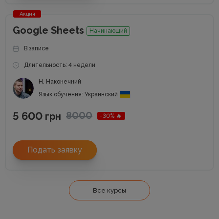
Акция
Google Sheets
Начинающий
В записе
Длительность: 4 недели
Н. Наконечний
Язык обучения: Украинский
5 600
8000
грн
-30% 🔥
Подать заявку
Все курсы