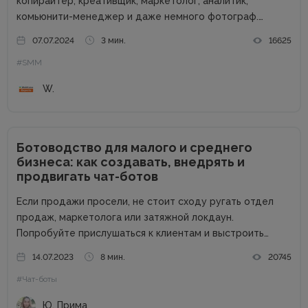
копирайтер, креативщик, маркетолог, аналитик,
комьюнити-менеджер и даже немного фотограф.
Чтобы стать таким универсальным солдатом,
07.07.2024
3 мин.
16625
необходимо постоянно учиться. Но это еще не все.
#SMM
Нужен качественный и продуктивный смартфон —
важный инструмент для решения...
W.
Ботоводство для малого и среднего
бизнеса: как создавать, внедрять и
продвигать чат-ботов
Если продажи просели, не стоит сходу ругать отдел
продаж, маркетолога или затяжной локдаун.
Попробуйте прислушаться к клиентам и выстроить
коммуникацию в привычных для них мессенджерах. По
14.07.2023
8 мин.
20745
данным Salesforce, только 14 % пользователей вместо
#Чат-боты
оформления заказа в чат-боте заполнят форму на...
Ю. Прима