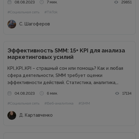
08.08.2023
7 мин.
29851
используют социальные сети, что составляет 58,4%
#Социальная сеть
#TikTok
населения мира. Самые популярные...
С. Шагоферов
Эффективность SMM: 15+ KPI для анализа
маркетинговых усилий
KPI…KPI…KPI – страшный сон или помощь? Как и любая
сфера деятельности, SMM требует оценки
эффективности действий. Статистика, аналитика,
отчеты – способ взглянуть на KPI для понимания полной
04.08.2023
6 мин.
17134
картины проекта. Однако что значит эта аббревиатура?
#Социальная сеть
#Веб-аналитика
#SMM
KPI (Key Performance Indicators) – это...
Д. Картавченко