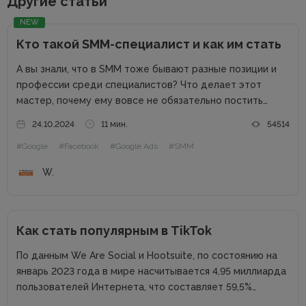
Другие статьи
NEW
Кто такой SMM-специалист и как им стать
А вы знали, что в SMM тоже бывают разные позиции и
профессии среди специалистов? Что делает этот
мастер, почему ему вовсе не обязательно постить
котиков, и как такой эксперт может приносить компании
24.10.2024
11 мин.
54514
репутационную пользу и деньги? В рамках наших
#Google
#Facebook
#Google Ads
#SMM
публикаций...
W.
Как стать популярным в TikTok
По данным We Are Social и Hootsuite, по состоянию на
январь 2023 года в мире насчитывается 4,95 миллиарда
пользователей Интернета, что составляет 59,5%
населения мира. Из них 4,62 миллиарда человек