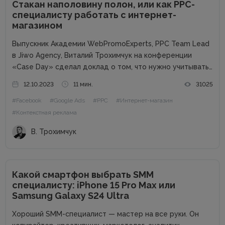
Стакан наполовину полон, или как PPC-
специалисту работать с интернет-
магазином
Выпускник Академии WebPromoExperts, PPC Team Lead
в Jiwo Agency, Виталий Трохимчук на конференции
«Case Day» сделал доклад о том, что нужно учитывать
PPC-специалисту при работе с интернет-магазином.
12.10.2023
11 мин.
31025
Статья будет полезна специалистам, которые
#Facebook
#Google Ads
#PPC
#Интернет-магазин
работают на фрилансе или в маленьких агентствах.
Почему...
#Контекстная реклама
В. Трохимчук
Какой смартфон выбрать SMM
специалисту: iPhone 15 Pro Max или
Samsung Galaxy S24 Ultra
Хороший SMM-специалист — мастер на все руки. Он