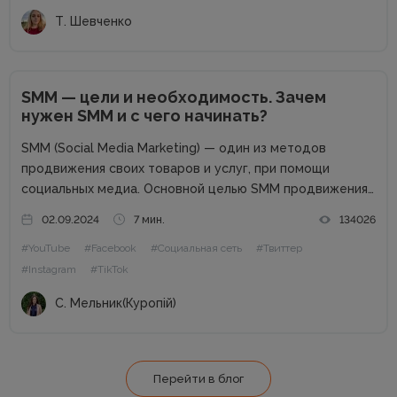
настраивать рекламные кампании, отслеживать
Т. Шевченко
статистику и...
SMM — цели и необходимость. Зачем
нужен SMM и с чего начинать?
SMM (Social Media Marketing) — один из методов
продвижения своих товаров и услуг, при помощи
социальных медиа. Основной целью SMM продвижения
является повышение узнаваемости вашего бренда,
02.09.2024
7 мин.
134026
большая заинтересованность к вашему продукту,
#YouTube
#Facebook
#Социальная сеть
#Твиттер
постоянная коммуникация с потенциальными и
#Instagram
#TikTok
существующими клиентами. Благодаря социальным...
С. Мельник(Куропій)
Перейти в блог