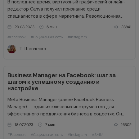
В последнее время, виртуозный графический онлайн-
редактор Canva получил признание среди
специалистов в сфере маркетинга. Революционная
методология drag-and-drop, которую воплощает этот
29.08.2023
6 мин.
28841
сервис, позволяет максимально упростить работу с
#Facebook
#Социальная сеть
#Instagram
графическим содержимым. Огромный ассортимент
готовых шаблонов, разнообразных шрифтов и
Т. Шевченко
декоративных элементов позволяет даже неопытным...
Business Manager на Facebook: шаг за
шагом к успешному созданию и
настройке
Meta Business Manager (ранее Facebook Business
Manager) — один из ключевых инструментов для
эффективного продвижения бизнеса в соцсетях. Он
облегчает управление несколькими учетными записями,
18.07.2023
7 мин.
16302
помогает автоматизировать процессы и
#Facebook
#Социальная сеть
#Instagram
#SMM
систематизировать данные разных проектов, а также