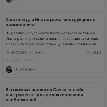
Хэштеги для Инстаграма: инструкция по
применению
Вы регулярно публикуете посты на хайповые темы в
Инстаграм, определяете время, когда ваша аудитория
в сети и смотрит вашу страницу, а новые подписчики
все не приходят? Нет лайков со сторонних аккаунтов,
25.07.2023
6 мин.
133512
падает охват и посещаемость? Что же делать? Выход
#Instagram
#SMM
есть!...
В. Богуцький
8 отличных аналогов Canva: онлайн-
инструменты для редактирования
изображений