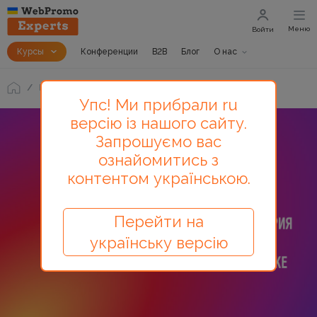
Меню
Войти
Курсы
Конференции
B2B
Блог
О нас
Блог
Полная история Instagram в инфографике
Упс! Ми прибрали ru
версію із нашого сайту.
Запрошуємо вас
ознайомитись з
контентом українською.
Перейти на
українську версію