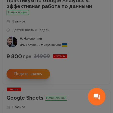
Практикум по Google Analytics 4:
эффективная работа по данными
Начинающий
В записе
Длительность: 8 недель
Н. Наконечний
Язык обучения: Украинский
9 800
14000
грн
-30% 🔥
Подать заявку
Акция
Google Sheets
Начинающий
В записе