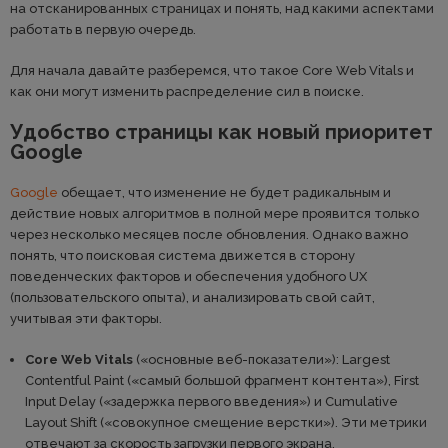
на отсканированных страницах и понять, над какими аспектами
работать в первую очередь.
Для начала давайте разберемся, что такое Core Web Vitals и
как они могут изменить распределение сил в поиске.
Удобство страницы как новый приоритет
Google
Google
обещает, что изменение не будет радикальным и
действие новых алгоритмов в полной мере проявится только
через несколько месяцев после обновления. Однако важно
понять, что поисковая система движется в сторону
поведенческих факторов и обеспечения удобного UX
(пользовательского опыта), и анализировать свой сайт,
учитывая эти факторы.
Core Web Vitals
(«основные веб-показатели»): Largest
Contentful Paint («самый большой фрагмент контента»), First
Input Delay («задержка первого введения») и Cumulative
Layout Shift («совокупное смещение верстки»). Эти метрики
отвечают за скорость загрузки первого экрана,