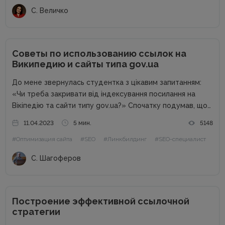
С. Величко
Советы по использованию ссылок на
Википедию и сайты типа gov.ua
До мене звернулась студентка з цікавим запитанням:
«Чи треба закривати від індексування посилання на
Вікіпедію та сайти типу gov.ua?» Спочатку подумав, що
буде чергова колонка від спеціаліста, а потім зрозумів,
11.04.2023
5 мин.
5148
що це тема окремої статті. Від редакції. Перевірені
#Оптимизация сайта
#SEO
#Линкбилдинг
#SEO-специалист
поради та...
С. Шагоферов
Построение эффективной ссылочной
стратегии