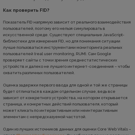
Как проверить FID?
Показатель FID напрямую зависит от реального взаимодействия
пользователей, поэтому его нельзя симулировать в
искусственной среде. Существуют специальные JavaScript-
библиотеки для измерения FID, но для понимания ситуации
лучше пользоваться инструментами мониторинга реальных
пользователей (real user monitoring, RUM). Сам Google
проверяет сайты с точки зрения среднестатистических
устройств и далеко не лучшего интернет-соединения – чтобы
охватить различных пользователей.
Оценка задержки первого ввода для одной и той же страницы
будет отличаться в каждом отдельном случае, ведь все
зависит от конкретного устройства, на котором открывается
страница, и конкретных действий пользователя, который
может кликать по интерактивным или неинтерактивным
элементам с непредсказуемой частотой.
Один из лучших источников данных для оценки Core Web Vitals –