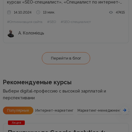
курсах «SEO-специалист», «Специалист по интернет-
маркетингу». Артем рассказал, чем занимается SEO-
14.10.2024
13 мин.
47415
специалист, что должен знать и уметь, насколько
#Оптимизация сайта
#SEO
#SEO-специалист
актуальна профессия и как им стать. Что такое...
А. Коломієць
Перейти в блог
Рекомендуемые курсы
Выбери digital‑профессию с высокой зарплатой и
перспективами
Популярные
Интернет-маркетинг
Маркетинг-менеджмент
SE
Акция