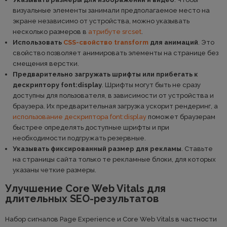
визуальные элементы занимали предполагаемое место на
экране независимо от устройства, можно указывать
несколько размеров в
атрибуте srcset
.
Использовать
CSS-свойство transform
для анимаций
. Это
свойство позволяет анимировать элементы на странице без
смещения верстки.
Предварительно загружать шрифты или прибегать к
дескриптору font:display
. Шрифты могут быть не сразу
доступны для пользователя, в зависимости от устройства и
браузера. Их предварительная загрузка ускорит рендеринг, а
использование дескриптора font:display
поможет браузерам
быстрее определять доступные шрифты и при
необходимости подгружать резервные.
Указывать фиксированный размер для рекламы
. Ставьте
на страницы сайта только те рекламные блоки, для которых
указаны четкие размеры.
Улучшение Core Web Vitals для
длительных SEO-результатов
Набор сигналов Page Experience и Core Web Vitals в частности