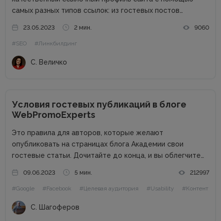
самых разных типов ссылок: из гостевых постов
(аутрич), крауд, сабмитов, PBN. Познакомимся с сайтом
23.05.2023
2 мин.
9060
более подробно и узнаем его сильные стороны.
#SEO
#Линкбилдинг
Основные преимущества: Гарантия на проставленные
ссылки Своя биржа ссылок на...
С. Величко
Условия гостевых публикаций в блоге
WebPromoExperts
Это правила для авторов, которые желают
опубликовать на страницах блога Академии свои
гостевые статьи. Дочитайте до конца, и вы облегчите
жизнь себе и редактору. Сайт в цифрах Сайт академии
09.06.2023
5 мин.
212997
интернет-маркетинга WebPromoExperts в цифрах: 37
#Google
#Facebook
#Целевая аудитория
#Usability
#Контент
000 уникальных посетителей, 90 000 подписчиков...
С. Шагоферов