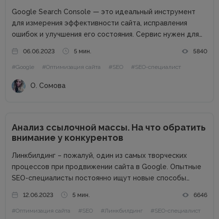
Google Search Console — это идеальный инструмент
для измерения эффективности сайта, исправления
ошибок и улучшения его состояния. Сервис нужен для
того, чтобы понять, как Google видит сайт, как
06.06.2023
5 мин.
5840
поисковые роботы индексируют отдельные страницы, а
#Google
#Оптимизация сайта
#SEO
#SEO-специалист
также как решить все вопросы, связанные с
продвижением...
О. Сомова
Анализ ссылочной массы. На что обратить
внимание у конкурентов
Линкбилдинг – пожалуй, один из самых творческих
процессов при продвижении сайта в Google. Опытные
SEO-специалисты постоянно ищут новые способы
нахождения и построения правильных ссылок, которые
12.06.2023
5 мин.
6646
будут стоить недорого, при этом подталкивать нужные
#Оптимизация сайта
#SEO
#Линкбилдинг
#SEO-специалист
страницы по ключевым запросам. В этой статье мы...