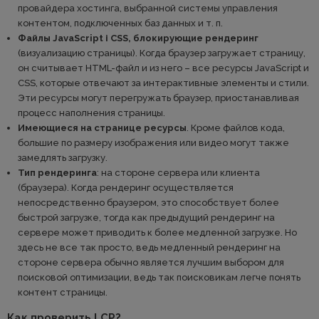
провайдера хостинга, выбранной системы управления
контентом, подключенных баз данных и т. п.
Файлы JavaScript і CSS, блокирующие рендеринг
(визуализацию страницы). Когда браузер загружает страницу,
он считывает HTML-файл и из него – все ресурсы JavaScript и
CSS, которые отвечают за интерактивные элементы и стили.
Эти ресурсы могут перегружать браузер, приостанавливая
процесс наполнения страницы.
Имеющиеся на странице ресурсы
. Кроме файлов кода,
большие по размеру изображения или видео могут также
замедлять загрузку.
Тип рендеринга
: на стороне сервера или клиента
(браузера). Когда рендеринг осуществляется
непосредственно браузером, это способствует более
быстрой загрузке, тогда как предыдущий рендеринг на
сервере может приводить к более медленной загрузке. Но
здесь не все так просто, ведь медленный рендеринг на
стороне сервера обычно является лучшим выбором для
поисковой оптимизации, ведь так поисковикам легче понять
контент страницы.
Как проверить LCP?