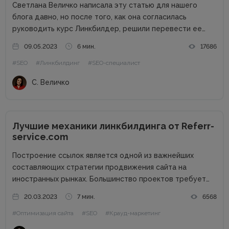
Светлана Величко написала эту статью для нашего
блога давно, но после того, как она согласилась
руководить курс Линкбилдер, решили перевести ее
статью на украинский. Мы так сделали, чтобы вы поняли
09.05.2023
6 мин.
17686
о чем будет идти речь на ее курсе: как правильно...
#SEO
#Линкбилдинг
#SEO-специалист
С. Величко
Лучшие механики линкбилдинга от Referr-
service.com
Построение ссылок является одной из важнейших
составляющих стратегии продвижения сайта на
иностранных рынках. Большинство проектов требует
привлечения линкбилдинга для повышения
20.03.2023
7 мин.
6568
узнаваемости бренда и попадания на первые позиции
#Оптимизация сайта
#SEO
#Крауд-маркетинг
выдачи Google по ключевым запросам. Обратные
ссылки являются одним из факторов ранжирования,