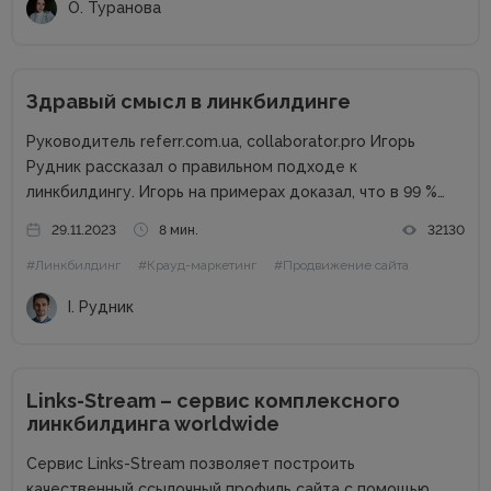
О. Туранова
которые...
Здравый смысл в линкбилдинге
Руководитель referr.com.ua, collaborator.pro Игорь
Рудник рассказал о правильном подходе к
линкбилдингу. Игорь на примерах доказал, что в 99 %
случаях PBN не нужны. Основные методы линкбилдинга
29.11.2023
8 мин.
32130
Сайты можно продвигать множеством способов, среди
#Линкбилдинг
#Крауд-маркетинг
#Продвижение сайта
которых есть и PBN. При этом PBN разделяются...
І. Рудник
Links-Stream – сервис комплексного
линкбилдинга worldwide
Сервис Links-Stream позволяет построить
качественный ссылочный профиль сайта с помощью