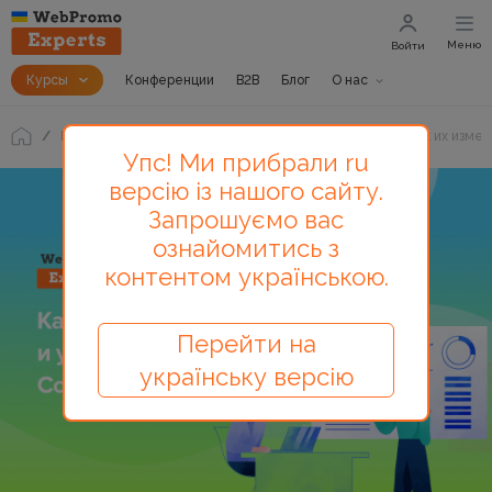
Меню
Войти
Курсы
Конференции
B2B
Блог
О нас
Блог
Основные веб-показатели (Core Web Vitals): как их изме
Упс! Ми прибрали ru
версію із нашого сайту.
Запрошуємо вас
ознайомитись з
контентом українською.
Перейти на
українську версію