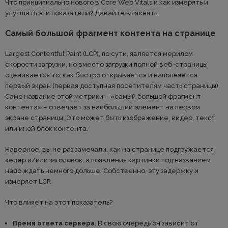
Что принципиально нового в Core Web Vitals и как измерять и
улучшать эти показатели? Давайте выяснять.
Самый большой фрагмент контента на странице
Largest Contentful Paint (LCP), по сути, является мерилом
скорости загрузки, но вместо загрузки полной веб-страницы
оценивается то, как быстро открывается и наполняется
первый экран (первая доступная посетителям часть страницы).
Само название этой метрики – «самый большой фрагмент
контента» – отвечает за наибольший элемент на первом
экране страницы. Это может быть изображение, видео, текст
или иной блок контента.
Наверное, вы не раз замечали, как на странице подгружается
хедер и/или заголовок, а появления картинки под названием
надо ждать немного дольше. Собственно, эту задержку и
измеряет LCP.
Что влияет на этот показатель?
Время ответа сервера
. В свою очередь он зависит от