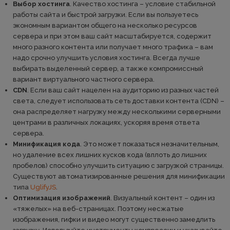
Выбор хостинга
. Качество хостинга – условие стабильной
работы сайта и быстрой загрузки. Если вы пользуетесь
экономным вариантом общего на несколько ресурсов
сервера и при этом ваш сайт масштабируется, содержит
много разного контента или получает много трафика – вам
надо срочно улучшить условия хостинга. Всегда лучше
выбирать выделенный сервер, а также компромиссный
вариант виртуального частного сервера.
CDN
. Если ваш сайт нацелен на аудиторию из разных частей
света, следует использовать сеть доставки контента (CDN) –
она распределяет нагрузку между несколькими серверными
центрами в различных локациях, ускоряя время ответа
сервера.
Минификация кода
. Это может показаться незначительным,
но удаление всех лишних кусков кода (вплоть до лишних
пробелов) способно улучшить ситуацию с загрузкой страницы.
Существуют автоматизированные решения для минификации
типа
UglifyJS
.
Оптимизация изображений
. Визуальный контент – один из
«тяжелых» на веб-страницах. Поэтому несжатые
изображения, гифки и видео могут существенно замедлить