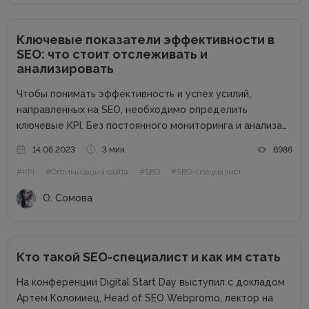
Ключевые показатели эффективности в
SEO: что стоит отслеживать и
анализировать
Чтобы понимать эффективность и успех усилий,
направленных на SEO, необходимо определить
ключевые KPI. Без постоянного мониторинга и анализа
показателей эффективности поисковика невозможно
14.06.2023
3 мин.
6986
оценить прогресс работы. KPI в SEO, которые
#KPI
#Оптимизация сайта
#SEO
#SEO-специалист
определяют заказчик и исполнитель услуг, позволяет
наладить рабочий процесс, отслеживать данные...
О. Сомова
Кто такой SEO-специалист и как им стать
На конференции Digital Start Day выступил с докладом
Артем Коломиец, Head of SEO Webpromo, лектор на