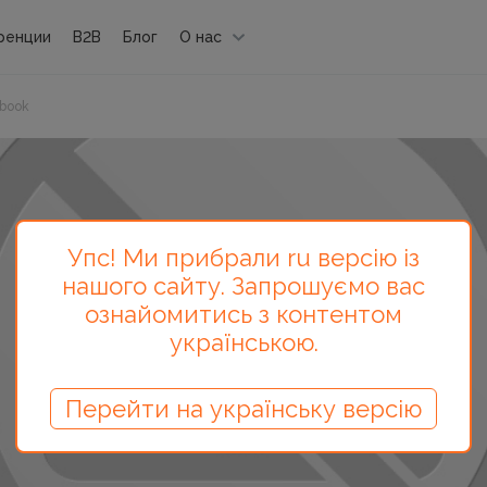
ренции
B2B
Блог
О нас
ebook
Упс! Ми прибрали ru версію із
нашого сайту. Запрошуємо вас
ознайомитись з контентом
українською.
Перейти на українську версію