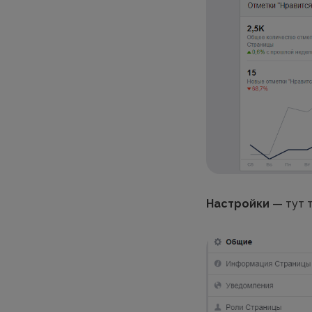
Настройки
— тут т