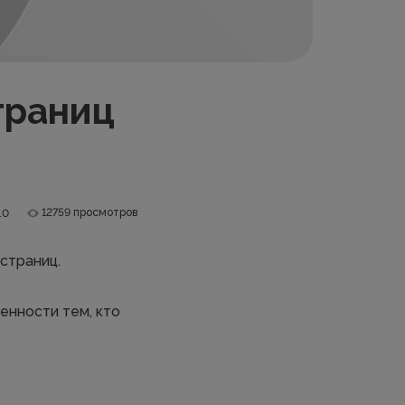
траниц
12759 просмотров
.0
страниц.
енности тем, кто