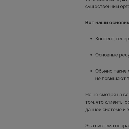
существенный орга
Вот наши основн
Контент, гене
Основные ресу
Обычно такие 
не повышают тр
Но не смотря на вс
том, что клиенты о
данной системе и в
Эта система понра