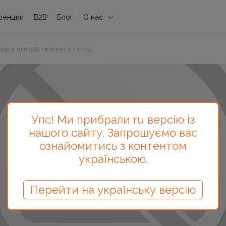
ренции
B2B
Блог
О нас
афик для B2B сегмента: кейсы
Упс! Ми прибрали ru версію із
нашого сайту. Запрошуємо вас
ознайомитись з контентом
українською.
Перейти на українську версію