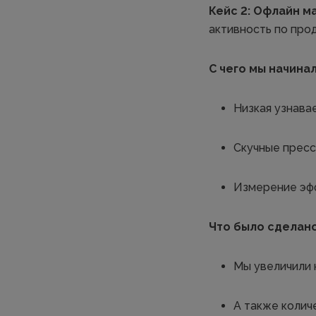
Кейс 2: Офлайн м
активность по про
С чего мы начинал
Низкая узнава
Скучные пресс
Измерение эфф
Что было сделано
Мы увеличили 
А также колич