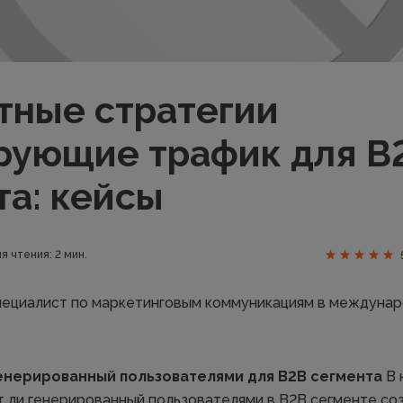
тные стратегии
рующие трафик для B
та: кейсы
я чтения: 2 мин.
пециалист по маркетинговым коммуникациям в междуна
 генерированный пользователями для B2B сегмента
В 
т ли генерированный пользователями в B2B сегменте со