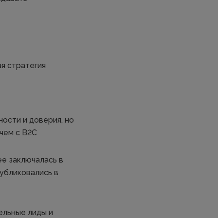
я стратегия
ости и доверия, но
 чем с B2С
ее заключалась в
публиковались в
ельные лиды и