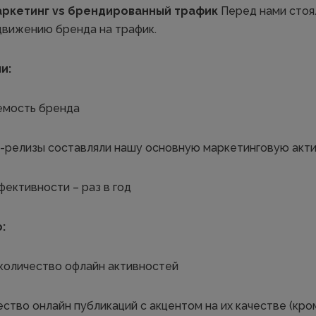
аркетинг vs брендированный трафик
Перед нами стоял
движению бренда на трафик.
и:
емость бренда
-релизы составляли нашу основную маркетинговую акт
ективности – раз в год
:
количество офлайн активностей
ество онлайн публикаций с акцентом на их качестве (кр