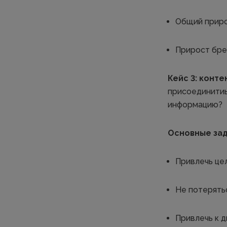
Общий прирос
Прирост бре
Кейс 3: конт
присоединитиь
информацию?
Основные зад
Привлечь це
Не потерять
Привлечь к 