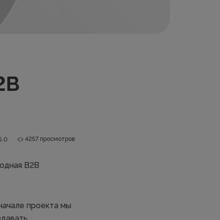
2B
4257 просмотров
5.0
родная B2B
начале проекта мы
здавать