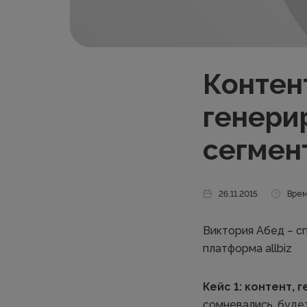
Контен
генери
сегмен
26.11.2015
Врем
Виктория Абед – с
платформа allbiz
Кейс 1: контент,
сомневались, буде