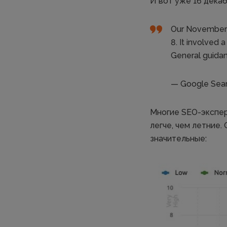
И вот уже 16 дека
Our November 
8. It involved 
General guida
— Google Sear
Многие SEO-экспер
легче, чем летние.
значительные: