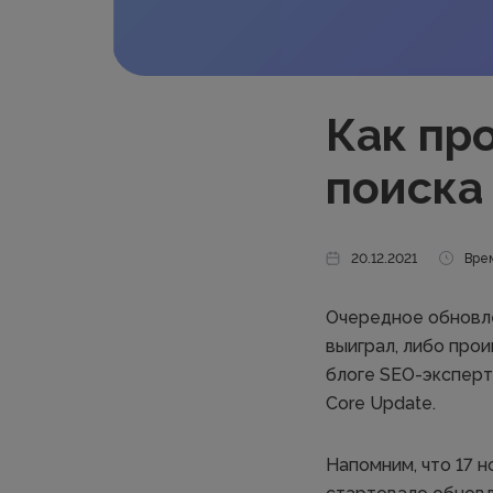
Как пр
поиска
20.12.2021
Врем
Очередное обновле
выиграл, либо прои
блоге SEO-экспер
Core Update.
Напомним, что 17 н