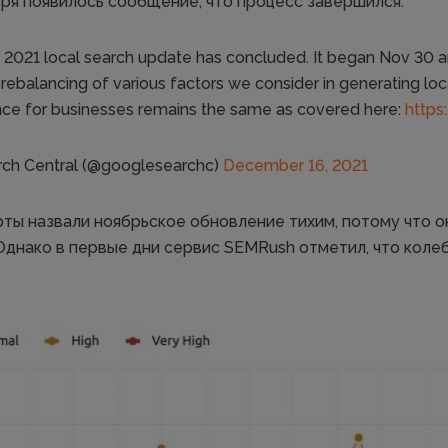
бря появилось сообщение, что процесс завершился:
2021 local search update has concluded. It began Nov 30 a
a rebalancing of various factors we consider in generating loc
nce for businesses remains the same as covered here:
https
ch Central (@googlesearchc)
December 16, 2021
ты назвали ноябрьское обновление тихим, потому что 
 Однако в первые дни сервис SEMRush отметил, что коле