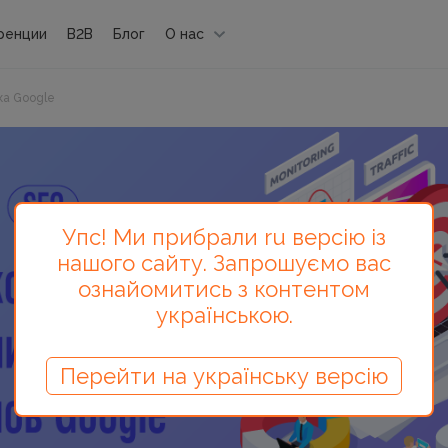
ренции
B2B
Блог
О нас
ка Google
Упс! Ми прибрали ru версію із
нашого сайту. Запрошуємо вас
ознайомитись з контентом
українською.
Перейти на українську версію