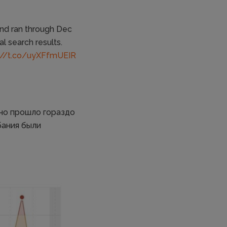
nd ran through Dec
al search results.
://t.co/uyXFfmUEIR
оно прошло гораздо
бания были