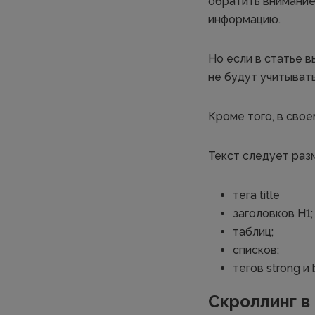
обратить внимание
информацию.
Но если в статье 
не будут учитыват
Кроме того, в сво
Текст следует раз
тега title
заголовков Н1;
таблиц;
списков;
тегов strong и 
Скроллинг в