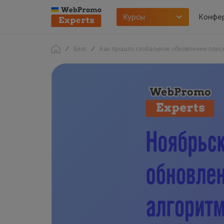
Курсы
Конфе
Блог
Как прошло глобальное обновление поис