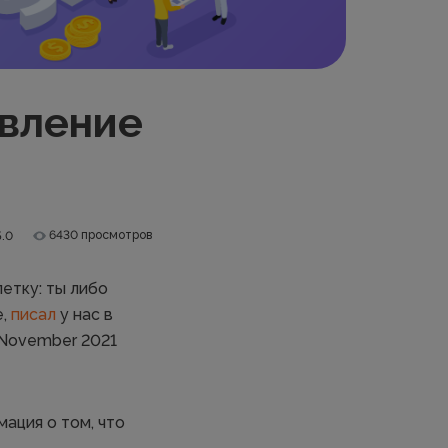
овление
6430 просмотров
5.0
етку: ты либо
e,
писал
у нас в
 November 2021
мация о том, что