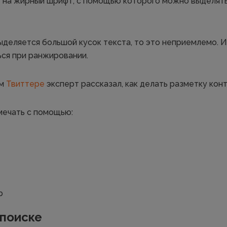
 на жирный шрифт, с помощью которого можно выделят
выделяется большой кусок текста, то это неприемлемо. 
ься при ранжировании.
ем
Твиттере
эксперт рассказал, как делать разметку конт
мечать с помощью:
b
 поиске