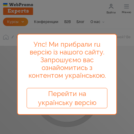
Меню
Войти
Курсы
Конференции
B2B
Блог
О нас
Блог
Как не загнать свой сайт под фильтр с первых дней? Ве
Упс! Ми прибрали ru
версію із нашого сайту.
Запрошуємо вас
ознайомитись з
контентом українською.
Перейти на
українську версію