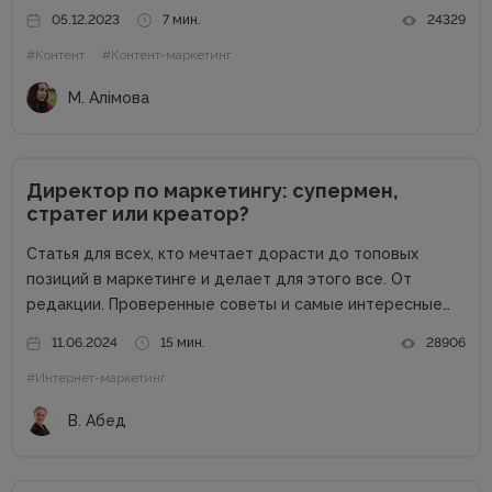
свет. Писать о компании и для компании. Задача
05.12.2023
7 мин.
24329
несколько размытая, но все же ясная – мне
#Контент
#Контент-маркетинг
предлагалась позиция...
М. Алімова
Директор по маркетингу: супермен,
стратег или креатор?
Статья для всех, кто мечтает дорасти до топовых
позиций в маркетинге и делает для этого все. От
редакции. Проверенные советы и самые интересные
кейсы собрали для вас в одном месте! Подписывайтесь
11.06.2024
15 мин.
28906
на наш телеграм-канал и получайте каждую неделю
#Интернет-маркетинг
новую порцию...
В. Абед