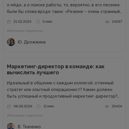
о мёде, а о поиске работы, то, вероятно, в его песенке
были бы слова вроде таких: «Резюме – очень странный
предмет. Вот оно есть, а откликов нет». Дело в том,
21.02.2024
5 мин.
24057
что...
#Интернет-маркетинг
Ю. Дрожжина
Маркетинг-директор в команде: как
вычислить лучшего
Идеальный в общении с каждым коллегой, отличный
стратег или опытный операционист? Каким должен
быть успешный и продуктивный маркетинг-директор?
Об этом в рамках онлайн-конференции Marketing
06.06.2024
11 мин.
25404
Directors Day рассказал Виталий Ткаченко. Виталий –
#Интернет-маркетинг
соучредитель Tkachenko & Myroniuk Marketing Agency,
имеет огромный опыт...
В. Ткаченко