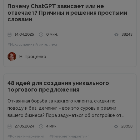
Почему ChatGPT зависает или не
отвечает? Причины и решения простыми
словами
14.04.2025
0 мин.
38243
#Искусственный интеллект
Н. Проценко
48 идей для создания уникального
торгового предложения
Отчаянная борьба за каждого клиента, скидки по
поводу и без, демпинг – все это суровые реалии
вашего бизнеса? Пора задуматься об отстройке от
конкурентов. Отстройка от конкурентов – это о том,
27.05.2024
4 мин.
28058
как выделиться среди аналогичных компаний, привлечь
#Контент-маркетинг
#Интернет-маркетинг
внимание к продуктам...