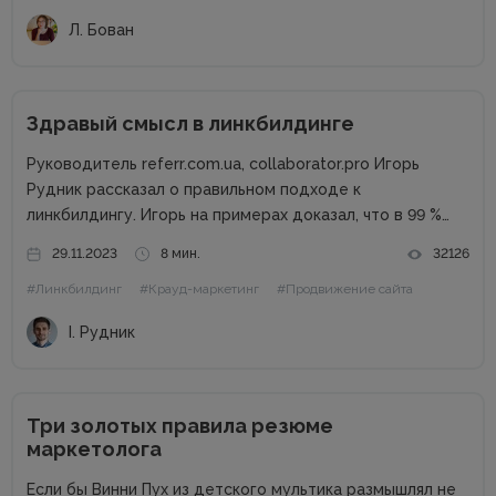
Л. Бован
Здравый смысл в линкбилдинге
Руководитель referr.com.ua, collaborator.pro Игорь
Рудник рассказал о правильном подходе к
линкбилдингу. Игорь на примерах доказал, что в 99 %
случаях PBN не нужны. Основные методы линкбилдинга
29.11.2023
8 мин.
32126
Сайты можно продвигать множеством способов, среди
#Линкбилдинг
#Крауд-маркетинг
#Продвижение сайта
которых есть и PBN. При этом PBN разделяются...
І. Рудник
Три золотых правила резюме
маркетолога
Если бы Винни Пух из детского мультика размышлял не