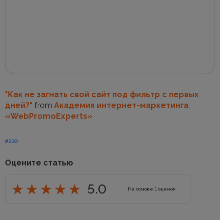
"Как не загнать свой сайт под фильтр с первых
дней?"
from
Академия интернет-маркетинга
«WebPromoExperts»
#SEO
Оцените статью
5.0
На основе
1
оценок