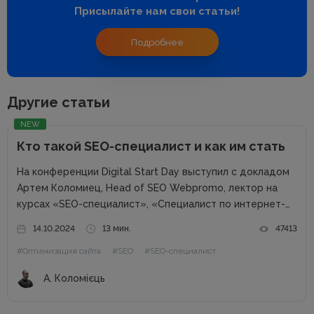
Присылайте нам свои статьи!
Подробнее
Другие статьи
NEW
Кто такой SEO-специалист и как им стать
На конференции Digital Start Day выступил с докладом
Артем Коломиец, Head of SEO Webpromo, лектор на
курсах «SEO-специалист», «Специалист по интернет-
маркетингу». Артем рассказал, чем занимается SEO-
14.10.2024
13 мин.
47413
специалист, что должен знать и уметь, насколько
#Оптимизация сайта
#SEO
#SEO-специалист
актуальна профессия и как им стать. Что такое...
А. Коломієць