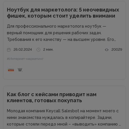
Ноутбук для маркетолога: 5 неочевидных
фишек, которым стоит уделить внимани
Для профессионального маркетолога ноутбук —
верный помощник для решения рабочих задач.
Требования к его качеству — на высшем уровне. Его
возможности пропорциональны профессиональным
26.02.2024
2 мин.
20029
успехам. Добротный комплект «железа» — даже не
#Интернет-маркетинг
обсуждается. Без продвинутого процессора, топовой
графики и внушительного запаса постоянной...
W.
Как блог с кейсами приводит нам
клиентов, готовых покупать
Молодая компания Keycall Salesbot на момент моего с
ними знакомства нуждалась в копирайтере. Задачи,
которые стояли передо мной – «выводить» компанию в