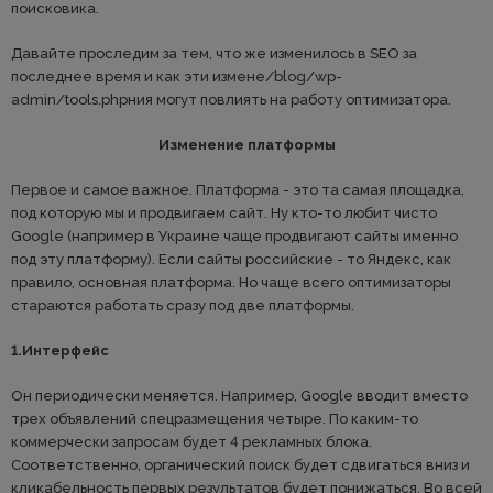
поисковика.
Давайте проследим за тем, что же изменилось в SEO за
последнее время и как эти измене/blog/wp-
admin/tools.phpния могут повлиять на работу оптимизатора.
Изменение платформы
Первое и самое важное. Платформа - это та самая площадка,
под которую мы и продвигаем сайт. Ну кто-то любит чисто
Google (например в Украине чаще продвигают сайты именно
под эту платформу). Если сайты российские - то Яндекс, как
правило, основная платформа. Но чаще всего оптимизаторы
стараются работать сразу под две платформы.
1.Интерфейс
Он периодически меняется. Например, Google вводит вместо
трех объявлений спецразмещения четыре. По каким-то
коммерчески запросам будет 4 рекламных блока.
Соответственно, органический поиск будет сдвигаться вниз и
кликабельность первых результатов будет понижаться. Во всей