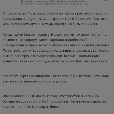
А потом карта. То есть
если вы не попали ни в рекламу, ни в карту,
то пользователь уже 10 % доскроллит до 6-8 позиции. Поэтому
можно говорить, что
.
CTR таких объявлений сильно снизился
Колдунщики бывают разные. Например, мы покупаем билет на
самолет. По запросу “Киев-Варшава авиабилеты” -
стандартная выдача, но если поменять запрос - снова реклама.
То есть по каким-то запросам колдунщики показываются более
активно. Например, вместо ссылки на сайт - расписание
вылетов. В каких-то колдунщиках оно кликабельно и активно.
совет от Сергея Кокшарова - интерфейс меняется, и это надо
учитывать в зависимости от запросов.
Изменения в SEO привели к тому, что текстов и картинок
больше недостаточно. Сейчас стоит в том числе продвигать
другие площадки.Пример из блога: