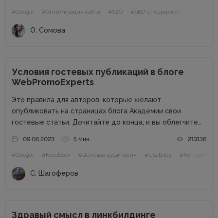
поисковые роботы индексируют отдельные страницы, а
#Google
#Оптимизация сайта
#SEO
#SEO-специалист
также как решить все вопросы, связанные с
продвижением...
О. Сомова
Условия гостевых публикаций в блоге
WebPromoExperts
Это правила для авторов, которые желают
опубликовать на страницах блога Академии свои
гостевые статьи. Дочитайте до конца, и вы облегчите
жизнь себе и редактору. Сайт в цифрах Сайт академии
09.06.2023
5 мин.
213136
интернет-маркетинга WebPromoExperts в цифрах: 37
#Google
#Facebook
#Целевая аудитория
#Usability
#Контент
000 уникальных посетителей, 90 000 подписчиков...
С. Шагоферов
Здравый смысл в линкбилдинге