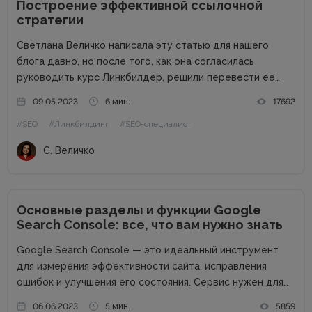
Построение эффективной ссылочной
стратегии
Светлана Величко написала эту статью для нашего
блога давно, но после того, как она согласилась
руководить курс Линкбилдер, решили перевести ее
статью на украинский. Мы так сделали, чтобы вы поняли
09.05.2023
6 мин.
17692
о чем будет идти речь на ее курсе: как правильно...
#SEO
#Линкбилдинг
#SEO-специалист
С. Величко
Основные разделы и функции Google
Search Console: все, что вам нужно знать
Google Search Console — это идеальный инструмент
для измерения эффективности сайта, исправления
ошибок и улучшения его состояния. Сервис нужен для
того, чтобы понять, как Google видит сайт, как
06.06.2023
5 мин.
5859