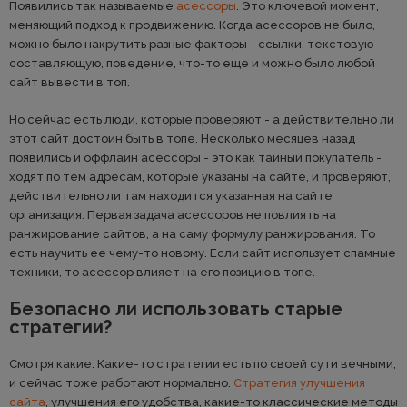
Появились так называемые
асессоры
. Это ключевой момент,
меняющий подход к продвижению. Когда асессоров не было,
можно было накрутить разные факторы - ссылки, текстовую
составляющую, поведение, что-то еще и можно было любой
сайт вывести в топ.
Но сейчас есть люди, которые проверяют - а действительно ли
этот сайт достоин быть в топе. Несколько месяцев назад
появились и оффлайн асессоры - это как тайный покупатель -
ходят по тем адресам, которые указаны на сайте, и проверяют,
действительно ли там находится указанная на сайте
организация. Первая задача асессоров не повлиять на
ранжирование сайтов, а на саму формулу ранжирования. То
есть научить ее чему-то новому. Если сайт использует спамные
техники, то асессор влияет на его позицию в топе.
Безопасно ли использовать старые
стратегии?
Смотря какие. Какие-то стратегии есть по своей сути вечными,
и сейчас тоже работают нормально.
Стратегия улучшения
сайта
, улучшения его удобства, какие-то классические методы