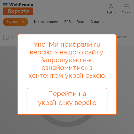
Меню
Войти
Курсы
Конференции
B2B
Блог
О нас
Блог
Как изменился рынок SEO - несколько важных фактов
Упс! Ми прибрали ru
версію із нашого сайту.
Запрошуємо вас
ознайомитись з
контентом українською.
Перейти на
українську версію