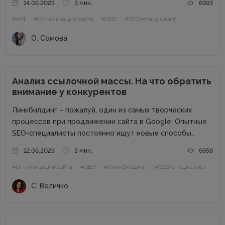
14.06.2023
3 мин.
6993
оценить прогресс работы. KPI в SEO, которые
#KPI
#Оптимизация сайта
#SEO
#SEO-специалист
определяют заказчик и исполнитель услуг, позволяет
наладить рабочий процесс, отслеживать данные...
О. Сомова
Анализ ссылочной массы. На что обратить
внимание у конкурентов
Линкбилдинг – пожалуй, один из самых творческих
процессов при продвижении сайта в Google. Опытные
SEO-специалисты постоянно ищут новые способы
нахождения и построения правильных ссылок, которые
12.06.2023
5 мин.
6658
будут стоить недорого, при этом подталкивать нужные
#Оптимизация сайта
#SEO
#Линкбилдинг
#SEO-специалист
страницы по ключевым запросам. В этой статье мы...
С. Величко