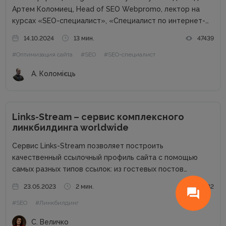
Артем Коломиец, Head of SEO Webpromo, лектор на
курсах «SEO-специалист», «Специалист по интернет-
маркетингу». Артем рассказал, чем занимается SEO-
14.10.2024
13 мин.
47439
специалист, что должен знать и уметь, насколько
#Оптимизация сайта
#SEO
#SEO-специалист
актуальна профессия и как им стать. Что такое...
А. Коломієць
Links-Stream – сервис комплексного
линкбилдинга worldwide
Сервис Links-Stream позволяет построить
качественный ссылочный профиль сайта с помощью
самых разных типов ссылок: из гостевых постов
(аутрич), крауд, сабмитов, PBN. Познакомимся с сайтом
23.05.2023
2 мин.
9082
более подробно и узнаем его сильные стороны.
#SEO
#Линкбилдинг
Основные преимущества: Гарантия на проставленные
ссылки Своя биржа ссылок на...
С. Величко