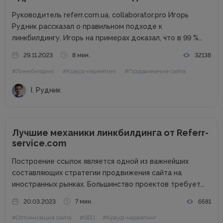
Руководитель referr.com.ua, collaborator.pro Игорь
Рудник рассказал о правильном подходе к
линкбилдингу. Игорь на примерах доказал, что в 99 %
случаях PBN не нужны. Основные методы линкбилдинга
29.11.2023
8 мин.
32138
Сайты можно продвигать множеством способов, среди
#Линкбилдинг
#Крауд-маркетинг
#Продвижение сайта
которых есть и PBN. При этом PBN разделяются...
І. Рудник
Лучшие механики линкбилдинга от Referr-
service.com
Построение ссылок является одной из важнейших
составляющих стратегии продвижения сайта на
иностранных рынках. Большинство проектов требует
привлечения линкбилдинга для повышения
20.03.2023
7 мин.
6581
узнаваемости бренда и попадания на первые позиции
#Оптимизация сайта
#SEO
#Крауд-маркетинг
выдачи Google по ключевым запросам. Обратные