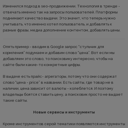
Изменился подход в seo-продвижении. Технология в тренде -
отвечать именно так на запросы пользователей. Платформы
поднимают качество выдачи. Это значит, что теперь нужно
учитывать, что именно хотел пользователь, и добавлять к
разные фразы, медиа дополнение контентом, добавлять цены.
Опять пример - вводим в Google запрос “стульчик для
кормления” подумаем и добавим слово “цена”. Вот если мы
добавляем это слово, то поисковику интересно, чтобы на
сайте были какие-то конкретные цифры.
В выдаче есть прайс- агрегаторы, потому что они содержат
слово “цена - price” в названии. Есть сайты, где товар не в
наличии, цена зависит от валюты - колеблется. И поэтому
владельцы боятся ставить цену, а поисковик просто не выдает
такие сайты.
Новые сервисы и инструменты
Кроме инструментов серой тематики появляются инструменты