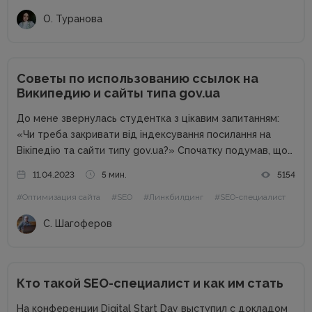
ссылки являются одним из факторов ранжирования,
О. Туранова
которые...
Советы по использованию ссылок на
Википедию и сайты типа gov.ua
До мене звернулась студентка з цікавим запитанням:
«Чи треба закривати від індексування посилання на
Вікіпедію та сайти типу gov.ua?» Спочатку подумав, що
буде чергова колонка від спеціаліста, а потім зрозумів,
11.04.2023
5 мин.
5154
що це тема окремої статті. Від редакції. Перевірені
#Оптимизация сайта
#SEO
#Линкбилдинг
#SEO-специалист
поради та...
С. Шагоферов
Кто такой SEO-специалист и как им стать
На конференции Digital Start Day выступил с докладом