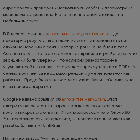
адрес сайта и проверить, насколько он удобен к просмотру на
мобильных устройствах. И это, конечно, сильно влияет на
мобильный поиск.
В Яндексе появился
алгоритм многорукого бандита
, где
некоторые результаты рандомизируются и подмешиваются
случайно новенькие сайты, которые раньше не были в топе.
Согласитесь, что это совсем меняет правила игры. Если раньше
seo-шники были уверены, что если они разносторонне
улучшают сайт, то значит это им дает преимущество в ТОПе. А
сейчас получается небольшой рендом и уже непонятно - как
работать. Вроде бы делал все, что нужно, бац и тебя выкинуло
из-за нового алгоритма.
Google недавно объявил об
алгоритме RankBrain
. Этот
алгоритм направлен на запросы, когда пользователь хочет
получить короткие ответы. И таких запросов много. Около 60-
70% всех запросов, которые вводят пользователи, может как
раз обрабатывать RankBrain.
Например, запрос “учитель черепашек ниньзя”