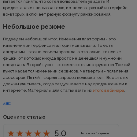
пытается понять, что хотел пользователь увидеть. И
предоставляет пользователю, во-первых, разный интерфейс,
во-вторых, включает разную формулу ранжирования.
Небольшое резюме
Подведем небольшой итог. Изменения платформы - это
изменения интерфейса и алгоритмов выдачи. То есть
алгоритмы - это не совсем правила, а это какие-то новые
фишки, от которых никуда просто не денешься и нужно им
следовать. Второй пункт - это меняются инструменты.Третий
пункт касается изменений сервисов. Четвертый - появления
асессоров. Пятый - формы запросов пользователя. Все это вы
должны учитывать, когда раздумываете над продвижением в
интернете. Материалы для статьи взяты из
этого вебинара
.
#SEO
Оцените статью
5.0
На основе
1
оценок