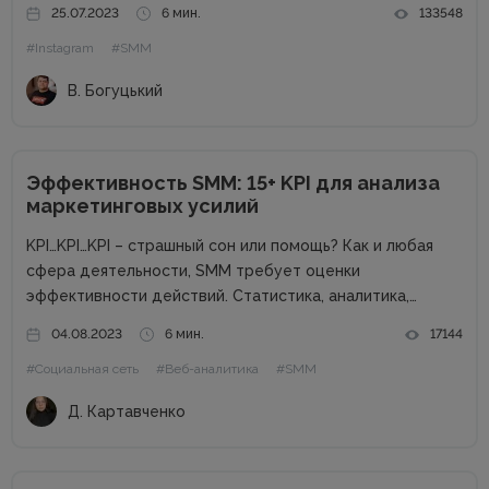
все не приходят? Нет лайков со сторонних аккаунтов,
25.07.2023
6 мин.
133548
падает охват и посещаемость? Что же делать? Выход
#Instagram
#SMM
есть!...
В. Богуцький
Эффективность SMM: 15+ KPI для анализа
маркетинговых усилий
KPI…KPI…KPI – страшный сон или помощь? Как и любая
сфера деятельности, SMM требует оценки
эффективности действий. Статистика, аналитика,
отчеты – способ взглянуть на KPI для понимания полной
04.08.2023
6 мин.
17144
картины проекта. Однако что значит эта аббревиатура?
#Социальная сеть
#Веб-аналитика
#SMM
KPI (Key Performance Indicators) – это...
Д. Картавченко