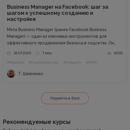
Business Manager на Facebook: шаг за
шагом к успешному созданию и
настройке
Meta Business Manager (ранее Facebook Business
Manager) — один из ключевых инструментов для
эффективного продвижения бизнеса в соцсетях. Он
облегчает управление несколькими учетными записями,
18.07.2023
7 мин.
16315
помогает автоматизировать процессы и
#Facebook
#Социальная сеть
#Instagram
#SMM
систематизировать данные разных проектов, а также
настраивать рекламные кампании, отслеживать
Т. Шевченко
статистику и...
Перейти в блог
Рекомендуемые курсы