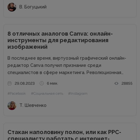
В. Богуцький
8 отличных аналогов Canva: онлайн-
инструменты для редактирования
изображений
В последнее время, виртуозный графический онлайн-
редактор Canva получил признание среди
специалистов в сфере маркетинга. Революционная
методология drag-and-drop, которую воплощает этот
29.08.2023
6 мин.
28855
сервис, позволяет максимально упростить работу с
#Facebook
#Социальная сеть
#Instagram
графическим содержимым. Огромный ассортимент
готовых шаблонов, разнообразных шрифтов и
Т. Шевченко
декоративных элементов позволяет даже неопытным...
Стакан наполовину полон, или как PPC-
специалисту работать с интернет-