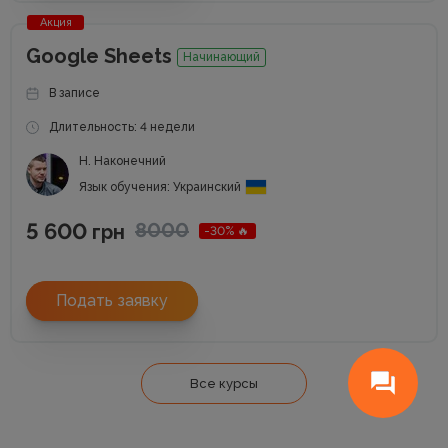
Акция
Google Sheets
Начинающий
В записе
Длительность: 4 недели
Н. Наконечний
Язык обучения: Украинский
5 600
8000
грн
-30% 🔥
Подать заявку
Все курсы