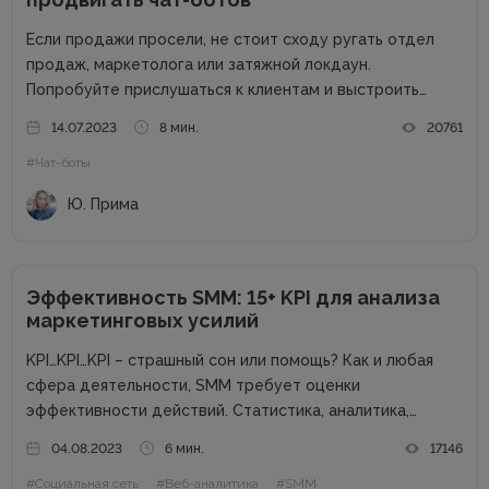
Если продажи просели, не стоит сходу ругать отдел
продаж, маркетолога или затяжной локдаун.
Попробуйте прислушаться к клиентам и выстроить
коммуникацию в привычных для них мессенджерах. По
14.07.2023
8 мин.
20761
данным Salesforce, только 14 % пользователей вместо
#Чат-боты
оформления заказа в чат-боте заполнят форму на...
Ю. Прима
Эффективность SMM: 15+ KPI для анализа
маркетинговых усилий
KPI…KPI…KPI – страшный сон или помощь? Как и любая
сфера деятельности, SMM требует оценки
эффективности действий. Статистика, аналитика,
отчеты – способ взглянуть на KPI для понимания полной
04.08.2023
6 мин.
17146
картины проекта. Однако что значит эта аббревиатура?
#Социальная сеть
#Веб-аналитика
#SMM
KPI (Key Performance Indicators) – это...