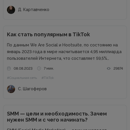
Д. Картавченко
Как стать популярным в TikTok
По данным We Are Social и Hootsuite, по состоянию на
январь 2023 года в мире насчитывается 4,95 миллиарда
пользователей Интернета, что составляет 59,5%
населения мира. Из них 4,62 миллиарда человек
08.08.2023
7 мин.
29874
используют социальные сети, что составляет 58,4%
#Социальная сеть
#TikTok
населения мира. Самые популярные...
С. Шагоферов
SMM — цели и необходимость. Зачем
нужен SMM и с чего начинать?