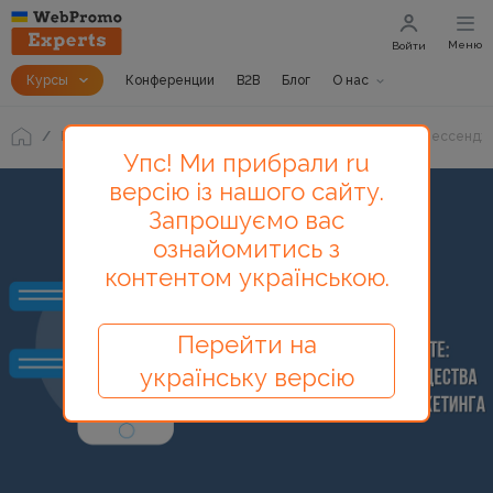
Меню
Войти
Курсы
Конференции
B2B
Блог
О нас
Блог
Чат-боты ВКонтакте: польза и преимущества мессенд
Упс! Ми прибрали ru
версію із нашого сайту.
Запрошуємо вас
ознайомитись з
контентом українською.
Перейти на
українську версію