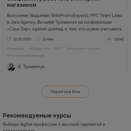
магазином
Выпускник Академии WebPromoExperts, PPC Team Lead
в Jiwo Agency, Виталий Трохимчук на конференции
«Case Day» сделал доклад о том, что нужно учитывать
PPC-специалисту при работе с интернет-магазином.
12.10.2023
11 мин.
31042
Статья будет полезна специалистам, которые
#Facebook
#Google Ads
#PPC
#Интернет-магазин
работают на фрилансе или в маленьких агентствах.
Почему...
#Контекстная реклама
В. Трохимчук
Перейти в блог
Рекомендуемые курсы
Выбери digital‑профессию с высокой зарплатой и
перспективами