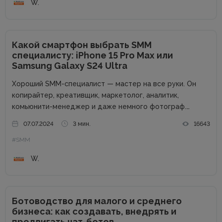
W.
Какой смартфон выбрать SMM
специалисту: iPhone 15 Pro Max или
Samsung Galaxy S24 Ultra
Хороший SMM-специалист — мастер на все руки. Он
копирайтер, креативщик, маркетолог, аналитик,
комьюнити-менеджер и даже немного фотограф.
Чтобы стать таким универсальным солдатом,
07.07.2024
3 мин.
16643
необходимо постоянно учиться. Но это еще не все.
#SMM
Нужен качественный и продуктивный смартфон —
важный инструмент для решения...
W.
Ботоводство для малого и среднего
бизнеса: как создавать, внедрять и
продвигать чат-ботов