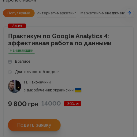
Популярные
Интернет-маркетинг
Маркетинг-менеджмент
SE
Акция
Практикум по Google Analytics 4:
эффективная работа по данными
Начинающий
В записе
Длительность: 8 недель
Н. Наконечний
Язык обучения: Украинский
9 800
14000
грн
-30% 🔥
Подать заявку