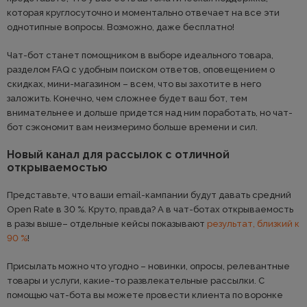
которая круглосуточно и моментально отвечает на все эти
однотипные вопросы. Возможно, даже бесплатно!
Чат-бот станет помощником в выборе идеального товара,
разделом FAQ с удобным поиском ответов, оповещением о
скидках, мини-магазином – всем, что вы захотите в него
заложить. Конечно, чем сложнее будет ваш бот, тем
внимательнее и дольше придется над ним поработать, но чат-
бот сэкономит вам неизмеримо больше времени и сил.
Новый канал для рассылок с отличной
открываемостью
Представьте, что ваши email-кампании будут давать средний
Open Rate в 30 %. Круто, правда? А в чат-ботах открываемость
в разы выше– отдельные кейсы показывают
результат, близкий к
90 %
!
Присылать можно что угодно – новинки, опросы, релевантные
товары и услуги, какие-то развлекательные рассылки. С
помощью чат-бота вы можете провести клиента по воронке