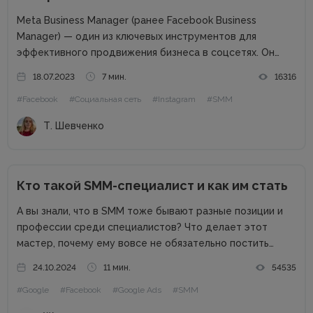
Meta Business Manager (ранее Facebook Business
Manager) — один из ключевых инструментов для
эффективного продвижения бизнеса в соцсетях. Он
облегчает управление несколькими учетными записями,
18.07.2023
7 мин.
16316
помогает автоматизировать процессы и
#Facebook
#Социальная сеть
#Instagram
#SMM
систематизировать данные разных проектов, а также
настраивать рекламные кампании, отслеживать
Т. Шевченко
статистику и...
Кто такой SMM-специалист и как им стать
А вы знали, что в SMM тоже бывают разные позиции и
профессии среди специалистов? Что делает этот
мастер, почему ему вовсе не обязательно постить
котиков, и как такой эксперт может приносить компании
24.10.2024
11 мин.
54535
репутационную пользу и деньги? В рамках наших
#Google
#Facebook
#Google Ads
#SMM
публикаций...