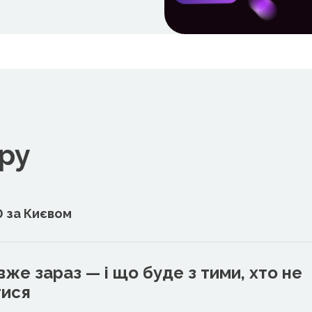
ру
0 за Києвом
вже зараз — і що буде з тими, хто не
тися