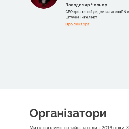
Володимир Чернер
CEO креативної диджитал агенції
Ne
Штучка Інтелект
Про лектора
Організатори
Ми проводимо онлайн-заходи з 2016 року. За 