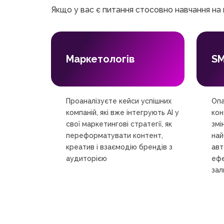
Якщо у вас є питання стосовно навчання на к
Маркетологів
SM
Проаналізуєте кейси успішних
Опа
компаній, які вже інтегрують AI у
кон
свої маркетингові стратегії, як
змі
переформатувати контент,
най
креатив і взаємодію брендів з
авт
аудиторією
ефе
зал