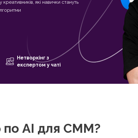
у креативників, які навички стануть
алгоритми
Нетворкінг з
експертом у чаті
р по AI для СММ?