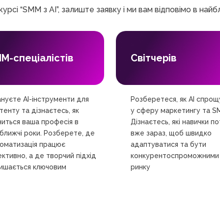
урсі “SMM з AI”, залиште заявку і ми вам відповімо в най
M-спеціалістів
Світчерів
нуєте AI-інструменти для
Розберетеся, як AI спрощ
тенту та дізнаєтесь, як
у сферу маркетингу та S
ниться ваша професія в
Дізнаєтесь, які навички по
ближчі роки. Розберете, де
вже зараз, щоб швидко
оматизація працює
адаптуватися та бути
ктивно, а де творчий підхід
конкурентоспроможними
ишається ключовим
ринку