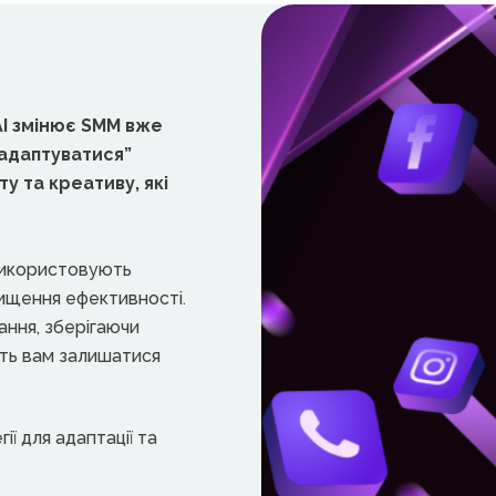
AI змінює SMM вже
 адаптуватися”
у та креативу, які
 використовують
вищення ефективності.
ання, зберігаючи
уть вам залишатися
ї для адаптації та