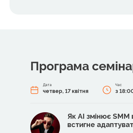
Програма семіна
Дата
Час
четвер, 17 квітня
з 18:0
Як AI змінює SMM 
встигне адаптува