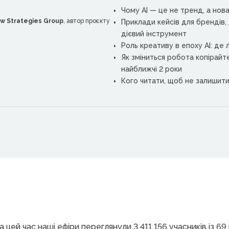
Чому АІ — це не тренд, а нов
w Strategies Group
, автор проєкту
Приклади кейсів для брендів,
дієвий інструмент
Роль креативу в епоху АІ: де
Як зміниться робота копірайт
найближчі 2 роки
Кого читати, щоб не залишит
цей час наші ефіри переглянули 3 411 156 учасників із 6