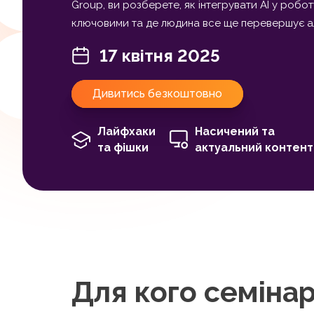
Group, ви розберете, як інтегрувати AI у робот
ключовими та де людина все ще перевершує 
17 квітня 2025
Дивитись безкоштовно
Лайфхаки
Насичений та
та фішки
актуальний контент
Для кого семіна