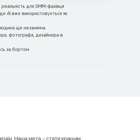
а реальність для SMM-фахівця
 де АІ вже використовується як
 людина ще незамінна
ера, фотографа, дизайнера в
ись за бортом
9 країн. Наша мета – стати кращим