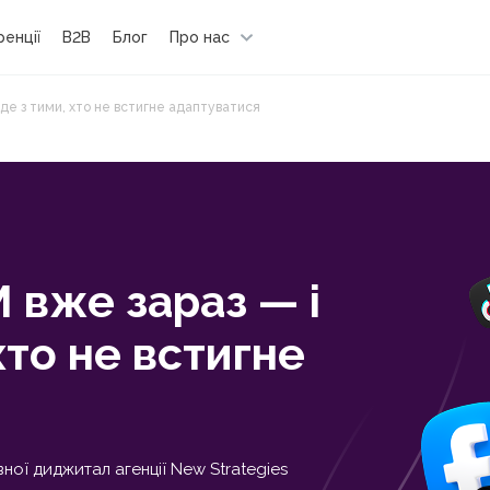
енції
B2B
Блог
Про нас
уде з тими, хто не встигне адаптуватися
 вже зараз — і
хто не встигне
ої диджитал агенції New Strategies