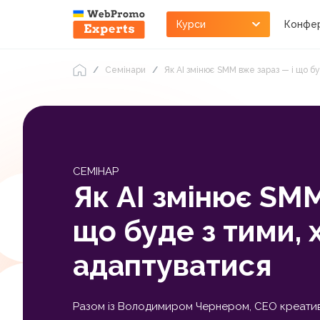
Курси
Конфер
Семінари
Як AI змінює SMM вже зараз — і що б
СЕМІНАР
Як AI змінює SMM
що буде з тими, 
адаптуватися
Разом із Володимиром Чернером, CEO креативн