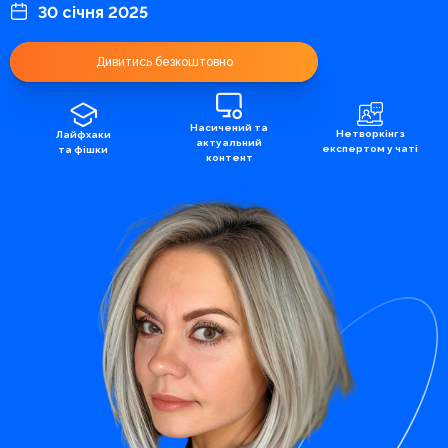
30 січня 2025
Дивитись безкоштовно
Насичений та
Нетворкінг з
Лайфхаки
актуальний
експертом у чаті
та фішки
контент