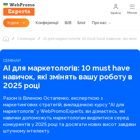
Меню
Увійти
Курси
Конференції
B2B
Блог
Про нас
Семінари
AI для маркетологів: 10 must have навичок, які зміня
СЕМІНАР
AI для маркетологів: 10 must have
навичок, які змінять вашу роботу в
2025 році
Разом із Віленою Остапенко, експерткою з
маркетингових стратегій, викладачкою курсу “AI для
маркетологів” у WebPromoExperts, ви дізнаєтесь, які
навички допоможуть маркетологам виділитися серед
конкурентів у 2025 році та досягати нових висот завдяки
штучному інтелекту.