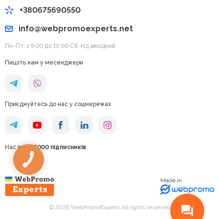
+380675690550
info@webpromoexperts.net
Пн-Пт: з 9:00 до 19:00 Cб, Нд вихідний
Пишіть нам у месенджери
Приєднуйтесь до нас у соцмережах
Нас вже
95000 підписників
Made in
© 2026 WebPromoExperts All rights reserved