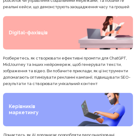
розсилок чи управління соціальними мережами, та побачите
реальні кейси, що демонструють заощадження часу та грошей
Digital-фахівців
Розберетесь, як створювати ефективні промпти для ChatGPT,
MidJourney та інших нейромереж, щоб генерувати тексти,
зображення та відео. Ви побачите приклади, як ці інструменти
допомагають оптимізувати рекламні кампанії, підвищувати SEO-
результати та створювати унікальний контент
Керівників
маркетингу
Дізнаєтесь, як AI допомагає розробляти персоналізовані