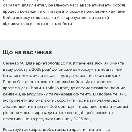
стратегії для клієнтів у реальному часі, автоматизувати робочі
процеси команди та оптимізувати бюджет рекламних кампаній.
Кейси покажуть, як завдяки AI скорочуються витрати й
підвищується ефективність роботи
Що на вас чекає
Семінар "AI для маркетологів: 10 must have навичок, які змінять
вашу роботу в 2025 році" допоможе вам зрозуміти, як штучний
інтелект може змінити ваш підхід до маркетингових завдань.
Вілена Остапенко покаже реальні кейси: від створення
промптів для ChatGPT і MidJourney до автоматизації рекламних
кампаній, аналізу ринку та генерації контенту. Ви побачите, як ці
інструменти допомагають скоротити час на виконання задач
або зменшити витрати. Цей семінар — можливість дізнатися, які
рішення можна впровадити вже сьогодні, щоб працювати
ефективніше та результативніше у 2025 році.
Реєструйтесь зараз, щоб отримати практичні знання та