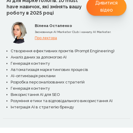
AI для маркетологів: 10 must
Дивитися
have навичок, які змінять вашу
відео
роботу в 2025 році
Вілена Остапенко
Засновниця AI Marketer Club і каналу AI Marketer.
Про лектора
Створення ефективних промтів (Prompt Engineering)
Аналіз даних за допомогою AI
Генерація контенту
Автоматизація маркетингових процесів
AI-оптимізація реклами
Розробка персоналізованих стратегій
Генерація контенту
Використання AI для SEO
Розуміння етики та відповідального використання AI
Інтеграція AI в стратегію бренду