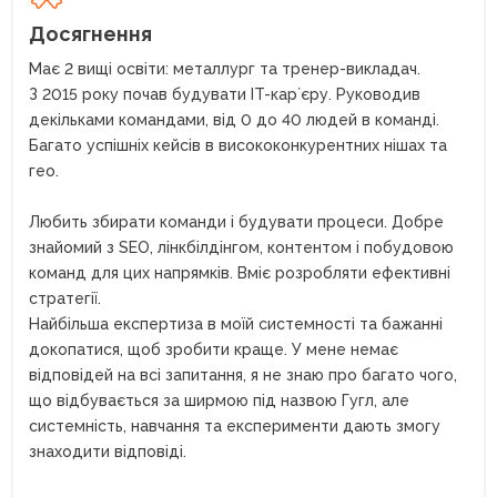
Досягнення
Має 2 вищі освіти: металлург та тренер-викладач.
З 2015 року почав будувати IT-карʼєру. Руководив
декільками командами, від 0 до 40 людей в команді.
Багато успішніх кейсів в висококонкурентних нішах та
гео.
Любить збирати команди і будувати процеси. Добре
знайомий з SEO, лінкбілдінгом, контентом і побудовою
команд для цих напрямків. Вміє розробляти ефективні
стратегії.
Найбільша експертиза в моїй системності та бажанні
докопатися, щоб зробити краще. У мене немає
відповідей на всі запитання, я не знаю про багато чого,
що відбувається за ширмою під назвою Гугл, але
системність, навчання та експерименти дають змогу
знаходити відповіді.