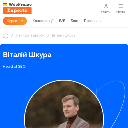
Меню
Увійти
Курси
Конференції
B2B
Блог
Про нас
Лектори і автори
Віталій Шкура
Віталій Шкура
Head of SEO