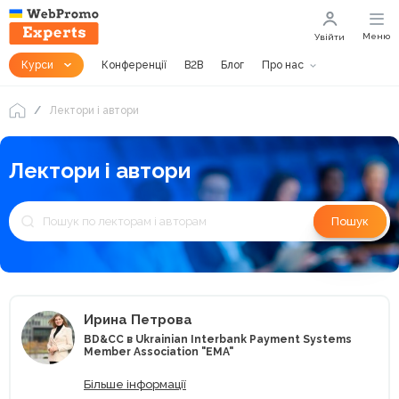
Меню
Увійти
Курси
Конференції
B2B
Блог
Про нас
Лектори і автори
Лектори і автори
Пошук
Ирина Петрова
BD&CC в Ukrainian Interbank Payment Systems
Member Association "EMA"
Більше інформації