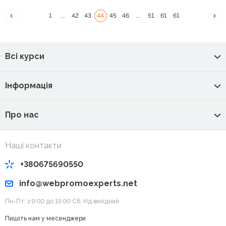
1
...
42
43
44
45
46
...
51
61
61
Всі курси
Інформація
Про нас
Наші контакти
+380675690550
info@webpromoexperts.net
Пн-Пт: з 9:00 до 19:00 Cб, Нд вихідний
Пишіть нам у месенджери