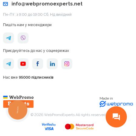
info@webpromoexperts.net
Пн-Пт: з 9:00 до 19:00 Cб, Нд вихідний
Пишіть нам у месенджери
Приєднуйтесь до нас у соцмережах
Нас вже
95000 підписників
Made in
КНОПКА
ЗВ'ЯЗКУ
© 2026 WebPromoExperts All rights reserved