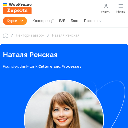
Меню
Увійти
Курси
Конференції
B2B
Блог
Про нас
Лектори і автори
Наталя Ренская
Наталя Ренская
Founder, think-tank
Culture and Processes