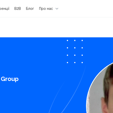
енції
B2B
Блог
Про нас
ш
 Group