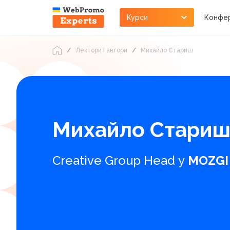
Курси
Конфер
Лектори і автори
Михайло Стариш
Михайло Стари
Creative Group Head у
MOZGI