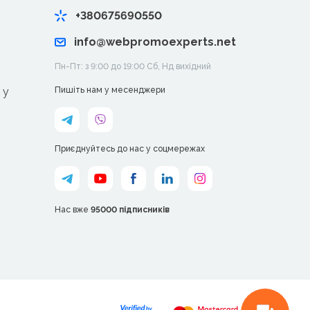
+380675690550
info@webpromoexperts.net
Пн-Пт: з 9:00 до 19:00 Cб, Нд вихідний
 у
Пишіть нам у месенджери
Приєднуйтесь до нас у соцмережах
Нас вже
95000 підписників