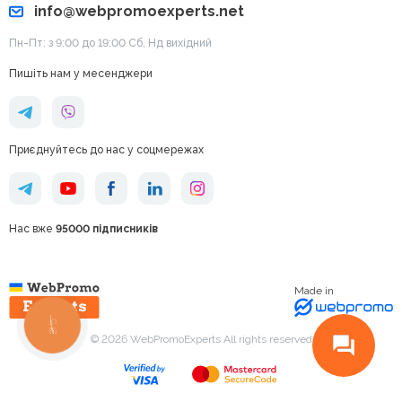
info@webpromoexperts.net
Пн-Пт: з 9:00 до 19:00 Cб, Нд вихідний
Пишіть нам у месенджери
Приєднуйтесь до нас у соцмережах
Нас вже
95000 підписників
Made in
КНОПКА
ЗВ'ЯЗКУ
© 2026 WebPromoExperts All rights reserved