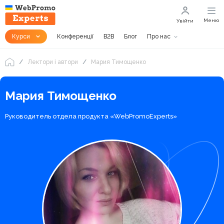
Меню
Увійти
Курси
Конференції
B2B
Блог
Про нас
Лектори і автори
Мария Тимощенко
Мария Тимощенко
Руководитель отдела продукта «WebPromoExperts»