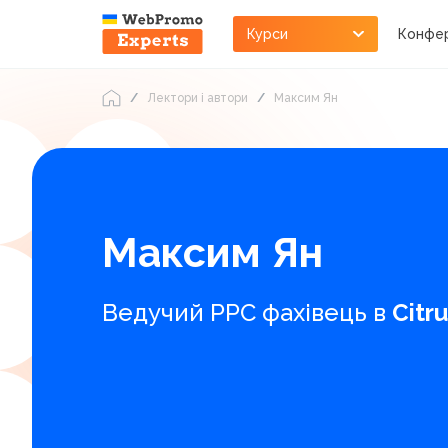
Курси
Конфер
Лектори і автори
Максим Ян
Максим Ян
Ведучий PPC фахівець в
Citr