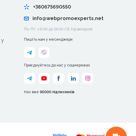
+380675690550
info@webpromoexperts.net
Пн-Пт: з 9:00 до 19:00 Cб, Нд вихідний
 у
Пишіть нам у месенджери
Приєднуйтесь до нас у соцмережах
Нас вже
95000 підписників