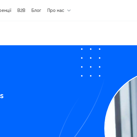
енції
B2B
Блог
Про нас
us