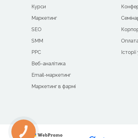
Курси
Конфер
Маркетинг
Семіна
SEO
Корпор
SMM
Оплата
PPC
Історії
Веб-аналітика
Email-маркетинг
Маркетинг в фармі
КНОПКА
ЗВ'ЯЗКУ