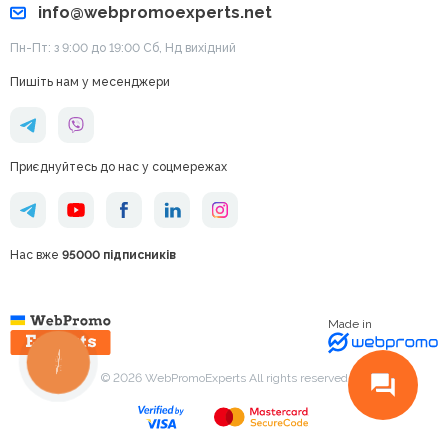
info@webpromoexperts.net
Пн-Пт: з 9:00 до 19:00 Cб, Нд вихідний
Пишіть нам у месенджери
Приєднуйтесь до нас у соцмережах
Нас вже
95000 підписників
Made in
КНОПКА
ЗВ'ЯЗКУ
© 2026 WebPromoExperts All rights reserved