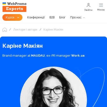
Меню
Увійти
Курси
Конференції
B2B
Блог
Про нас
Лектори і автори
Каріне Макіян
Каріне Макіян
Brand manager at
MAUDAU
, ex-PR manager
Work.ua