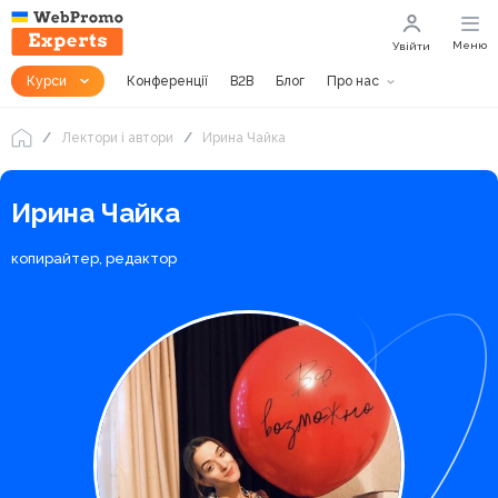
Меню
Увійти
Курси
Конференції
B2B
Блог
Про нас
Лектори і автори
Ирина Чайка
Ирина Чайка
копирайтер, редактор