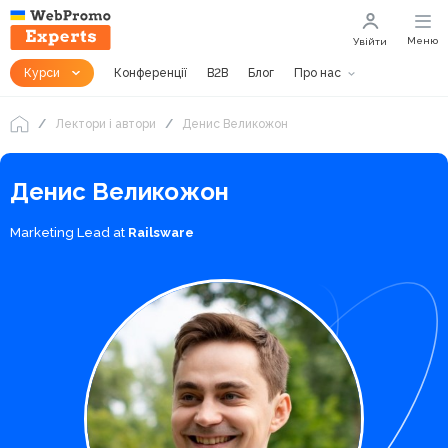
Меню
Увійти
Курси
Конференції
B2B
Блог
Про нас
Лектори і автори
Денис Великожон
Денис Великожон
Marketing Lead at
Railsware