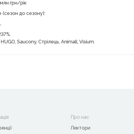
лн грн/рік
 (сезон до сезону):
.
237%.
 HUGO, Saucony, Стрілець, Animall, Visium.
ація
Про нас
енції
Лектори