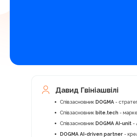
Давид Гвініашвілі
Співзасновник
DOGMA
- страте
Співзасновник
bite.tech
- марке
Співзасновник
DOGMA AI-unit
- 
DOGMA AI-driven partner
- кре