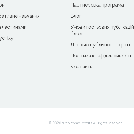
ри
Партнерська програма
ативне навчання
Блог
 частинами
Умови гостьових публікацій
блозі
 успіху
Договір публічної оферти
Політика конфіденційності
Контакти
© 2026 WebPromoExperts All rights reserved