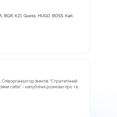
UA, BGR, KZ), Guess, HUGO, BOSS, Karl
. Співорганізатор івентів “Стратегічний
сіями себе” - непублічні розмови про те,