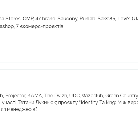
a Stores, CMP, 47 brand, Saucony, Runlab, Saks'85, Levi's (
ltrashop, 7 єкомерс-проєктів.
, Projector, KAMA, The Dvizh, UDC, Wizeclub, Green Country
 участі Тетани Лукинюк; проєкту “Identity Talking: Між вер
Для менеджерів”.