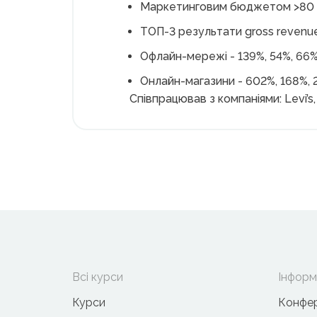
Маркетинговим бюджетом >80 м
ТОП-3 результати gross revenue
Офлайн-мережі - 139%, 54%, 66%
Онлайн-магазини - 602%, 168%, 
Співпрацював з компаніями: Levi’s,
Всі курси
Інформ
Курси
Конфер