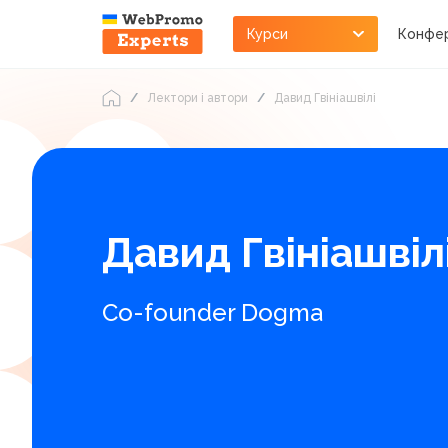
Курси
Конфер
Лектори і автори
Давид Гвініашвілі
Давид Гвініашвіл
Сo-founder Dogma