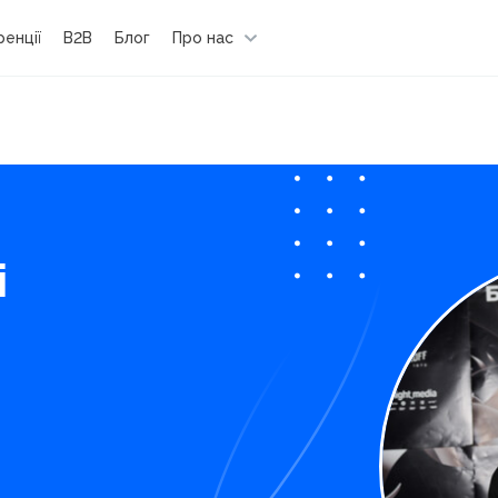
енції
B2B
Блог
Про нас
і