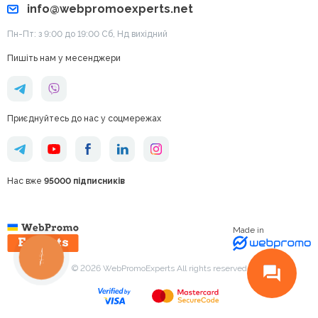
info@webpromoexperts.net
Пн-Пт: з 9:00 до 19:00 Cб, Нд вихідний
Пишіть нам у месенджери
Приєднуйтесь до нас у соцмережах
Нас вже
95000 підписників
Made in
КНОПКА
ЗВ'ЯЗКУ
© 2026 WebPromoExperts All rights reserved