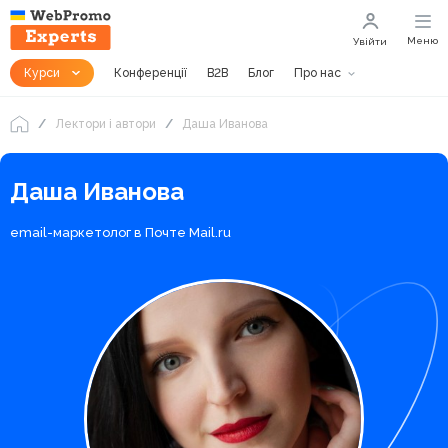
Меню
Увійти
Курси
Конференції
B2B
Блог
Про нас
Лектори і автори
Даша Иванова
Даша Иванова
email-маркетолог в Почте Mail.ru