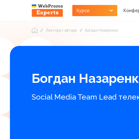
Курси
Конфер
Лектори і автори
Богдан Назаренко
Богдан Назарен
Social Media Team Lead теле