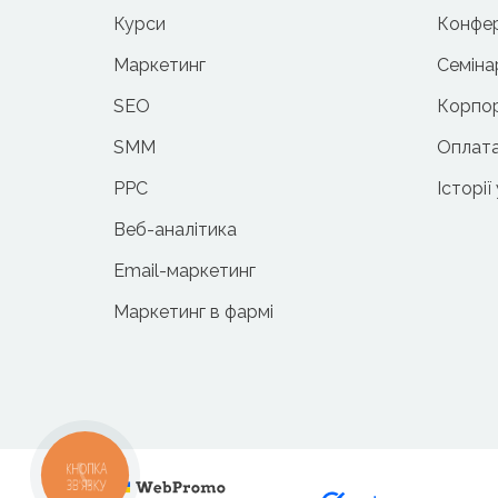
Курси
Конфер
Маркетинг
Семіна
SEO
Корпор
SMM
Оплата
PPC
Історії
Веб-аналітика
Email-маркетинг
Маркетинг в фармі
КНОПКА
ЗВ'ЯЗКУ