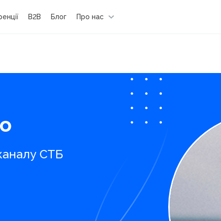
енції
B2B
Блог
Про нас
ко
каналу СТБ