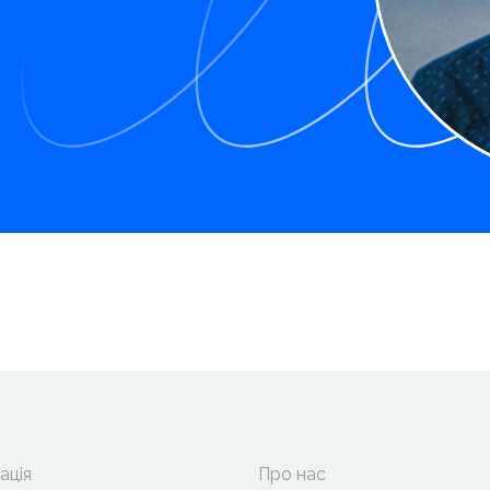
ація
Про нас