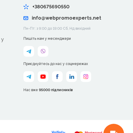
+380675690550
info@webpromoexperts.net
Пн-Пт: з 9:00 до 19:00 Cб, Нд вихідний
 у
Пишіть нам у месенджери
Приєднуйтесь до нас у соцмережах
Нас вже
95000 підписників