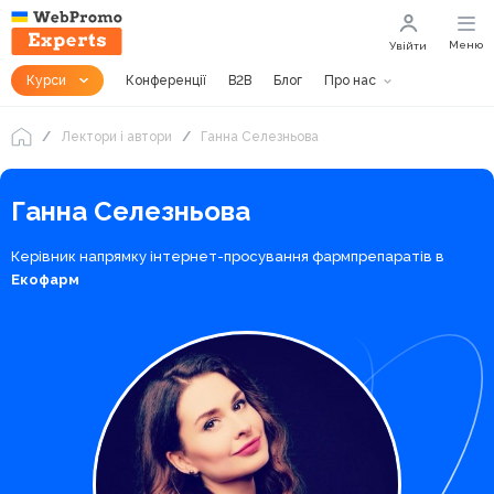
Меню
Увійти
Курси
Конференції
B2B
Блог
Про нас
Лектори і автори
Ганна Селезньова
Ганна Селезньова
Керівник напрямку інтернет-просування фармпрепаратів в
Екофарм