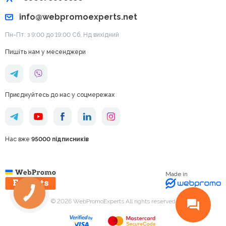
info@webpromoexperts.net
Пн-Пт: з 9:00 до 19:00 Cб, Нд вихідний
Пишіть нам у месенджери
Приєднуйтесь до нас у соцмережах
Нас вже
95000 підписників
Made in
КНОПКА
ЗВ'ЯЗКУ
© 2026 WebPromoExperts All rights reserved