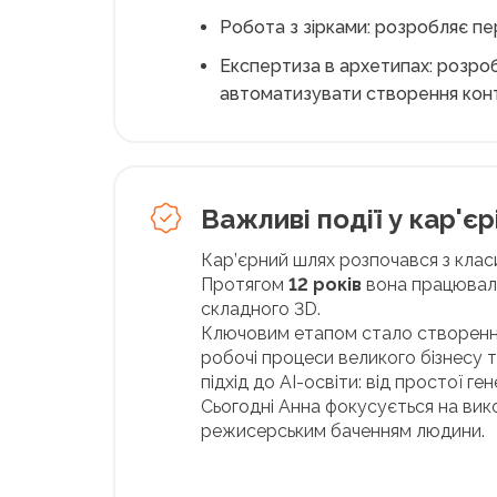
Робота з зірками: розробляє пер
Експертиза в архетипах: розроб
автоматизувати створення конт
Важливі події у кар'єрі
Кар’єрний шлях розпочався з класи
Протягом
12 років
вона працювала
складного 3D.
Ключовим етапом стало створен
робочі процеси великого бізнесу
підхід до AI-освіти: від простої 
Сьогодні Анна фокусується на вик
режисерським баченням людини.