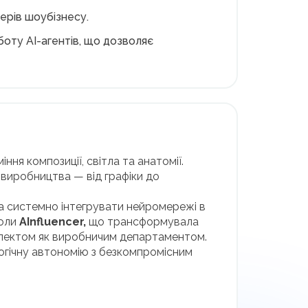
дерів шоубізнесу.
боту AI-агентів, що дозволяє
ня композиції, світла та анатомії.
о виробництва — від графіки до
ала системно інтегрувати нейромережі в
коли
AInfluencer,
що трансформувала
нтелектом як виробничим департаментом.
логічну автономію з безкомпромісним