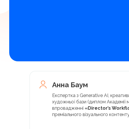
Анна Баум
Експертка з Generative AI, креатив
художньої бази (диплом Академії 
впровадженні
«Director’s Workf
преміального візуального контент