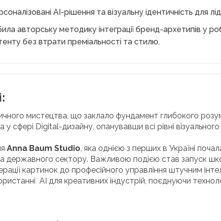
соналізовані AI-рішення та візуальну ідентичність для лі
ила авторську методику інтеграції бренд-архетипів у ро
енту без втрати преміальності та стилю.
:
чного мистецтва, що заклало фундамент глибокого розумін
 у сфері Digital-дизайну, опанувавши всі рівні візуальног
ня
Anna Baum Studio
, яка однією з перших в Україні поч
 та державного сектору. Важливою подією став запуск ш
генерації картинок до професійного управління штучним і
ористанні AI для креативних індустрій, поєднуючи техно