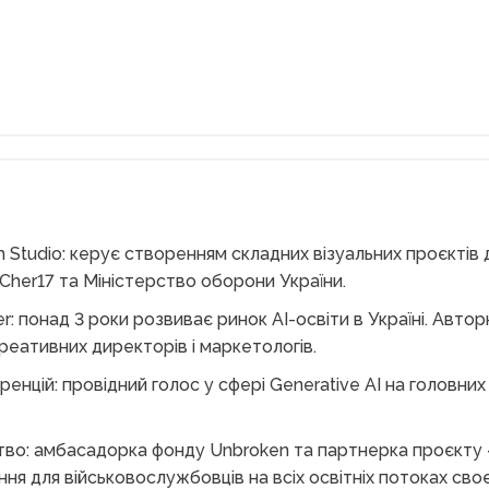
 Studio: керує створенням складних візуальних проєктів д
 Cher17 та Міністерство оборони України.
r: понад 3 роки розвиває ринок AI-освіти в Україні. Авт
реативних директорів і маркетологів.
енцій: провідний голос у сфері Generative AI на головних
ство: амбасадорка фонду Unbroken та партнерка проєкт
я для військовослужбовців на всіх освітніх потоках своє