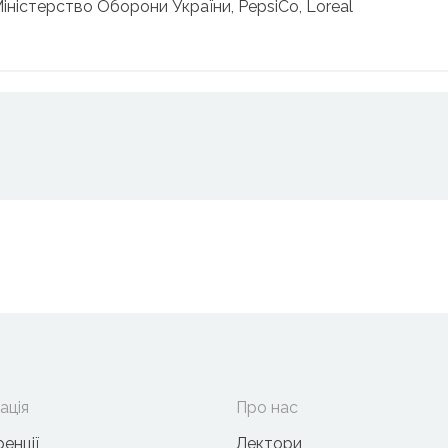
іністерство Оборони України, PepsiCo, Loreal
ація
Про нас
енції
Лектори