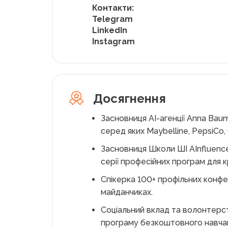
Контакти:
Telegram
LinkedIn
Instagram
Досягнення
Засновниця AI-агенції Anna Baum
серед яких Maybelline, PepsiCo,
Засновниця Школи ШІ AInfluence
серії професійних програм для к
Спікерка 100+ профільних конфер
майданчиках.
Соціальний вклад та волонтер
програму безкоштовного навчанн