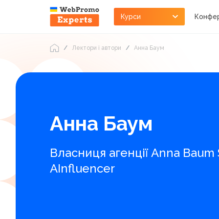
Курси
Конфер
Лектори і автори
Анна Баум
Анна Баум
Власниця агенції Anna Baum 
AInfluencer