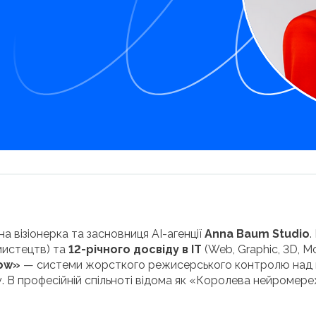
на візіонерка та засновниця AI-агенції
Anna Baum Studio
.
мистецтв) та
12-річного досвіду в IT
(Web, Graphic, 3D, Mo
low»
— системи жорсткого режисерського контролю над
у. В професійній спільноті відома як «Королева нейромере