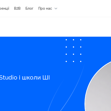
енції
B2B
Блог
Про нас
Studio і школи ШІ