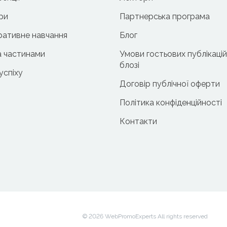
ри
Партнерська програма
ативне навчання
Блог
 частинами
Умови гостьових публікацій
блозі
 успіху
Договір публічної оферти
Політика конфіденційності
Контакти
© 2026 WebPromoExperts All rights reserved