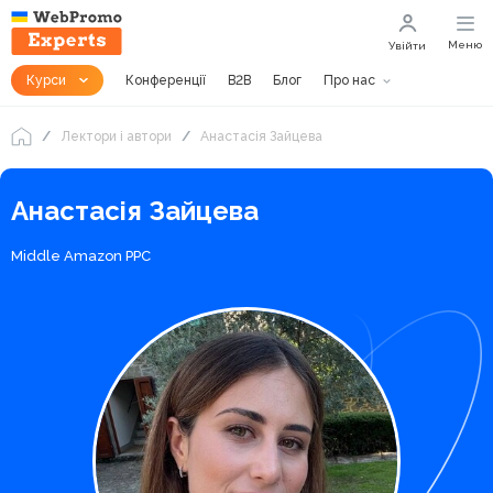
Меню
Увійти
Курси
Конференції
B2B
Блог
Про нас
Лектори і автори
Анастасія Зайцева
Анастасія Зайцева
Middle Amazon PPC