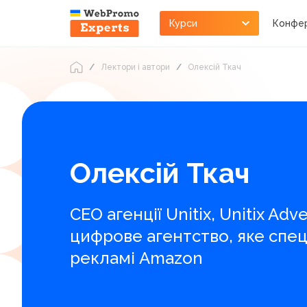
Курси
Конфер
Лектори і автори
Олексій Ткач
Олексій Ткач
CEO агенції Unitix, Unitix Adv
цифрове агентство, яке спец
рекламі Amazon