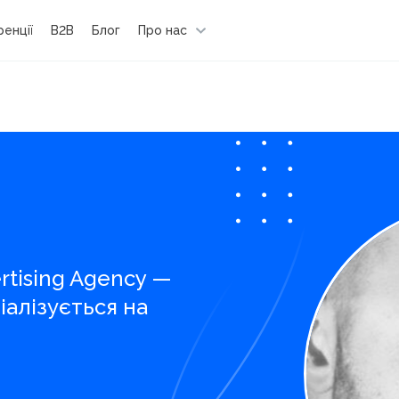
енції
B2B
Блог
Про нас
ertising Agency —
іалізується на