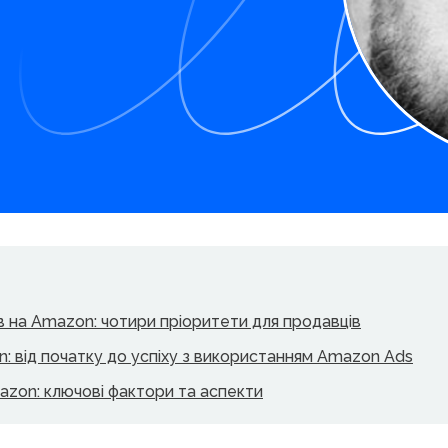
в на Amazon: чотири пріоритети для продавців
n: від початку до успіху з використанням Amazon Ads
azon: ключові фактори та аспекти