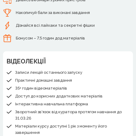
Накопичуй бали за виконані завдання
Дізнайся всі лайхаки та секретні фішки
Бонусом – 7,5 годин дод.матеріалів
ВІДЕОЛЕКЦІЇ
Записи лекцій останнього запуску
Практичні домашні завдання
35+ годин відеоматеріалів
Доступ до корисних додаткових матеріалів
Інтерактивна навчальна платформа
Зворотний зв'язок від куратора протягом навчання до
31.03.26
Матеріали курсу доступні 1 рік з моменту його
завершення