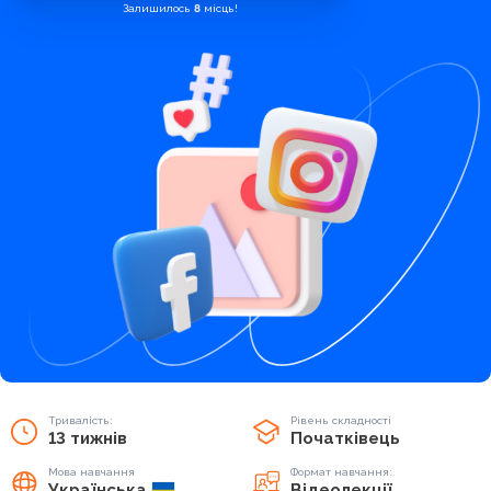
Залишилось
8
місць!
Тривалість:
Рівень складності
13 тижнів
Початківець
Мова навчання
Формат навчання:
Українська
Відеолекції