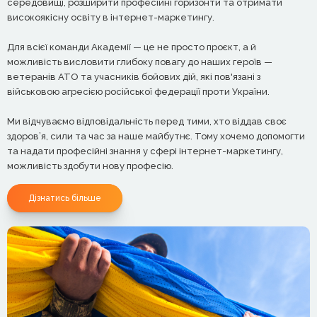
середовищі, розширити професійні горизонти та отримати
високоякісну освіту в інтернет-маркетингу.
Для всієї команди Академії — це не просто проєкт, а й
можливість висловити глибоку повагу до наших героїв —
ветеранів АТО та учасників бойових дій, які пов'язані з
військовою агресією російської федерації проти України.
Ми відчуваємо відповідальність перед тими, хто віддав своє
здоров’я, сили та час за наше майбутнє. Тому хочемо допомогти
та надати професійні знання у сфері інтернет-маркетингу,
можливість здобути нову професію.
Дізнатись більше