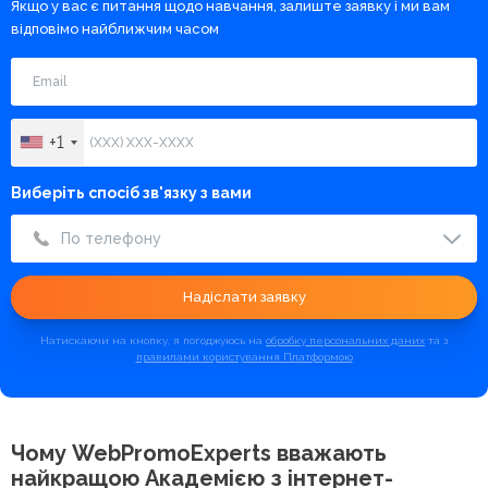
Якщо у вас є питання щодо навчання, залиште заявку і ми вам
відповімо найближчим часом
+1
Виберіть спосіб зв'язку з вами
По телефону
Надіслати заявку
Натискаючи на кнопку, я погоджуюсь на
обробку персональних даних
та з
правилами користування Платформою
Чому WebPromoExperts вважають
найкращою
Академією з інтернет-