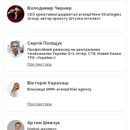
Володимир Чернер
CEO креативної диджитал агенції New Strategies
Group, автор проєкту Штучка Інтелект
Сергій Поліщук
Професійний режисер на центральних
телеканалах України (1+1, Інтер, СТБ, Новий Канал,
ТРК «Україна»)
Про лектора
Вікторія Харахаш
Власниця SMM-агенції Kiwi agency
Про лектора
Артем Шевчук
Digital-експерт