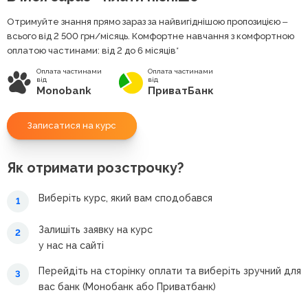
Отримуйте знання прямо зараз за найвигіднішою пропозицією ‒
всього від 2 500
грн
/місяць. Комфортне навчання з комфортною
оплатою частинами: від 2 до 6 місяців*
Оплата частинами
Оплата частинами
від
від
Monobank
ПриватБанк
Записатися на курс
Як отримати розстрочку?
Виберіть курс, який вам сподобався
1
Залишіть заявку на курс
2
у нас на сайті
Перейдіть на сторінку оплати та виберіть зручний для
3
вас банк (Монобанк або Приватбанк)