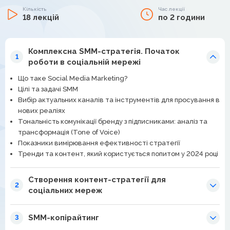
Кількість
Час лекції
18 лекцій
по 2 години
Комплексна SMM-стратегія. Початок
1
роботи в соціальній мережі
Що таке Social Media Marketing?
Цілі та задачі SMM
Вибір актуальних каналів та інструментів для просування в
нових реаліях
Тональність комунікації бренду з підписниками: аналіз та
трансформація (Tone of Voice)
Показники вимірювання ефективності стратегії
Тренди та контент, який користується попитом у 2024 році
Створення контент-стратегії для
2
соціальних мереж
SMM-копірайтинг
3