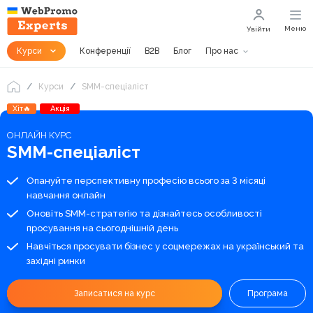
Меню
Увійти
Курси
Конференції
B2B
Блог
Про нас
Курси
SMM-спеціаліст
Хіт🔥
Акція
ОНЛАЙН КУРС
SMM-спеціаліст
Опануйте перспективну професію всього за 3 місяці
навчання онлайн
Оновіть SMM-стратегію та дізнайтесь особливості
просування на сьогоднішній день
Навчіться просувати бізнес у соцмережах на український та
західні ринки
Записатися на курс
Програма