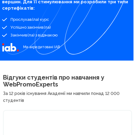
вершин. Для її стимулювання ми розробили три типи
сертифікатів:
Прослухав(ла) курс
Успішно закінчив(ла)
Закінчив(ла) з відзнакою
Ми акредитовані IAB
Відгуки студентів про
навчання у
WebPromoExperts
За 12 років існування Академії ми навчили понад 12 000
студентів