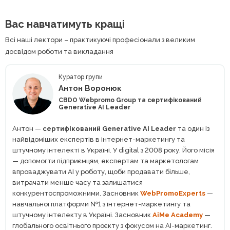
Вас навчатимуть кращі
Всі наші лектори – практикуючі професіонали з великим
досвідом роботи та викладання
Куратор групи
Антон Воронюк
CBDO Webpromo Group та сертифікований
Generative AI Leader
Антон —
сертифікований Generative AI Leader
та один із
найвідоміших експертів в інтернет-маркетингу та
штучному інтелекті в Україні. У digital з 2008 року. Його місія
— допомогти підприємцям, експертам та маркетологам
впроваджувати AI у роботу, щоби продавати більше,
витрачати менше часу та залишатися
конкурентоспроможними. Засновник
WebPromoExperts
—
навчальної платформи №1 з інтернет-маркетингу та
штучному інтелекту в Україні. Засновник
AiMe Academy
—
глобального освітнього проєкту з фокусом на АІ-маркетинг.