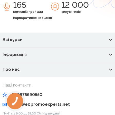
165
12 000
компаній пройшли
випускників
корпоративне навчання
Всі курси
Інформація
Про нас
Наші контакти
+380675690550
info@webpromoexperts.net
Пн-Пт: з 9:00 до 19:00 Cб, Нд вихідний