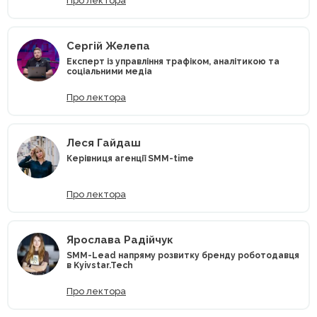
Про лектора
Сергій Желепа
Експерт із управління трафіком, аналітикою та
соціальними медіа
Про лектора
Леся Гайдаш
Керівниця агенції SMM-time
Про лектора
Ярослава Радійчук
SMM-Lead напряму розвитку бренду роботодавця
в Kyivstar.Tech
Про лектора