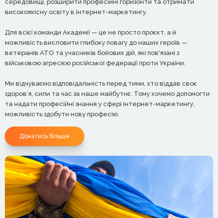
середовищі, розширити професійні горизонти та отримати
високоякісну освіту в інтернет-маркетингу.
Для всієї команди Академії — це не просто проєкт, а й
можливість висловити глибоку повагу до наших героїв —
ветеранів АТО та учасників бойових дій, які пов'язані з
військовою агресією російської федерації проти України.
Ми відчуваємо відповідальність перед тими, хто віддав своє
здоров’я, сили та час за наше майбутнє. Тому хочемо допомогти
та надати професійні знання у сфері інтернет-маркетингу,
можливість здобути нову професію.
Дізнатись більше