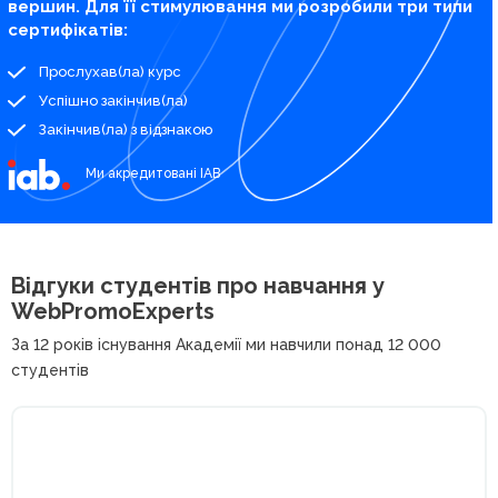
вершин. Для її стимулювання ми розробили три типи
сертифікатів:
Прослухав(ла) курс
Успішно закінчив(ла)
Закінчив(ла) з відзнакою
Ми акредитовані IAB
Відгуки студентів про
навчання у
WebPromoExperts
За 12 років існування Академії ми навчили понад 12 000
студентів