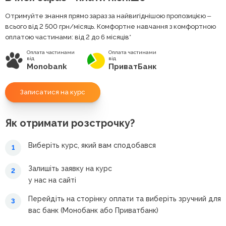
Отримуйте знання прямо зараз за найвигіднішою пропозицією ‒
всього від 2 500
грн
/місяць. Комфортне навчання з комфортною
оплатою частинами: від 2 до 6 місяців*
Оплата частинами
Оплата частинами
від
від
Monobank
ПриватБанк
Записатися на курс
Як отримати розстрочку?
Виберіть курс, який вам сподобався
1
Залишіть заявку на курс
2
у нас на сайті
Перейдіть на сторінку оплати та виберіть зручний для
3
вас банк (Монобанк або Приватбанк)