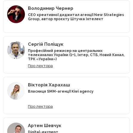
Володимир Чернер
CEO креативної диджитал агенції New Strategies
Group, автор проєкту Штучка Інтелект
Сергій Поліщук
Професійний режисер на центральних
телеканалах України (1+1, Інтер, СТБ, Новий Канал,
ТРК «Україна»)
Про лектора
Вікторія Харахаш
Власниця SMM-агенції Kiwi agency
Про лектора
Артем Шевчук
Digital-експерт