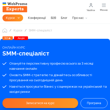
Меню
Увійти
Курси
Конференції
B2B
Блог
Про нас
Курси
SMM-спеціаліст
Хіт🔥
Акція
ОНЛАЙН КУРС
SMM-спеціаліст
Опануйте перспективну професію всього за 3 місяці
навчання онлайн
Оновіть SMM-стратегію та дізнайтесь особливості
просування на сьогоднішній день
Навчіться просувати бізнес у соцмережах на український та
західні ринки
Записатися на курс
Програма