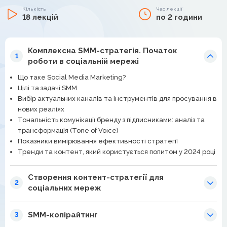
Кількість
Час лекції
18 лекцій
по 2 години
Комплексна SMM-стратегія. Початок
1
роботи в соціальній мережі
Що таке Social Media Marketing?
Цілі та задачі SMM
Вибір актуальних каналів та інструментів для просування в
нових реаліях
Тональність комунікації бренду з підписниками: аналіз та
трансформація (Tone of Voice)
Показники вимірювання ефективності стратегії
Тренди та контент, який користується попитом у 2024 році
Створення контент-стратегії для
2
соціальних мереж
SMM-копірайтинг
3