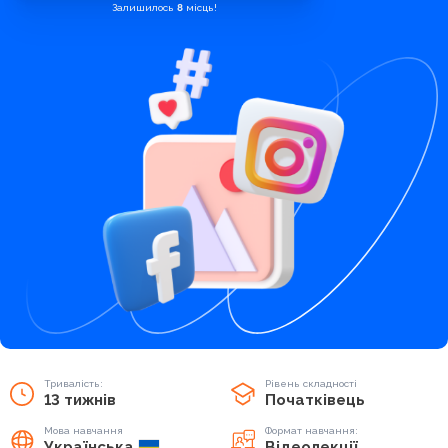
Залишилось
8
місць!
Тривалість:
Рівень складності
13 тижнів
Початківець
Мова навчання
Формат навчання:
Українська
Відеолекції