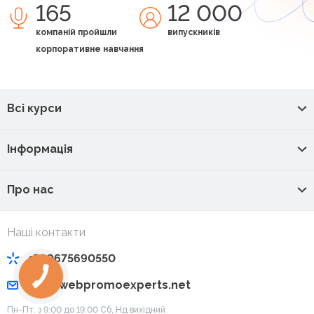
165
12 000
компаній пройшли
випускників
корпоративне навчання
Всі курси
Інформація
Про нас
Наші контакти
+380675690550
info@webpromoexperts.net
Пн-Пт: з 9:00 до 19:00 Cб, Нд вихідний