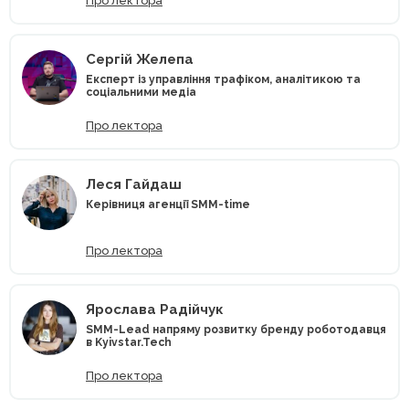
Про лектора
Сергій Желепа
Експерт із управління трафіком, аналітикою та
соціальними медіа
Про лектора
Леся Гайдаш
Керівниця агенції SMM-time
Про лектора
Ярослава Радійчук
SMM-Lead напряму розвитку бренду роботодавця
в Kyivstar.Tech
Про лектора