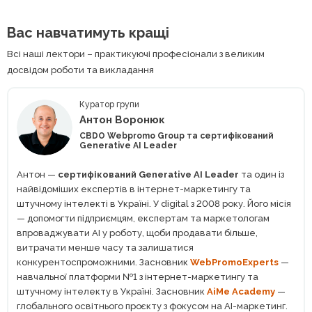
Вас навчатимуть кращі
Всі наші лектори – практикуючі професіонали з великим
досвідом роботи та викладання
Куратор групи
Антон Воронюк
CBDO Webpromo Group та сертифікований
Generative AI Leader
Антон —
сертифікований Generative AI Leader
та один із
найвідоміших експертів в інтернет-маркетингу та
штучному інтелекті в Україні. У digital з 2008 року. Його місія
— допомогти підприємцям, експертам та маркетологам
впроваджувати AI у роботу, щоби продавати більше,
витрачати менше часу та залишатися
конкурентоспроможними. Засновник
WebPromoExperts
—
навчальної платформи №1 з інтернет-маркетингу та
штучному інтелекту в Україні. Засновник
AiMe Academy
—
глобального освітнього проєкту з фокусом на АІ-маркетинг.