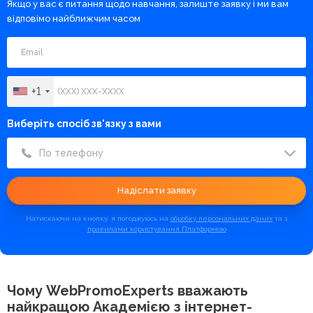
Якщо у вас є питання щодо навчання, залиште заявку і ми вам
відповімо найближчим часом
+1
Виберіть спосіб зв'язку з вами
По телефону
Надіслати заявку
Натискаючи на кнопку, я погоджуюсь на
обробку персональних даних
та з
правилами користування Платформою
Чому WebPromoExperts вважають
найкращою
Академією з інтернет-