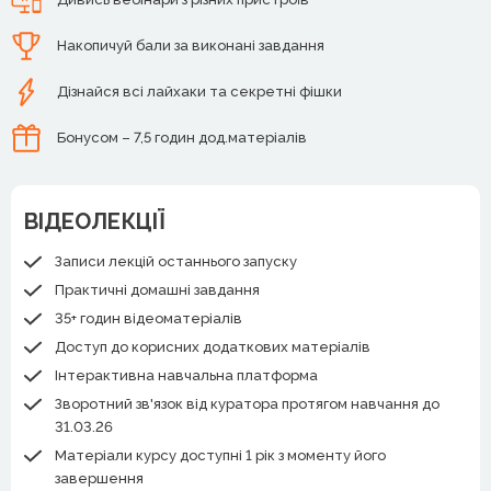
Накопичуй бали за виконані завдання
Дізнайся всі лайхаки та секретні фішки
Бонусом – 7,5 годин дод.матеріалів
ВІДЕОЛЕКЦІЇ
Записи лекцій останнього запуску
Практичні домашні завдання
35+ годин відеоматеріалів
Доступ до корисних додаткових матеріалів
Інтерактивна навчальна платформа
Зворотний зв'язок від куратора протягом навчання до
31.03.26
Матеріали курсу доступні 1 рік з моменту його
завершення