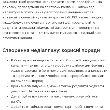
Важливо!
Щоб даремно не витрачати кошти, передбачені на
рекламу, проведіть кілька тестових кампаній. Наприклад,
налаштуйте оголошення у всіх обраних майданчиках та
встановіть символічну суму витрат — 3-5 USD. Через тиждень
(якщо бюджет не буде вичерпано раніше), проаналізуйте
результати: показник відмов, які фактори могли вплинути на
низькі охоплення та ін. Оптимізуйте РК зважаючи на найбільш
ефективні канали.
Створення медіаплану: корисні поради
Робіть окремі вкладки в Excel або Google Sheets для різних
каналів — так ви полегшите роботу з файлом для фахівців.
Адже створювати його може один працівник, а аналізувати
та коригувати — інші. Особливо якщо розробляється план
на тривалий період.
Крім каналів залучення, можна також розділити бюджети
для різних ЦА та вказати це в файлі.
Деталізуйте показники та максимально орієнтуйтесь
на KPI.
Додайте в таблицю розділ коментарі — робіть помітки та