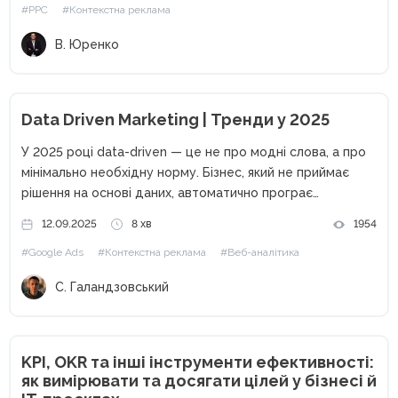
#PPC
#Контекстна реклама
прийняття обґрунтованих...
В. Юренко
Data Driven Marketing | Тренди у 2025
У 2025 році data-driven — це не про модні слова, а про
мінімально необхідну норму. Бізнес, який не приймає
рішення на основі даних, автоматично програє
конкурентам. У digital-середовищі кожна гіпотеза має
12.09.2025
8 хв
1954
бути підкріплена цифрами, а не «відчуттями». У цій
#Google Ads
#Контекстна реклама
#Веб-аналітика
статті...
С. Галандзовський
KPI, OKR та інші інструменти ефективності:
як вимірювати та досягати цілей у бізнесі й