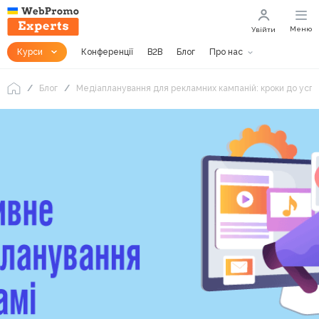
Меню
Увійти
Курси
Конференції
B2B
Блог
Про нас
Блог
Медіапланування для рекламних кампаній: кроки до успі