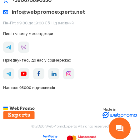
+380675690550
info@webpromoexperts.net
Пн-Пт: з 9:00 до 19:00 Cб, Нд вихідний
Пишіть нам у месенджери
Приєднуйтесь до нас у соцмережах
Нас вже
95000 підписників
Made in
© 2026 WebPromoExperts All rights reserved