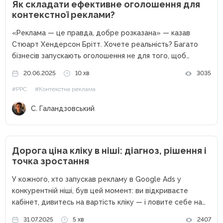
Як складати ефективне оголошення для
контекстної реклами?
«Реклама — це правда, добре розказана» — казав
Стюарт Хендерсон Брітт. Хочете реальність? Багато
бізнесів запускають оголошення не для того, щоб
донести правду чи допомогти клієнту, а просто тому,
20.06.2025
10 хв
3035
що «треба щось поставити». І тоді «PPC не працює»,
#PPC
#Контекстна реклама
«реклама дорога»,...
С. Галандзовський
Дорога ціна кліку в ніші: діагноз, рішення і
точка зростання
У кожного, хто запускав рекламу в Google Ads у
конкурентній ніші, був цей момент: ви відкриваєте
кабінет, дивитесь на вартість кліку — і ловите себе на
думці: «Чекай, 137 грн за клік? Це нормально взагалі?»
31.07.2025
5 хв
2407