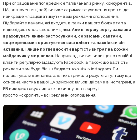
При опрацюванні попередніх етапів (аналіз ринку, конкурентів,
ЦА, визначення цілей) ви вже отримаєте уявлення про те, де
найкраще «працюватимуть» ваші рекламні оголошення.
Підбирайте канали, які входять в рамки вашого бюджету та
відповідають поставленим цілям.
Але в першу чергу важливо
враховувати якими застосунками, сервісами, сайтами,
соцмережами користується ваш клієнт та наскільки він
активний, і лише потім вносити вартість витрат на кожен
майданчик у медіаплан.
Наприклад, ви виявили що потенційні
клієнти регулярно відвідують Facebook, а також що вартість
реклами там буде більш бюджетною ніж в Instagram. Ви
налаштували кампанію, але не отримали результату, тому що
основна частка вашої ЦА здійснює цільові дії саме в Інстаграмі, а
FB використовує лише як новинну платформу і
просто «скролить» всі рекламні оголошення.