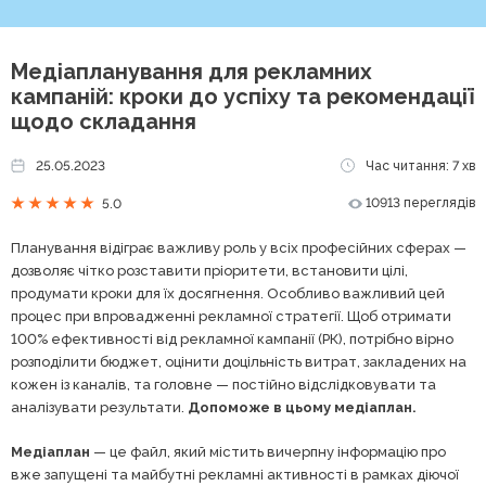
Медіапланування для рекламних
кампаній: кроки до успіху та рекомендації
щодо складання
25.05.2023
Час читання: 7 хв
10913 переглядів
5.0
Планування відіграє важливу роль у всіх професійних сферах —
дозволяє чітко розставити пріоритети, встановити цілі,
продумати кроки для їх досягнення. Особливо важливий цей
процес при впровадженні рекламної стратегії. Щоб отримати
100% ефективності від рекламної кампанії (РК), потрібно вірно
розподілити бюджет, оцінити доцільність витрат, закладених на
кожен із каналів, та головне — постійно відслідковувати та
аналізувати результати.
Допоможе в цьому медіаплан.
Медіаплан
— це файл, який містить вичерпну інформацію про
вже запущені та майбутні рекламні активності в рамках діючої