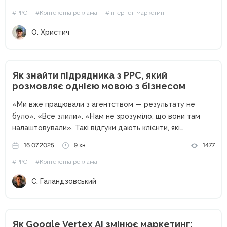
Ми в Atlant Digital бачили...
#PPC
#Контекстна реклама
#Інтернет-маркетинг
О. Христич
Як знайти підрядника з PPC, який
розмовляє однією мовою з бізнесом
«Ми вже працювали з агентством — результату не
було». «Все злили». «Нам не зрозуміло, що вони там
налаштовували». Такі відгуки дають клієнти, які
залишилися незадоволеними співпрацею з попереднім
16.07.2025
9 хв
1477
спеціалістом. Проблема не завжди в підряднику як
#PPC
#Контекстна реклама
такому, а в невідповідності цінностей,...
С. Галандзовський
Як Google Vertex AI змінює маркетинг: