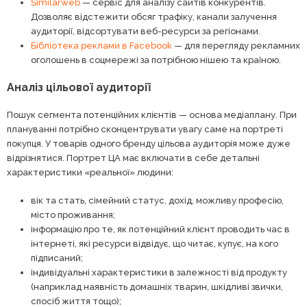
Similarweb
— сервіс для аналізу сайтів конкурентів.
Дозволяє відстежити обсяг трафіку, канали залучення
аудиторії, відсортувати веб-ресурси за регіонами.
Бібліотека реклами в Facebook
— для перегляду рекламних
оголошень в соцмережі за потрібною нішею та країною.
Аналіз цільової аудиторії
Пошук сегмента потенційних клієнтів — основа медіаплану. При
плануванні потрібно сконцентрувати увагу саме на портреті
покупця. У товарів одного бренду цільова аудиторія може дуже
відрізнятися. Портрет ЦА має включати в себе детальні
характеристики «реальної» людини:
вік та стать, сімейний статус, дохід, можливу професію,
місто проживання;
інформацію про те, як потенційний клієнт проводить час в
інтернеті, які ресурси відвідує, що читає, купує, на кого
підписаний;
індивідуальні характеристики в залежності від продукту
(наприклад наявність домашніх тварин, шкідливі звички,
спосіб життя тощо);