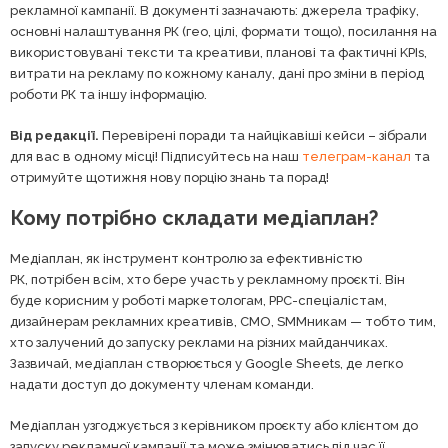
рекламної кампанії. В документі зазначають: джерела трафіку,
основні налаштування РК (гео, цілі, формати тощо), посилання на
використовувані тексти та креативи, планові та фактичні KPIs,
витрати на рекламу по кожному каналу, дані про зміни в період
роботи РК та іншу інформацію.
Від редакції.
Перевірені поради та найцікавіші кейси – зібрали
для вас в одному місці! Підписуйтесь на наш
телеграм-канал
та
отримуйте щотижня нову порцію знань та порад!
Кому потрібно складати медіаплан?
Медіаплан, як інструмент контролю за ефективністю
РК, потрібен всім, хто бере участь у рекламному проєкті. Він
буде корисним у роботі маркетологам, PPC-спеціалістам,
дизайнерам рекламних креативів, CMO, SMMникам — тобто тим,
хто залучений до запуску реклами на різних майданчиках.
Зазвичай, медіаплан створюється у Google Sheets, де легко
надати доступ до документу членам команди.
Медіаплан узгоджується з керівником проєкту або клієнтом до
запуску рекламної кампанії та може змінюватись під час її