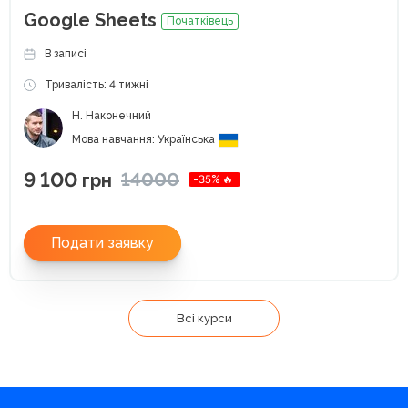
Google Sheets
Початківець
В записі
Тривалість: 4 тижні
Н. Наконечний
Мова навчання: Українська
9 100
14000
грн
-35% 🔥
Подати заявку
Всі курси