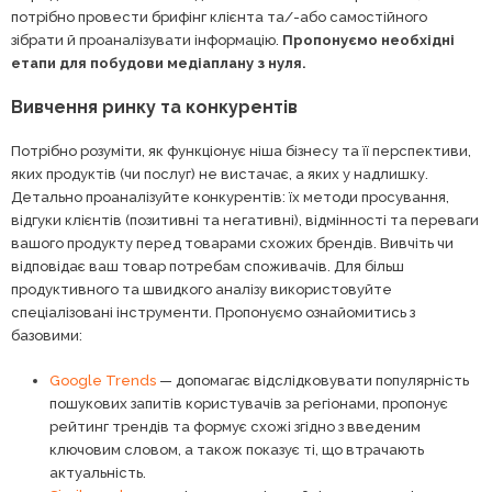
потрібно провести брифінг клієнта та/-або самостійного
зібрати й проаналізувати інформацію.
Пропонуємо необхідні
етапи для побудови медіаплану з нуля.
Вивчення ринку та конкурентів
Потрібно розуміти, як функціонує ніша бізнесу та її перспективи,
яких продуктів (чи послуг) не вистачає, а яких у надлишку.
Детально проаналізуйте конкурентів: їх методи просування,
відгуки клієнтів (позитивні та негативні), відмінності та переваги
вашого продукту перед товарами схожих брендів. Вивчіть чи
відповідає ваш товар потребам споживачів. Для більш
продуктивного та швидкого аналізу використовуйте
спеціалізовані інструменти. Пропонуємо ознайомитись з
базовими:
Google Trends
— допомагає відслідковувати популярність
пошукових запитів користувачів за регіонами, пропонує
рейтинг трендів та формує схожі згідно з введеним
ключовим словом, а також показує ті, що втрачають
актуальність.