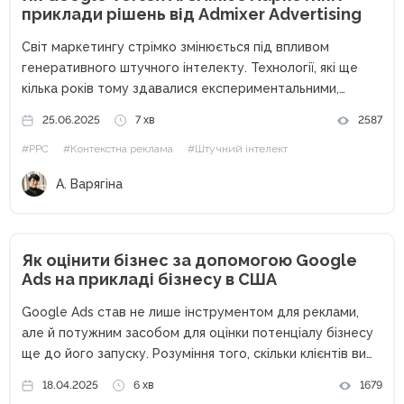
приклади рішень від Admixer Advertising
Світ маркетингу стрімко змінюється під впливом
генеративного штучного інтелекту. Технології, які ще
кілька років тому здавалися експериментальними,
сьогодні допомагають брендам автоматизувати рутинні
25.06.2025
7 хв
2587
процеси, створювати персоналізований контент та
#PPC
#Контекстна реклама
#Штучний інтелект
підвищувати ефективність рекламних кампаній. Одним із
ключових рушіїв цих змін є платформа Google...
А. Варягіна
Як оцінити бізнес за допомогою Google
Ads на прикладі бізнесу в США
Google Ads став не лише інструментом для реклами,
але й потужним засобом для оцінки потенціалу бізнесу
ще до його запуску. Розуміння того, скільки клієнтів ви
можете отримати, скільки це коштуватиме і яку
18.04.2025
6 хв
1679
прибутковість можна очікувати, є критичним для