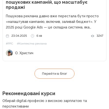
пошукових кампаній, що масштабує
продажі
Пошукова реклама давно вже перестала бути просто
«налаштував кампанію, включив, заливай бюджет». У
2025 році Google Ads — це складна система, яка
потребує системності, структури й гнучкості. І саме тут
23.04.2025
6 хв
3247
на арену виходить стратегія. Але що ми маємо на увазі...
#PPC
#Контекстна реклама
О. Христич
Перейти в блог
Рекомендовані курси
Обирай digital‑професію з високою зарплатою та
перспективами