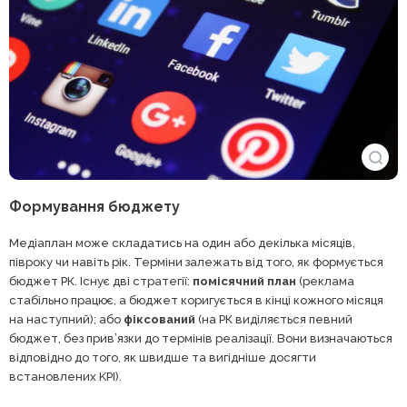
Формування бюджету
Медіаплан може складатись на один або декілька місяців,
півроку чи навіть рік. Терміни залежать від того, як формується
бюджет РК. Існує дві стратегії:
помісячний план
(реклама
стабільно працює, а бюджет коригується в кінці кожного місяця
на наступний); або
фіксований
(на РК виділяється певний
бюджет, без прив’язки до термінів реалізації. Вони визначаються
відповідно до того, як швидше та вигідніше досягти
встановлених KPI).