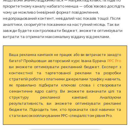
Якщо вони значно відрізняються — наприклад кількість лідів по
пріоритетному каналу набагато менша — обов’язково дослідіть
чому це можливо (невірний формат повідомлення,
недопрацьований контент, невдалий час показів тощо). Після
аналітики, скоригуйте показники на наступний місяць. Так ви
завжди будете контролювати бюджет, зможете оптимізувати
витрати та отримати максимальну віддачу від реклами.
Ваша рекламна кампанія не працює або ви витрачаєте занадто
Пройшовши авторський курс Івана Бурача
PPC Pro
багато?
ви зможете оптимізувати рекламний бюджет. Експерт з
контекстної та таргетованої реклами та розробки
стратегій роботи з платними джерелами трафіку навчить,
як правильно підбирати ключові слова і створювати
семантичне ядро сайту. Ви зможете визначати цілі та
структуру рекламної кампанії. Аналізуючи
результативність, ви зможете оптимізувати рекламні
бюджети. Підходить тим, хто прокачати свої навички та
стати високооплачуваним PPC-спеціалістом рівня Pro.