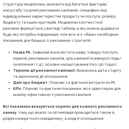
Структура медіаплану залежить від багатьох факторів:
масштабу та цілей рекламних кампаній, специфіки ніші,
індивідуальних характеристик продукту чи послуги, розміру
бюджету та інших критеріїв. Медіаплан контекстної
реклами формується у вигляді таблиці, в яку можна додавати
будь-яку потрібну інформацію. Але все ж є «база» необхідних
показників для більшості рекламних стратегій:
Назва РК.
Зазвичай вона містить назву товару/послуги,
перелік рекламних каналів, ціль кампанії (конверсії/ліди/
охоплення і т.д.), основні налаштування (гео, ЦА тощо.).
Терміни дії рекламної кампанії.
Визначена дата старту
та закінчення дії оголошення.
Дані про бюджет.
Планові та фактичні витрати по РК.
KPIs.
Планові та фактичні показники, які є орієнтиром для
аналізу ефективності рекламної кампанії.
Всі показники вказуються окремо для кожного рекламного
каналу
, тому що аналіз та оптимізація проводиться також в
розрізі конкретного майданчику, а іноді й оголошення.