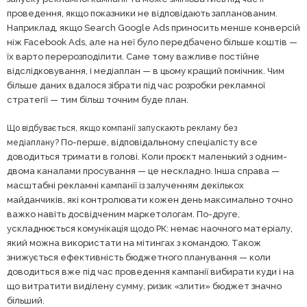
проведення, якщо показники не відповідають запланованим.
Наприклад, якщо Search Google Ads приносить менше конверсій
ніж Facebook Ads, але на неї було передбачено більше коштів —
їх варто перерозподілити. Саме тому важливе постійне
відслідковування, і медіаплан — в цьому кращий помічник. Чим
більше даних вдалося зібрати під час розробки рекламної
стратегії — тим більш точним буде план.
Що відбувається, якщо компанії запускають рекламу без
По-перше, відповідальному спеціалісту все
медіаплану?
доводиться тримати в голові. Коли проєкт маленький з одним-
двома каналами просування — це нескладно. Інша справа —
масштабні рекламні кампанії із залученням декількох
майданчиків, які контролювати кожен день максимально точно
важко навіть досвідченим маркетологам. По-друге,
ускладнюється комунікація щодо РК: немає наочного матеріалу,
який можна використати на мітингах з командою. Також
знижується ефективність бюджетного планування — коли
доводиться вже під час проведення кампанії вибирати куди і на
що витратити виділену сумму, ризик «злити» бюджет значно
більший.