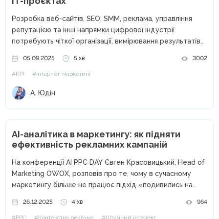
IT-проєктах
Розробка веб-сайтів, SEO, SMM, реклама, управління
репутацією та інші напрямки цифрової індустрії
потребують чіткої організації, вимірювання результатів
та ефективного управління. Такі дані потрібні для оцінки
05.09.2025
5 хв
3002
ефективності власної роботи та підготовки звітів для
#KPI
#Інтернет-маркетинг
клієнтів. Розглянемо ключові інструменти оцінки
результатів — KPI,...
А. Юдін
AI-аналітика в маркетингу: як підняти
ефективність рекламних кампаній
На конференції AI PPC DAY Євген Красовицький, Head of
Marketing OWOX, розповів про те, чому в сучасному
маркетингу більше не працює підхід «подивились на
дашборд — прийняли рішення». У своїй доповіді він
26.12.2025
4 хв
964
показав, де саме виникає розрив між цифрами та...
#PPC
#Контекстна реклама
#Штучний інтелект