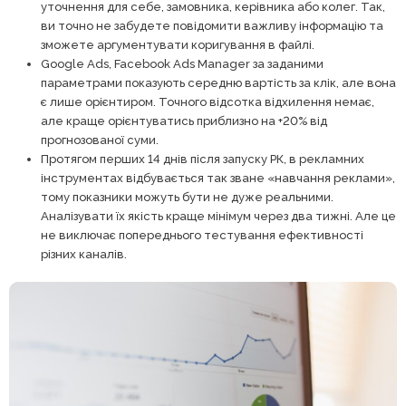
уточнення для себе, замовника, керівника або колег. Так,
ви точно не забудете повідомити важливу інформацію та
зможете аргументувати коригування в файлі.
Google Ads, Facebook Ads Manager за заданими
параметрами показують середню вартість за клік, але вона
є лише орієнтиром. Точного відсотка відхилення немає,
але краще орієнтуватись приблизно на +20% від
прогнозованої суми.
Протягом перших 14 днів після запуску РК, в рекламних
інструментах відбувається так зване «навчання реклами»,
тому показники можуть бути не дуже реальними.
Аналізувати їх якість краще мінімум через два тижні. Але це
не виключає попереднього тестування ефективності
різних каналів.