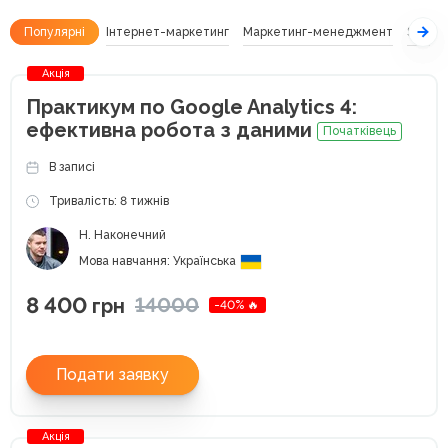
Популярні
Інтернет-маркетинг
Маркетинг-менеджмент
SEO
Акція
Практикум по Google Analytics 4:
ефективна робота з даними
Початківець
В записі
Тривалість: 8 тижнів
Н. Наконечний
Мова навчання: Українська
8 400
14000
грн
-40% 🔥
Подати заявку
Акція