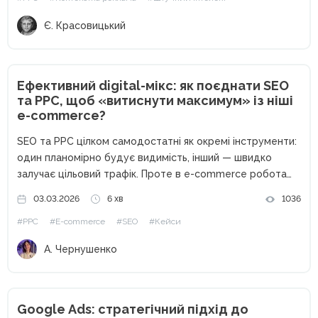
Є. Красовицький
Ефективний digital-мікс: як поєднати SEO
та PPC, щоб «витиснути максимум» із ніші
e-commerce?
SEO та PPC цілком самодостатні як окремі інструменти:
один планомірно будує видимість, інший — швидко
залучає цільовий трафік. Проте в e-commerce робота
цих каналів як ізольованих одиниць часто обмежує
03.03.2026
6 хв
1036
загальний результат. На прикладі кейсу Webpromo та
#PPC
#E-commerce
#SEO
#Кейси
Samsung Experience Store розберемо,...
А. Чернушенко
Google Ads: стратегічний підхід до