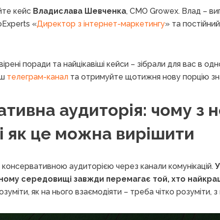
йте кейс
Владислава Шевченка
, CMO Growex. Влад – ви
Experts «
Директор з інтернет-маркетингу
» та постійний
ірені поради та найцікавіші кейси – зібрали для вас в одн
аш
телеграм-канал
та отримуйте щотижня нову порцію зн
тивна аудиторія: чому з 
і як це можна вирішити
 консервативною аудиторією через канали комунікацій.
У
ому середовищі завжди перемагає той, хто найкра
зуміти, як на нього взаємодіяти – треба чітко розуміти, з