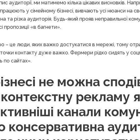
ис аудиторії, ми матимемо кілька цікавих висновків. Напр
рацюють у сімейному бізнесі, вивчають усі нюанси на св
 та різка аудиторія. Будь-який прояв неправильної комуні
і пропозиції «в багнети».
о – це люди, яких важко достукатися в мережі, тому отр
 точки контакту дуже важко. Фермери рідко сидять у соц
ь по сайтах».
ізнесі не можна спод
 контекстну рекламу 
тивніші канали комун
о консервативна ауди