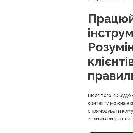
Працюй
інструм
Розумін
клієнті
правиль
Після того, як буде
контакту можна взає
спрямовувати комун
великих витрат на 