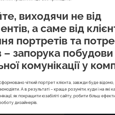
те, виходячи не від
ентів, а саме від клієн
ня портретів та потр
в – запорука побудови
ної комунікації у комп
 сформовано чіткий портрет клієнта, завжди буде відомо, 
модіяти. А в результаті – краще розуміти, куди і на які к
ікації, як покращити юзабіліті сайту, робити більш ефект
роботу дизайнерів.