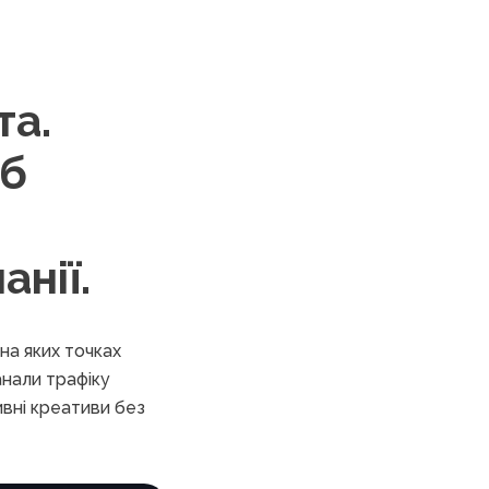
та.
еб
анії.
на яких точках
анали трафіку
ивні креативи без