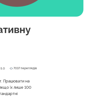
ативну
7037 переглядів
5.0
іт. Працювати на
якщо їх лише 100
стандартні