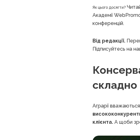
Чита
Як цього досягти?
Академії WebPromo
конференцій.
Від редакції.
Перев
Підписуйтесь на н
Консерва
складно 
Аграрії вважаються
висококонкурентн
клієнта.
А щоби зро