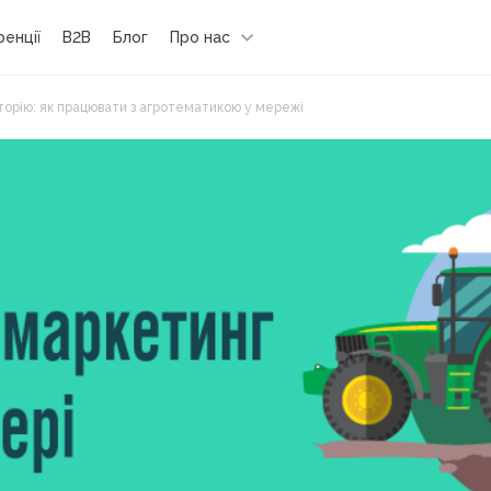
енції
B2B
Блог
Про нас
торію: як працювати з агротематикою у мережі