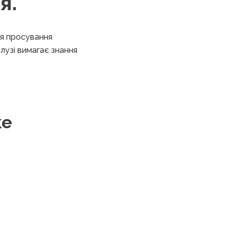
я.
ля просування
алузі вимагає знання
ке