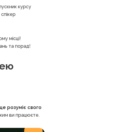
пускник курсу
 спікер
ому місці!
ань та порад!
нею
ще розуміє свого
 ким ви працюєте.