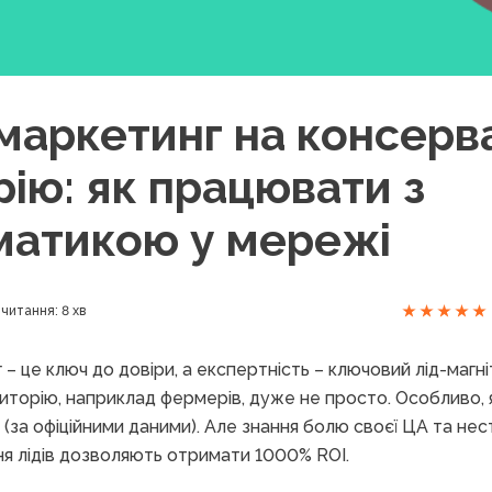
-маркетинг на консерв
ію: як працювати з
матикою у мережі
читання: 8 хв
– це ключ до довіри, а експертність – ключовий лід-магн
торію, наприклад фермерів, дуже не просто. Особливо, 
у (за офіційними даними). Але знання болю своєї ЦА та не
я лідів дозволяють отримати 1000% ROI.