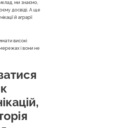
иклад, ми знаємо,
оєму досвіді. А ще
кації й аграрії
имати високі
мережах і вони не
іватися
як
ікацій,
торія