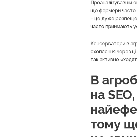
Проаналізувавши оп
що фермери часто п
– це дуже розпещена
часто приймають ус
Консерватори в агр
охоплення через ці
так активно «ходят
В агроб
на SЕО,
найефек
тому щ