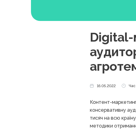
Digital
аудитор
агроте
16.05.2022
Час 
Контент-маркетинг 
консервативну ауди
тисяч на всю країн
методики отриманн