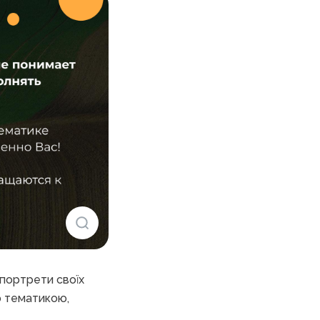
портрети своїх
ою тематикою,