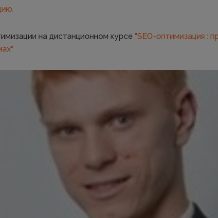
цию.
имизации на дистанционном курсе
"SEO-оптимизация : 
мах"