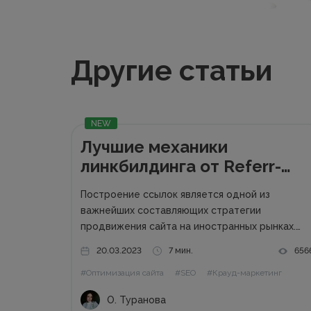
Другие статьи
NEW
Лучшие механики
линкбилдинга от Referr-
service.com
Построение ссылок является одной из
важнейших составляющих стратегии
продвижения сайта на иностранных рынках.
Большинство проектов требует привлечения
20.03.2023
7 мин.
656
линкбилдинга для повышения узнаваемости
#Оптимизация сайта
#SEO
#Крауд-маркетинг
бренда и попадания на первые позиции выдач
Google по ключевым запросам. Обратные
О. Туранова
ссылки являются одним из факторов