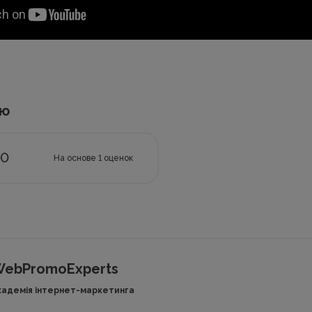
ью
.0
На основе
1
оценок
ebPromoExperts
кадемія інтернет-маркетинга