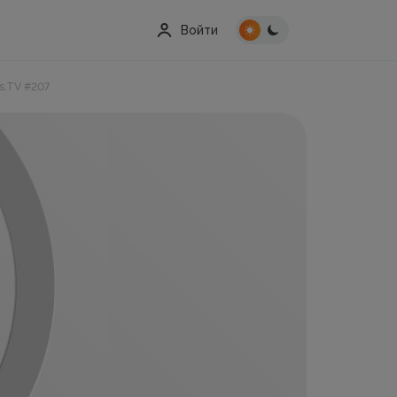
Войти
s.TV #207