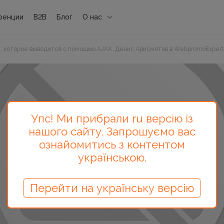
ренции
B2B
Блог
О нас
 которое выводится с помощью AJAX. Денис Арисмятов в WebpromoExpert
Упс! Ми прибрали ru версію із
нашого сайту. Запрошуємо вас
ознайомитись з контентом
українською.
Перейти на українську версію