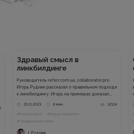
Здравый смысл в
линкбилдинге
Руководитель referr.com.ua, collaborator.pro
Игорь Рудник рассказал о правильном подходе
к линкбилдингу. Игорь на примерах доказал,
что в 99 % случаях PBN не нужны. Основные
29.11.2023
8 мин.
32124
методы линкбилдинга Сайты можно
6
#Линкбилдинг
#Крауд-маркетинг
продвигать множеством способов, среди
и
которых есть и PBN. При этом PBN
#Продвижение сайта
разделяются...
І. Рудник