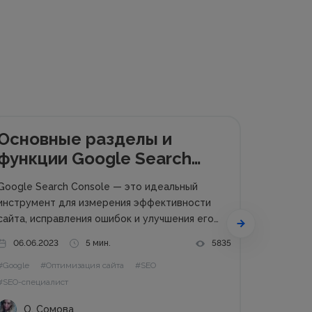
Основные разделы и
функции Google Search
Console: все, что вам нужно
Google Search Console — это идеальный
знать
инструмент для измерения эффективности
сайта, исправления ошибок и улучшения его
состояния. Сервис нужен для того, чтобы
06.06.2023
5 мин.
5835
понять, как Google видит сайт, как поисковые
#Google
#Оптимизация сайта
#SEO
роботы индексируют отдельные страницы, а
также как решить все вопросы, связанные с
#SEO-специалист
продвижением...
О. Сомова