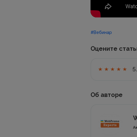
#Вебинар
Оцените стат
5
Об авторе
W
А