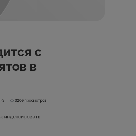
ится с
ятов в
3209 просмотров
5.0
ак индексировать