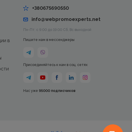
+380675690550
info@webpromoexperts.net
Пн-Пт: с 9:00 до 19:00 Cб, Вс выходной
ции в
Пишите нам в мессенджеры
ы
Присоединяйтесь к нам в соц. сетях
ости
Нас уже
95000 подписчиков