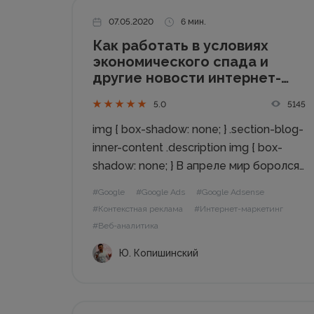
07.05.2020
6 мин.
Как работать в условиях
экономического спада и
другие новости интернет-
маркетинга
5145
5.0
img { box-shadow: none; } .section-blog-
inner-content .description img { box-
shadow: none; } В апреле мир боролся
с пиком заболеваний на коронавирус.
#Google
#Google Ads
#Google Adsense
Google и другие компании
#Контекстная реклама
#Интернет-маркетинг
продолжили поддерживать
#Веб-аналитика
владельцев сайтов антикризисными
Ю. Копишинский
предложениями. Специалисты
агентства Webpromo в апреле в
режиме самоизоляции следили...