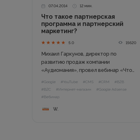
07.04.2014
12 мин.
Что такое партнерская
программа и партнерский
маркетинг?
15620
5.0
Михаил Гаркунов, директор по
развитию продаж компании
«Аудиомания», провел вебинар «Что
такое партнерская программа и
#Google
#YouTube
#CMS
#CRM
#B2B
партнерский маркетинг?».
#B2C
#Интернет-магазин
#Google Adsense
Рассмотрели: ✔ Что такое
#Вебинар
партнерская программа. ✔ Основные
W.
мифы о партнерском интернет-
маркетинге. ✔ Когда и кому следует
запускать партнерскую программу. ✔
Планирование партнерской...