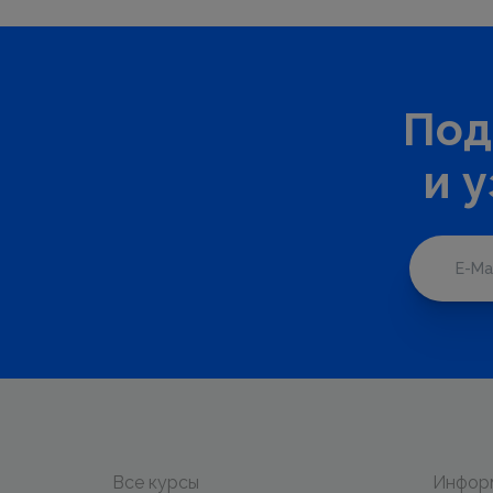
Под
и 
Все курсы
Инфор