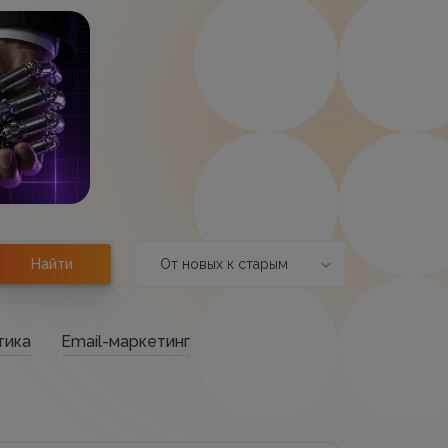
От новых к старым
Найти
тика
Email-маркетинг