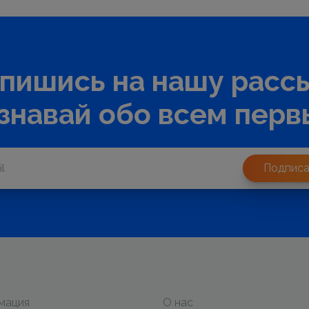
пишись на нашу расс
узнавай обо всем перв
Подписа
мация
О нас