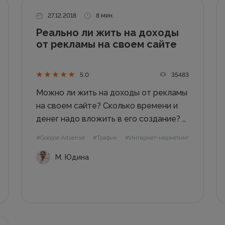
27.12.2018
8 мин.
Реально ли жить на доходы
от рекламы на своем сайте
35483
5.0
Можно ли жить на доходы от рекламы
на своем сайте? Сколько времени и
денег надо вложить в его создание? С
чего начать? Как быстро проект
#Google Adsense
#Трафик
#Интернет-маркетинг
начнет приносить прибыль? В
М. Юдина
материале – реальные цифры,
подробности и нюансы. Как устроен
бизнес на...