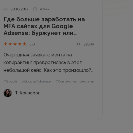
30.10.2017
4 мин.
Где больше заработать на
MFA сайтах для Google
Adsense: буржунет или
отечественный рынок
32334
5.0
Очередная заявка клиента на
копирайтинг превратилась в этот
небольшой кейс. Как это произошло?
Наш заказчик – веб-мастер, – прислал
#Google
#Google Adsense
#Контекстная реклама
нам на просчёт ТЗ для его будущего
Т. Криворог
ресурса. Суть задачи следующая:
клиент хочет создать MFA сайт,
наполнить его текстовым контентом
и...