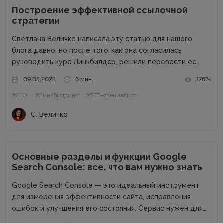
Построение эффективной ссылочной
стратегии
Светлана Величко написала эту статью для нашего
блога давно, но после того, как она согласилась
руководить курс Линкбилдер, решили перевести ее
статью на украинский. Мы так сделали, чтобы вы поняли
09.05.2023
6 мин.
17674
о чем будет идти речь на ее курсе: как правильно...
#SEO
#Линкбилдинг
#SEO-специалист
С. Величко
Основные разделы и функции Google
Search Console: все, что вам нужно знать
Google Search Console — это идеальный инструмент
для измерения эффективности сайта, исправления
ошибок и улучшения его состояния. Сервис нужен для
того, чтобы понять, как Google видит сайт, как