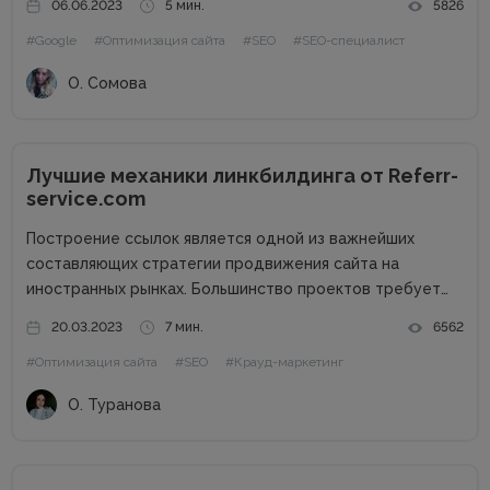
06.06.2023
5 мин.
5826
поисковые роботы индексируют отдельные страницы, а
#Google
#Оптимизация сайта
#SEO
#SEO-специалист
также как решить все вопросы, связанные с
продвижением...
О. Сомова
Лучшие механики линкбилдинга от Referr-
service.com
Построение ссылок является одной из важнейших
составляющих стратегии продвижения сайта на
иностранных рынках. Большинство проектов требует
привлечения линкбилдинга для повышения
20.03.2023
7 мин.
6562
узнаваемости бренда и попадания на первые позиции
#Оптимизация сайта
#SEO
#Крауд-маркетинг
выдачи Google по ключевым запросам. Обратные
ссылки являются одним из факторов ранжирования,
О. Туранова
которые...