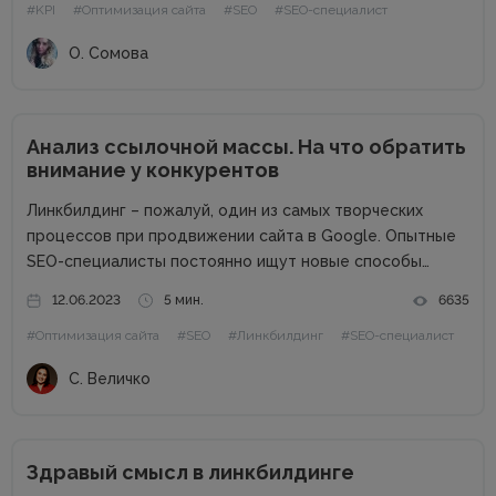
#KPI
#Оптимизация сайта
#SEO
#SEO-специалист
определяют заказчик и исполнитель услуг, позволяет
наладить рабочий процесс, отслеживать данные...
О. Сомова
Анализ ссылочной массы. На что обратить
внимание у конкурентов
Линкбилдинг – пожалуй, один из самых творческих
процессов при продвижении сайта в Google. Опытные
SEO-специалисты постоянно ищут новые способы
нахождения и построения правильных ссылок, которые
12.06.2023
5 мин.
6635
будут стоить недорого, при этом подталкивать нужные
#Оптимизация сайта
#SEO
#Линкбилдинг
#SEO-специалист
страницы по ключевым запросам. В этой статье мы...
С. Величко
Здравый смысл в линкбилдинге