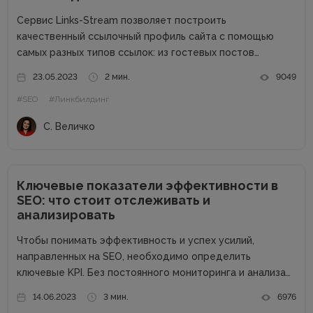
Сервис Links-Stream позволяет построить
качественный ссылочный профиль сайта с помощью
самых разных типов ссылок: из гостевых постов
(аутрич), крауд, сабмитов, PBN. Познакомимся с сайтом
23.05.2023
2 мин.
9049
более подробно и узнаем его сильные стороны.
#SEO
#Линкбилдинг
Основные преимущества: Гарантия на проставленные
ссылки Своя биржа ссылок на...
С. Величко
Ключевые показатели эффективности в
SEO: что стоит отслеживать и
анализировать
Чтобы понимать эффективность и успех усилий,
направленных на SEO, необходимо определить
ключевые KPI. Без постоянного мониторинга и анализа
показателей эффективности поисковика невозможно
14.06.2023
3 мин.
6976
оценить прогресс работы. KPI в SEO, которые