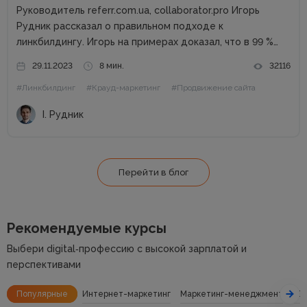
Руководитель referr.com.ua, collaborator.pro Игорь
Рудник рассказал о правильном подходе к
линкбилдингу. Игорь на примерах доказал, что в 99 %
случаях PBN не нужны. Основные методы линкбилдинга
29.11.2023
8 мин.
32116
Сайты можно продвигать множеством способов, среди
#Линкбилдинг
#Крауд-маркетинг
#Продвижение сайта
которых есть и PBN. При этом PBN разделяются...
І. Рудник
Перейти в блог
Рекомендуемые курсы
Выбери digital‑профессию с высокой зарплатой и
перспективами
Популярные
Интернет-маркетинг
Маркетинг-менеджмент
SE