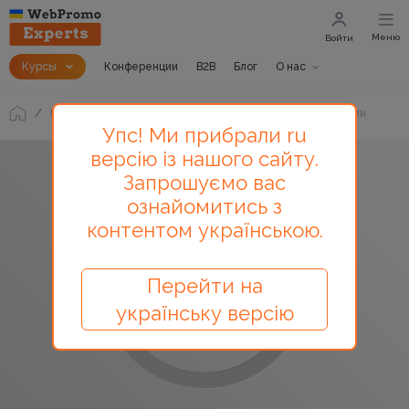
Меню
Войти
Курсы
Конференции
B2B
Блог
О нас
Блог
"WebPromoExperts SEODay" Запись и презентации
Упс! Ми прибрали ru
версію із нашого сайту.
Запрошуємо вас
ознайомитись з
контентом українською.
Перейти на
українську версію