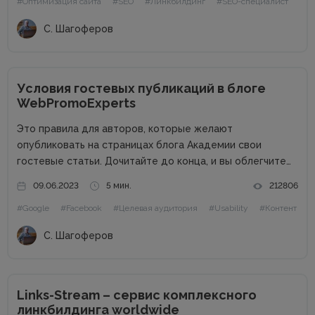
#Оптимизация сайта
#SEO
#Линкбилдинг
#SEO-специалист
поради та...
С. Шагоферов
Условия гостевых публикаций в блоге
WebPromoExperts
Это правила для авторов, которые желают
опубликовать на страницах блога Академии свои
гостевые статьи. Дочитайте до конца, и вы облегчите
жизнь себе и редактору. Сайт в цифрах Сайт академии
09.06.2023
5 мин.
212806
интернет-маркетинга WebPromoExperts в цифрах: 37
#Google
#Facebook
#Целевая аудитория
#Usability
#Контент
000 уникальных посетителей, 90 000 подписчиков...
С. Шагоферов
Links-Stream – сервис комплексного
линкбилдинга worldwide