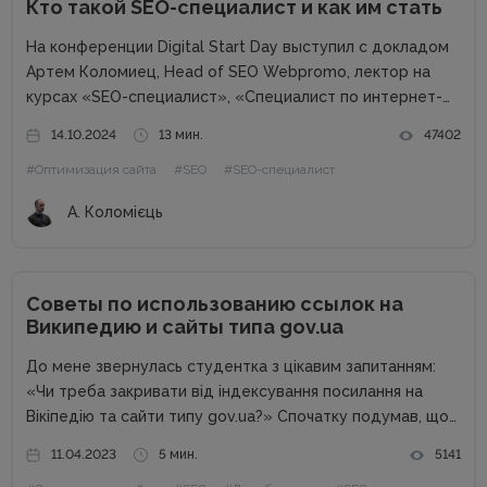
Кто такой SEO-специалист и как им стать
На конференции Digital Start Day выступил с докладом
Артем Коломиец, Head of SEO Webpromo, лектор на
курсах «SEO-специалист», «Специалист по интернет-
маркетингу». Артем рассказал, чем занимается SEO-
14.10.2024
13 мин.
47402
специалист, что должен знать и уметь, насколько
#Оптимизация сайта
#SEO
#SEO-специалист
актуальна профессия и как им стать. Что такое...
А. Коломієць
Советы по использованию ссылок на
Википедию и сайты типа gov.ua
До мене звернулась студентка з цікавим запитанням:
«Чи треба закривати від індексування посилання на
Вікіпедію та сайти типу gov.ua?» Спочатку подумав, що
буде чергова колонка від спеціаліста, а потім зрозумів,
11.04.2023
5 мин.
5141
що це тема окремої статті. Від редакції. Перевірені