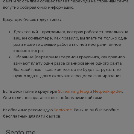
сайт и по ссылкам осуществляет переходы на страницы сайта,
попутно собирая о них информацию.
Краулеры бывают двух типов:
Десктопный – программка, которая работает локально на
вашем компьютере. Как правило, вы платите только один
раз и можете дальше работать с ней неограниченное
количество раз.
Облачные (серверные) сервисы краулинга, как правило,
взимают плату один раз за сканирование одного сайта.
Большой плюс – ваш компьютер не будет загружен, не
нужно ждать долго окончания процесса сканирования.
Есть десктопные краулеры
Screaming Frog
и
Netpeak spider
.
Они отлично справляются с небольшими сайтами.
Из облачных рекомендую
Seoto.me
. Раньше он был вообще
бесплатным для пяти сайтов.