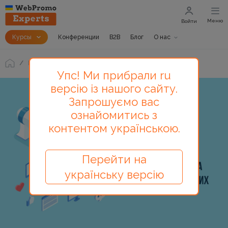
Меню
Войти
Курсы
Конференции
B2B
Блог
О нас
Блог
SEO-аудит сайта для начинающих
Упс! Ми прибрали ru
версію із нашого сайту.
Запрошуємо вас
ознайомитись з
контентом українською.
Перейти на
українську версію