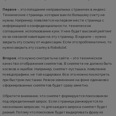
Первое
– это попадание неправильных страничек в индекс.
Технические страницы, которые вам по большому счету не
нужны. Например, появляется на первом месте страница с
информацией о конфиденциальности, техническое
соглашение, использование куки. У нее будет высокий рейтинг
из-за сквозной навигации на эту страницу. В идеале – нужно
закрыть эту ссылку от индексации. Если это проблематично, то
нужно закрыть эту ссылку в Robots.txt.
Второе
, что нужно смотреть на сайте – это техническое
качество отображения сниппетов. В сниппете не должно быть
косяков и ошибок. Например, сниппет-пустышка, появление
псевдографики, не той кодировки. Все это можно посмотреть
при быстром листании. Резкое изменение на фоне одинаково
сформированных сниппетов будет сразу заметно.
Обратите внимание, что сниппет формируется поисковиком
под определенный запрос. Если страница ранжируется по
нескольким запросам, то для каждого запроса сниппет будет
разный. Потому что поисковик будет выдергивать фразу из