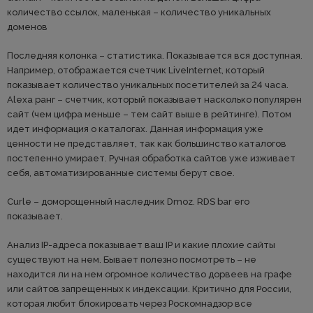
количество ссылок, маленькая – количество уникальных
доменов
Последняя колонка – статистика. Показывается вся доступная.
Например, отображается счетчик LiveInternet, который
показывает количество уникальных посетителей за 24 часа.
Alexa ранг – счетчик, который показывает насколько популярен
сайт (чем цифра меньше – тем сайт выше в рейтинге). Потом
идет информация о каталогах. Данная информация уже
ценности не представляет, так как большинство каталогов
постепенно умирает. Ручная обработка сайтов уже изживает
себя, автоматизированные системы берут свое.
Curle – доморощенный наследник Dmoz. RDS bar его
показывает.
Анализ IP-адреса показывает ваш IP и какие плохие сайты
существуют на нем. Бывает полезно посмотреть – не
находится ли на нем огромное количество дорвеев на графе
или сайтов запрещенных к индексации. Критично для России,
которая любит блокировать через Роскомнадзор все