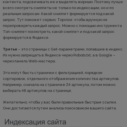
контента, подсвечивать ее и выделять жирным. Поэтому лучше
всего смотреть сниппеты не только по индексации, но и по
реальным запросам. Какой сниппет формируется под какой
запрос. Тут поможет сервис Topvisor, чтобы вручную не
перепроверять каждый запрос. Можно с помощью инструмента
Топ-сниппет посмотреть, какой сниппет и под какой запрос
формируется в Яндексе.
Третье
– это страницы с Get-параметрами, попавшие в индекс.
Их нужно запрещать в Яндексе через Robots.txt, а в Google –
через панель Web-мастера.
Это могут бысть странички с фильтрацией, порядком
сортировок, отдельного отображения количества артикулов.
Например, сначала на страничке 24 артикула, потом можно
выбирать 48 артикулов на странице.
Желательно, чтобы у вас были правильные быстрые ссылки.
Они достигаются путем анализа поисковиком вашего сайта.