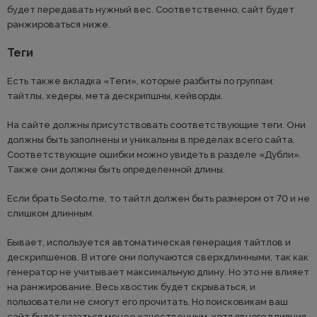
будет передавать нужный вес. Соответственно, сайт будет
ранжироваться ниже.
Теги
Есть также вкладка «Теги», которые разбиты по группам:
тайтлы, хедеры, мета дескрипшны, кейворды.
На сайте должны присутствовать соответствующие теги. Они
должны быть заполнены и уникальны в пределах всего сайта.
Соответствующие ошибки можно увидеть в разделе «Дубли».
Также они должны быть определенной длины.
Если брать Seoto.me, то тайтл должен быть размером от 70 и не
слишком длинным.
Бывает, используется автоматическая генерация тайтлов и
дескрипшенов. В итоге они получаются сверхдлинными, так как
генератор не учитывает максимальную длину. Но это не влияет
на ранжирование. Весь хвостик будет скрываться, и
пользователи не смогут его прочитать. Но поисковикам ваш
сайт будет казаться менее качественным, хотя явного влияния