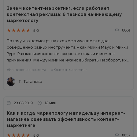
Зачем контент-маркетинг, если работает
контекстная реклама: 6 тезисов начинающему
маркетологу
6061
5.0
Потому что несмотря на схожее звучание это два
совершенно разных инструмента – как Микки Маус и Микки
Рурк. Разные возможности, скорость отдачи и момент
применения. Между ними не нужно выбирать. Наоборот, их
сочетание способно повысить общую эффективность
#Контекстная реклама
#Контент-маркетинг
маркетинга. В этой...
Т. Таганова
23.08.2019
12 мин.
Как и когда маркетологу и владельцу интернет-
магазина оценивать эффективность контент-
маркетинга
8657
5.0