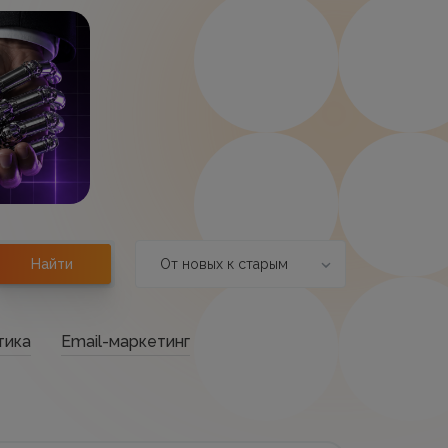
От новых к старым
Найти
тика
Email-маркетинг