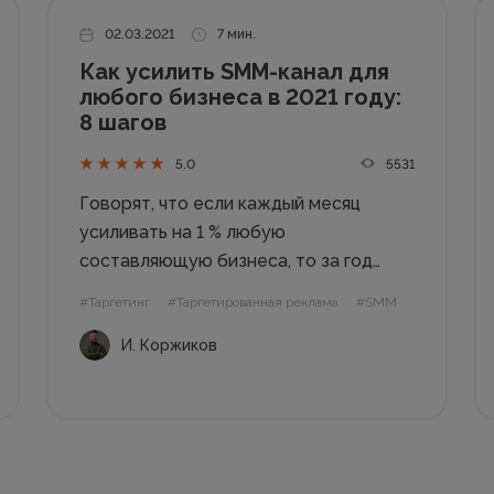
02.03.2021
7 мин.
Как усилить SMM-канал для
любого бизнеса в 2021 году:
8 шагов
5531
5.0
Говорят, что если каждый месяц
усиливать на 1 % любую
составляющую бизнеса, то за год
чистый доход компании вырастет на
#Таргетинг
#Таргетированная реклама
#SMM
50 %. Агентство омниканального
И. Коржиков
маркетинга ADINDEX решило
поделиться с владельцами бизнеса,
директорами и SMM-специалистами
«дорожной картой». Рассказываем,
как и какие...