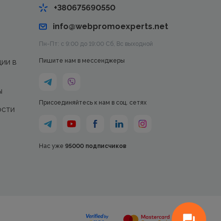
+380675690550
info@webpromoexperts.net
Пн-Пт: с 9:00 до 19:00 Cб, Вс выходной
ции в
Пишите нам в мессенджеры
ы
Присоединяйтесь к нам в соц. сетях
ости
Нас уже
95000 подписчиков