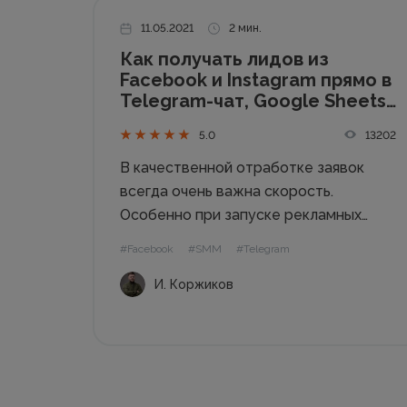
11.05.2021
2 мин.
Как получать лидов из
Facebook и Instagram прямо в
Telegram-чат, Google Sheets
или автоматически
13202
5.0
загружать их в CRM
В качественной отработке заявок
всегда очень важна скорость.
Особенно при запуске рекламных
кампаний для клиентов с целью
#Facebook
#SMM
#Telegram
«Лидогенерация» (получение лидов
И. Коржиков
непосредственно из лид-форм внутри
Facebook и Instagram). Не каждый
бизнес может выделить отдельного
менеджера, который будет
постоянно обновлять страницу
Facebook...