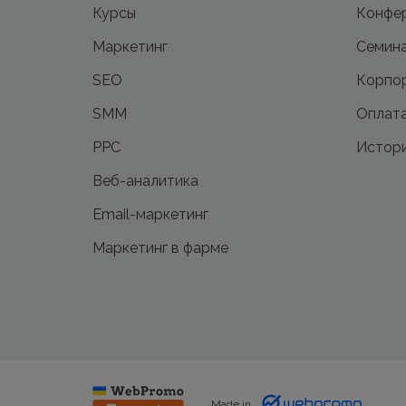
Курсы
Конфе
Маркетинг
Семин
SEO
Корпор
SMM
Оплата
PPC
Истори
Веб-аналитика
Email-маркетинг
Маркетинг в фарме
Made in