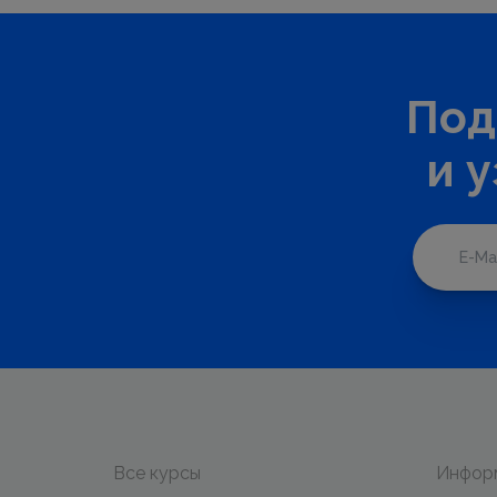
Под
и 
Все курсы
Инфор