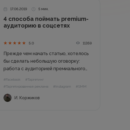
17.06.2019
5 мин.
4 способа поймать premium-
аудиторию в соцсетях
11359
5.0
Прежде чем начать статью, хотелось
бы сделать небольшую оговорку:
работа с аудиторией премиального
сегмента (той, которая покупает
#Facebook
#Таргетинг
дорогие товары) – несложное дело.
#Таргетированная реклама
#Instagram
#SMM
Если вы хотите успешно продавать
И. Коржиков
продукты с высоким чеком и
побуждать аудиторию совершать
транзакции online, не уходя с...