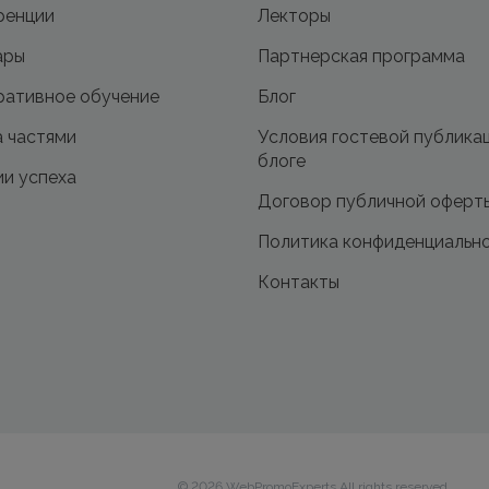
ренции
Лекторы
ары
Партнерская программа
ативное обучение
Блог
 частями
Условия гостевой публика
блоге
и успеха
Договор публичной оферт
Политика конфиденциальн
Контакты
© 2026 WebPromoExperts All rights reserved