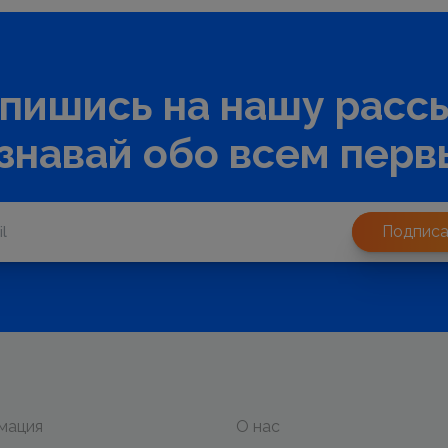
пишись на нашу расс
узнавай обо всем перв
Подписа
мация
О нас