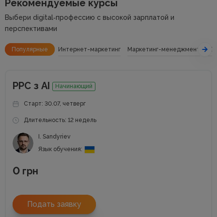
Рекомендуемые курсы
Выбери digital‑профессию с высокой зарплатой и
перспективами
Популярные
Интернет-маркетинг
Маркетинг-менеджмент
SE
РРС з АІ
Начинающий
Старт: 30.07, четверг
Длительность: 12 недель
I. Sandyriev
Язык обучения:
0
грн
Подать заявку