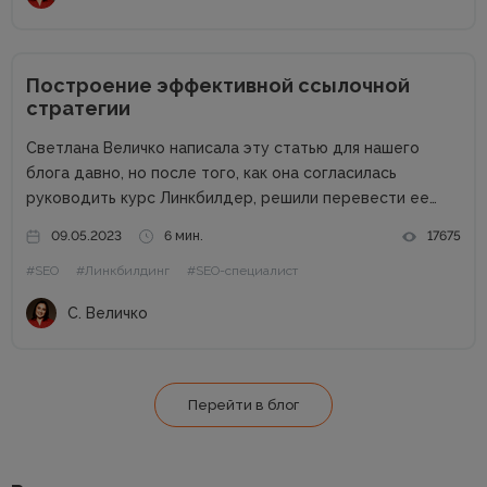
Построение эффективной ссылочной
стратегии
Светлана Величко написала эту статью для нашего
блога давно, но после того, как она согласилась
руководить курс Линкбилдер, решили перевести ее
статью на украинский. Мы так сделали, чтобы вы поняли
09.05.2023
6 мин.
17675
о чем будет идти речь на ее курсе: как правильно...
#SEO
#Линкбилдинг
#SEO-специалист
С. Величко
Перейти в блог