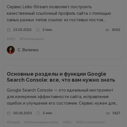
Сервис Links-Stream позволяет построить
качественный ссылочный профиль сайта с помощью
самых разных типов ссылок: из гостевых постов
(аутрич), крауд, сабмитов, PBN. Познакомимся с сайтом
23.05.2023
2 мин.
9053
более подробно и узнаем его сильные стороны.
#SEO
#Линкбилдинг
Основные преимущества: Гарантия на проставленные
ссылки Своя биржа ссылок на...
С. Величко
Основные разделы и функции Google
Search Console: все, что вам нужно знать
Google Search Console — это идеальный инструмент
для измерения эффективности сайта, исправления
ошибок и улучшения его состояния. Сервис нужен для
того, чтобы понять, как Google видит сайт, как
06.06.2023
5 мин.
5827
поисковые роботы индексируют отдельные страницы, а
#Google
#Оптимизация сайта
#SEO
#SEO-специалист
также как решить все вопросы, связанные с