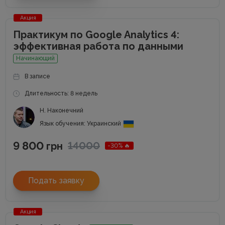
Акция
Практикум по Google Analytics 4:
эффективная работа по данными
Начинающий
В записе
Длительность: 8 недель
Н. Наконечний
Язык обучения: Украинский
9 800
14000
грн
-30% 🔥
Подать заявку
Акция