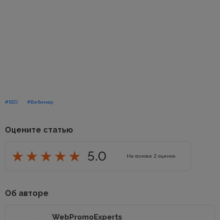
#SEO
#Вебинар
Оцените статью
5.0
На основе
2
оценок
Об авторе
WebPromoExperts