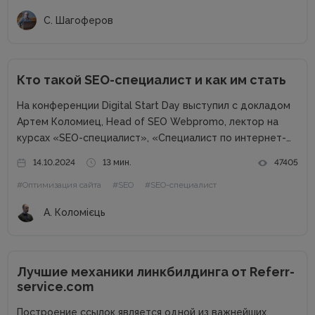
С. Шагоферов
Кто такой SEO-специалист и как им стать
На конференции Digital Start Day выступил с докладом
Артем Коломиец, Head of SEO Webpromo, лектор на
курсах «SEO-специалист», «Специалист по интернет-
маркетингу». Артем рассказал, чем занимается SEO-
14.10.2024
13 мин.
47405
специалист, что должен знать и уметь, насколько
#Оптимизация сайта
#SEO
#SEO-специалист
актуальна профессия и как им стать. Что такое...
А. Коломієць
Лучшие механики линкбилдинга от Referr-
service.com
Построение ссылок является одной из важнейших