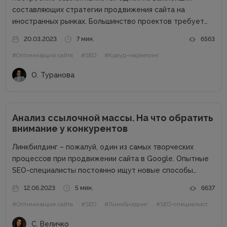
составляющих стратегии продвижения сайта на
иностранных рынках. Большинство проектов требует
привлечения линкбилдинга для повышения
20.03.2023
7 мин.
6563
узнаваемости бренда и попадания на первые позиции
#Оптимизация сайта
#SEO
#Крауд-маркетинг
выдачи Google по ключевым запросам. Обратные
ссылки являются одним из факторов ранжирования,
О. Туранова
которые...
Анализ ссылочной массы. На что обратить
внимание у конкурентов
Линкбилдинг – пожалуй, один из самых творческих
процессов при продвижении сайта в Google. Опытные
SEO-специалисты постоянно ищут новые способы
нахождения и построения правильных ссылок, которые
12.06.2023
5 мин.
6637
будут стоить недорого, при этом подталкивать нужные
#Оптимизация сайта
#SEO
#Линкбилдинг
#SEO-специалист
страницы по ключевым запросам. В этой статье мы...
С. Величко