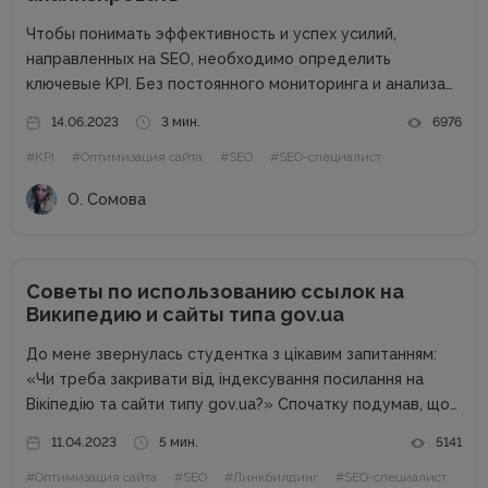
Чтобы понимать эффективность и успех усилий,
направленных на SEO, необходимо определить
ключевые KPI. Без постоянного мониторинга и анализа
показателей эффективности поисковика невозможно
14.06.2023
3 мин.
6976
оценить прогресс работы. KPI в SEO, которые
#KPI
#Оптимизация сайта
#SEO
#SEO-специалист
определяют заказчик и исполнитель услуг, позволяет
наладить рабочий процесс, отслеживать данные...
О. Сомова
Советы по использованию ссылок на
Википедию и сайты типа gov.ua
До мене звернулась студентка з цікавим запитанням:
«Чи треба закривати від індексування посилання на
Вікіпедію та сайти типу gov.ua?» Спочатку подумав, що
буде чергова колонка від спеціаліста, а потім зрозумів,
11.04.2023
5 мин.
5141
що це тема окремої статті. Від редакції. Перевірені
#Оптимизация сайта
#SEO
#Линкбилдинг
#SEO-специалист
поради та...