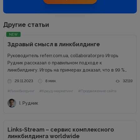
Другие статьи
NEW
Здравый смысл в линкбилдинге
Руководитель referr.com.ua, collaborator.pro Игорь
Рудник рассказал о правильном подходе к
линкбилдингу. Игорь на примерах доказал, что в 99 %
случаях PBN не нужны. Основные методы линкбилдинга
29.11.2023
8 мин.
32119
Сайты можно продвигать множеством способов, среди
#Линкбилдинг
#Крауд-маркетинг
#Продвижение сайта
которых есть и PBN. При этом PBN разделяются...
І. Рудник
Links-Stream – сервис комплексного
линкбилдинга worldwide