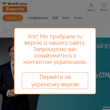
Меню
Войти
Курсы
Конференции
B2B
Блог
О нас
Блог
Как оптимизировать страницу сайта
Упс! Ми прибрали ru
версію із нашого сайту.
Запрошуємо вас
ознайомитись з
контентом українською.
Перейти на
українську версію