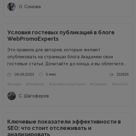
продвижением...
О. Сомова
Условия гостевых публикаций в блоге
WebPromoExperts
Это правила для авторов, которые желают
опубликовать на страницах блога Академии свои
гостевые статьи. Дочитайте до конца, и вы облегчите
жизнь себе и редактору. Сайт в цифрах Сайт академии
09.06.2023
5 мин.
212826
интернет-маркетинга WebPromoExperts в цифрах: 37
#Google
#Facebook
#Целевая аудитория
#Usability
#Контент
000 уникальных посетителей, 90 000 подписчиков...
С. Шагоферов
Ключевые показатели эффективности в
SEO: что стоит отслеживать и
анализировать