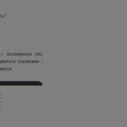
ть?
 — всемирное зло.
двигать ссылками –
масса.