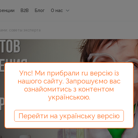
ренции
B2B
Блог
О нас
ами: советы эксперта
Упс! Ми прибрали ru версію із
нашого сайту. Запрошуємо вас
ознайомитись з контентом
українською.
Перейти на українську версію