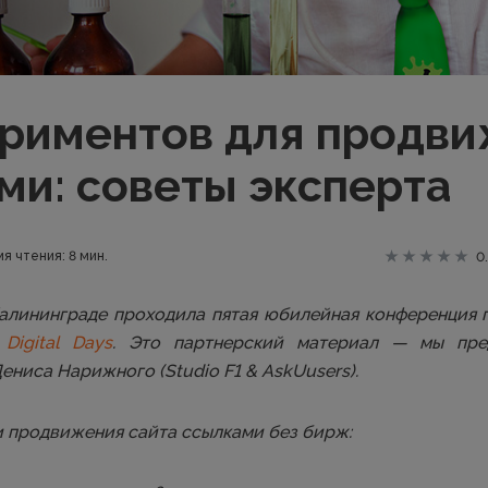
ериментов для продв
ми: советы эксперта
я чтения: 8 мин.
0
 Калининграде проходила пятая юбилейная конференция 
 Digital Days
. Это партнерский материал — мы пре
ниса Нарижного (Studio F1 & AskUusers).
и продвижения сайта ссылками без бирж: