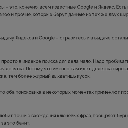
 – это, конечно, всем известные Google и Яндекс. Есть и
, Yahoo и прочие, которые берут данные из тех же двух ш
 выдачу Яндекса и Google – отразитесь и в выдаче остал
просто в индексе поиска для дела мало. Надо пробивать
я десятка. Потому что именно там идет дележка пирога,
ске, тем более жирный выхватишь кусок.
 что оба поисковика в некоторых моментах применяют 
любит точные вхождения ключевых фраз, поощряет бурн
 за это банит.