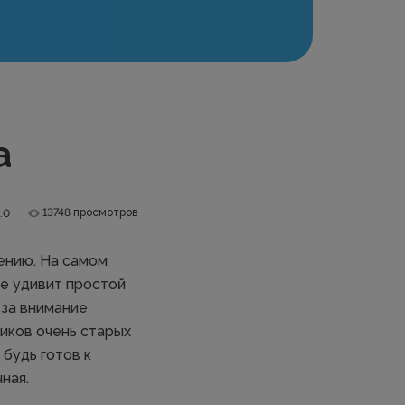
а
13748 просмотров
.0
ению. На самом
не удивит простой
 за внимание
ников очень старых
будь готов к
ная.