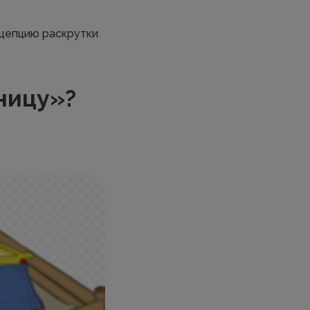
нцепцию раскрутки
ницу»?