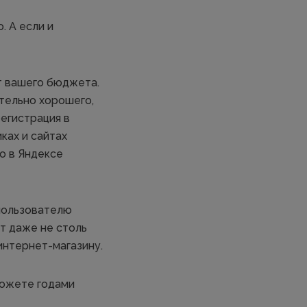
. А если и
т вашего бюджета.
тельно хорошего,
регистрация в
ках и сайтах
то в Яндексе
 пользователю
ут даже не столь
интернет-магазину.
можете годами