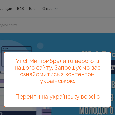
ренции
B2B
Блог
О нас
одого сайта
Упс! Ми прибрали ru версію із
нашого сайту. Запрошуємо вас
ознайомитись з контентом
українською.
Перейти на українську версію