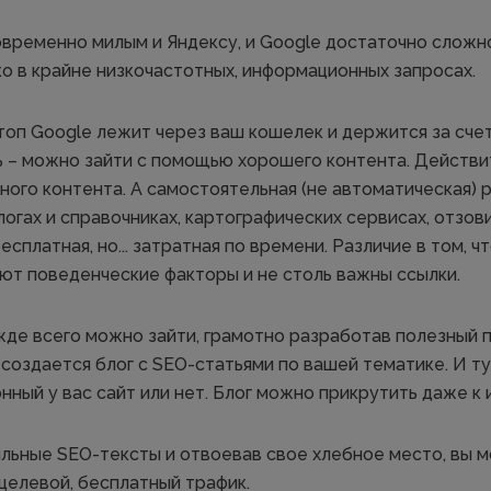
временно милым и Яндексу, и Google достаточно сложно
ко в крайне низкочастотных, информационных запросах.
 топ Google лежит через ваш кошелек и держится за сче
ь – можно зайти с помощью хорошего контента. Действи
ного контента. А самостоятельная (не автоматическая) 
огах и справочниках, картографических сервисах, отзови
сплатная, но... затратная по времени. Различие в том, ч
ют поведенческие факторы и не столь важны ссылки.
жде всего можно зайти, грамотно разработав полезный
 создается блог с SEO-статьями по вашей тематике. И т
ный у вас сайт или нет. Блог можно прикрутить даже к 
ильные SEO-тексты и отвоевав свое хлебное место, вы 
целевой, бесплатный трафик.