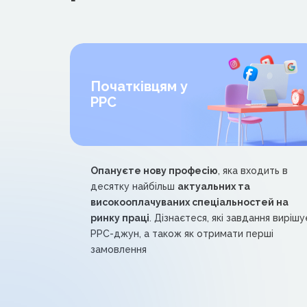
Початківцям у
PPC
Опануєте нову професію
, яка входить в
десятку найбільш
актуальних та
високооплачуваних спеціальностей на
ринку праці
. Дізнаєтеся, які завдання вирішу
РРС-джун, а також як отримати перші
замовлення