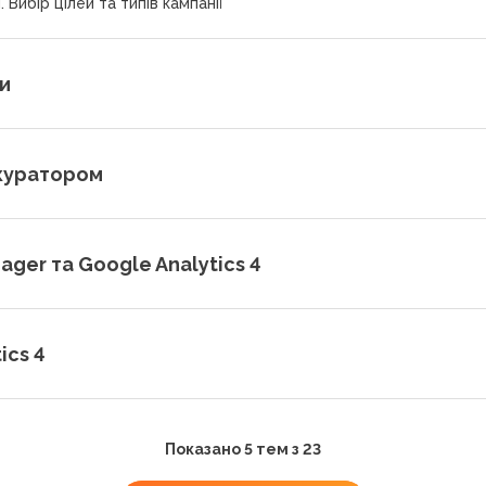
 Вибір цілей та типів кампанії
и
куратором
ger та Google Analytics 4
ics 4
Показано 5 тем з 23