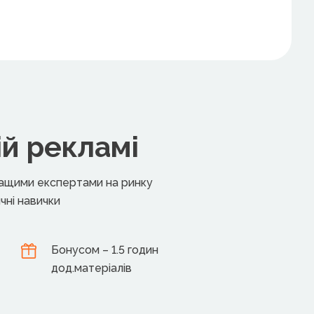
ій рекламі
кращими експертами на ринку
чні навички
Бонусом – 1.5 годин
дод.матеріалів