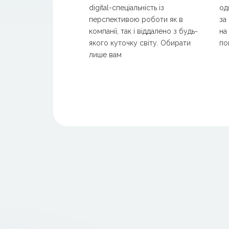
digital-спеціальність із
од
перспективою роботи як в
за
компанії, так і віддалено з будь-
на
якого куточку світу. Обирати
по
лише вам