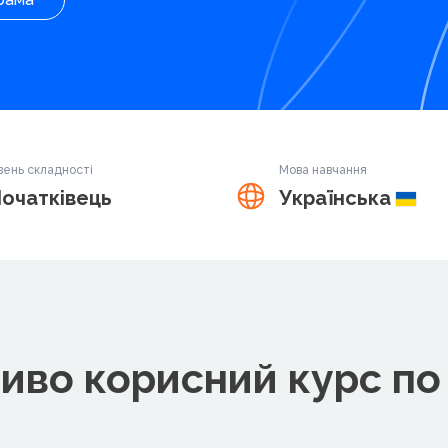
вень складності
Мова навчання
очатківець
Українська
иво корисний курс по