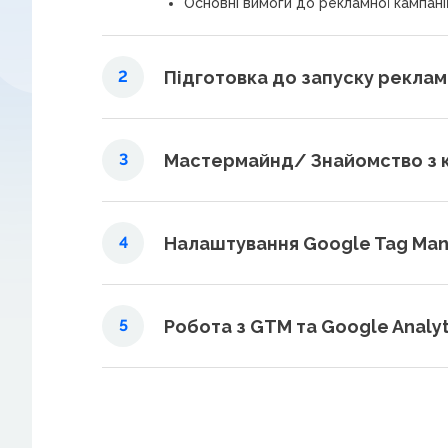
Основні вимоги до рекламної кампанії.
Підготовка до запуску реклам
2
Мастермайнд/ Знайомство з 
3
Налаштування Google Tag Mana
4
Робота з GTM та Google Analyt
5