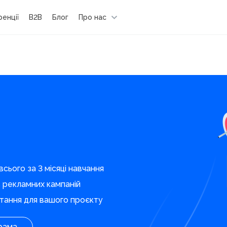
енції
B2B
Блог
Про нас
сього за 3 місяці навчання
в рекламних кампаній
стання для вашого проєкту
рама