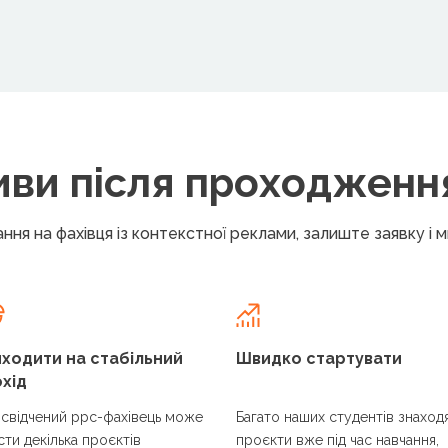
иви після проходженн
ння на фахівця із контекстної реклами, залиште заявку і 
ходити на стабільний
Швидко стартувати
хід
свідчений ppc-фахівець може
Багато наших студентів знаход
сти декілька проєктів
проєкти вже під час навчання,