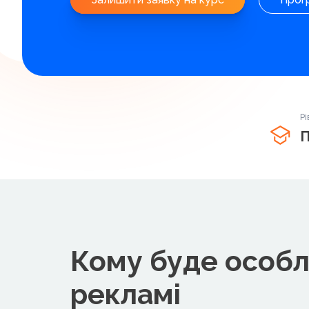
Рі
П
Кому буде особл
рекламі