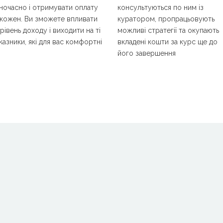
ночасно і отримувати оплату
консультуються по ним із
 кожен. Ви зможете впливати
куратором, пропрацьовують
 рівень доходу і виходити на ті
можливі стратегії та окупають
казники, які для вас комфортні
вкладені кошти за курс ще до
його завершення