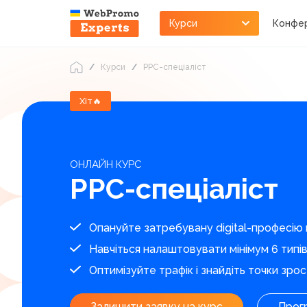
Курси
Конфер
Курси
РРС-спеціаліст
Хіт🔥
ОНЛАЙН КУРС
РРС-спеціаліст
Опануйте затребувану digital-професію в
Навчіться налаштовувати мінімум 6 типі
Оптимізуйте трафік і знайдіть точки зро
Залишити заявку на курс
Прог