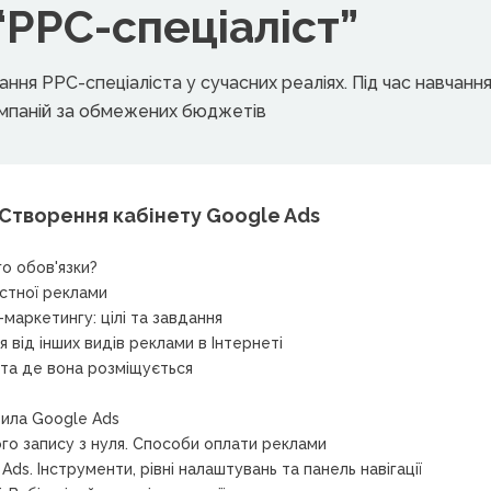
“РРС-спеціаліст”
ння PPC-спеціаліста у сучасних реаліях. Під час навчан
кампаній за обмежених бюджетів
Створення кабінету Google Ads
го обов'язки?
кстної реклами
маркетингу: цілі та завдання
 від інших видів реклами в Інтернеті
 та де вона розміщується
вила Google Ads
го запису з нуля. Способи оплати реклами
ds. Інструменти, рівні налаштувань та панель навігації