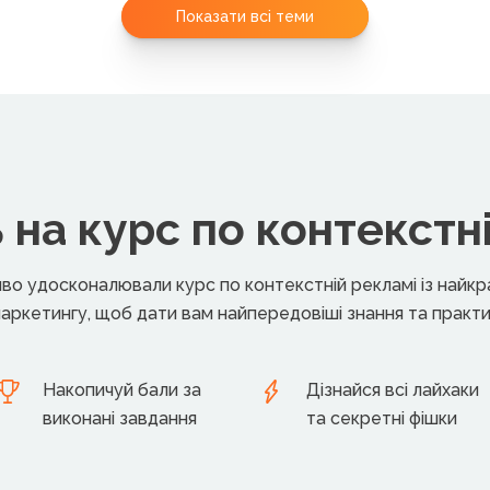
Показати всі теми
на курс по контекстн
иво удосконалювали курс по контекстній рекламі із най
аркетингу, щоб дати вам найпередовіші знання та практи
Накопичуй бали за
Дізнайся всі лайхаки
виконані завдання
та секретні фішки