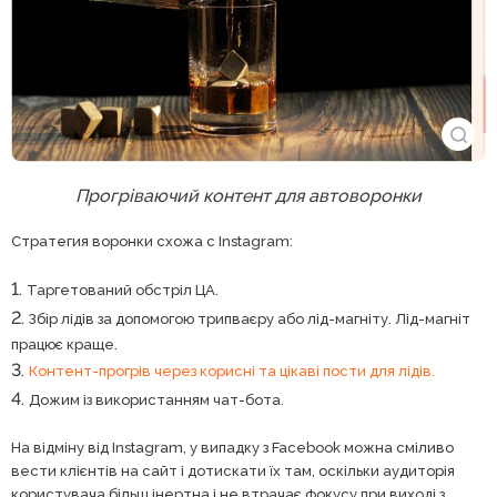
Прогріваючий контент для автоворонки
Стратегия воронки схожа с Instagram:
Таргетований обстріл ЦА.
Збір лідів за допомогою трипваєру або лід-магніту. Лід-магніт
працює краще.
Контент-прогрів через корисні та цікаві пости для лідів.
Дожим із використанням чат-бота.
На відміну від Instagram, у випадку з Facebook можна сміливо
вести клієнтів на сайт і дотискати їх там, оскільки аудиторія
користувача більш інертна і не втрачає фокусу при виході з