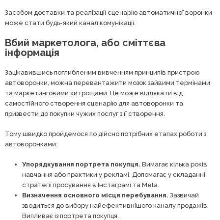
Засобом доставки та реалізації сценарію автоматичної воронки
може стати будь-який канал комунікації.
Вбий маркетолога, або сміттєва
інформація
Зацікавившись поглибленим вивченням принципів пристрою
автоворонки, можна перевантажити мозок зайвими термінами
та маркетинговими хитрощами. Це може відлякати від
самостійного створення сценарію для автоворонки та
призвести до покупки чужих послуг з її створення.
Тому швидко пройдемося по дійсно потрібних етапах роботи з
автоворонками:
Упорядкування портрета покупця.
Вимагає кілька років
навчання або практики у рекламі. Допомагає у складанні
стратегії просування в Інстаграмі та Meta.
Визначення основного місця перебування.
Зазвичай
зводиться до вибору найефективнішого каналу продажів.
Випливає із портрета покупця.