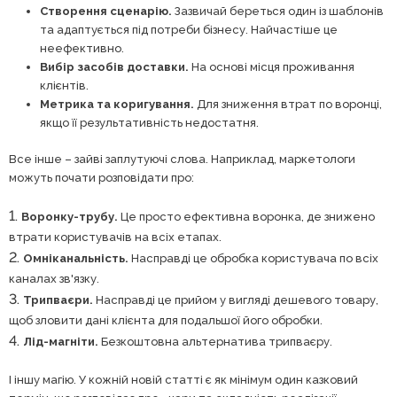
Створення сценарію.
Зазвичай береться один із шаблонів
та адаптується під потреби бізнесу. Найчастіше це
неефективно.
Вибір засобів доставки.
На основі місця проживання
клієнтів.
Метрика та коригування.
Для зниження втрат по воронці,
якщо її результативність недостатня.
Все інше – зайві заплутуючі слова. Наприклад, маркетологи
можуть почати розповідати про:
Воронку-трубу.
Це просто ефективна воронка, де знижено
втрати користувачів на всіх етапах.
Омніканальність.
Насправді це обробка користувача по всіх
каналах зв'язку.
Трипваєри.
Насправді це прийом у вигляді дешевого товару,
щоб зловити дані клієнта для подальшої його обробки.
Лід-магніти.
Безкоштовна альтернатива трипваєру.
І іншу магію. У кожній новій статті є як мінімум один казковий