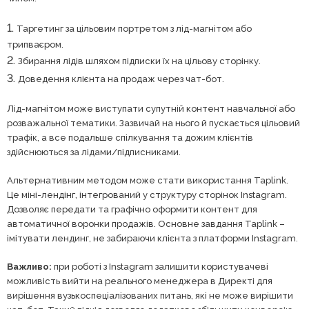
Таргетинг за цільовим портретом з лід-магнітом або
трипваєром.
Збирання лідів шляхом підписки їх на цільову сторінку.
Доведення клієнта на продаж через чат-бот.
Лід-магнітом може виступати супутній контент навчальної або
розважальної тематики. Зазвичай на нього й пускається цільовий
трафік, а все подальше спілкування та дожим клієнтів
здійснюються за лідами/підписниками.
Альтернативним методом може стати використання Taplink.
Це міні-лендінг, інтегрований у структуру сторінок Instagram.
Дозволяє передати та графічно оформити контент для
автоматичної воронки продажів. Основне завдання Taplink –
імітувати лендинг, не забираючи клієнта з платформи Instagram.
Важливо:
при роботі з Instagram залишити користувачеві
можливість вийти на реального менеджера в Директі для
вирішення вузькоспеціалізованих питань, які не може вирішити