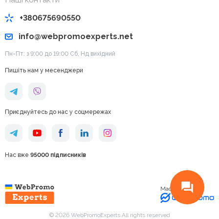
+380675690550
info@webpromoexperts.net
Пн-Пт: з 9:00 до 19:00 Cб, Нд вихідний
Пишіть нам у месенджери
Приєднуйтесь до нас у соцмережах
Нас вже
95000 підписників
Made in
© 2026 WebPromoExperts All rights reserved