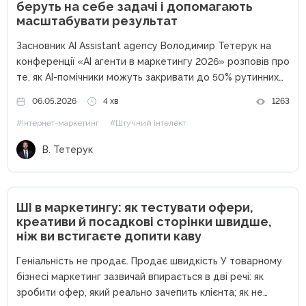
беруть на себе задачі і допомагають
масштабувати результат
Засновник AI Assistant agency Володимир Тетерук на
конференції «AI агенти в маркетингу 2026» розповів про
те, як AI-помічники можуть закривати до 50% рутинних
процесів у маркетингу — від обробки пошти до
06.05.2026
4 хв
1263
створення контенту та автоматизації аналітики.
#Інтернет-маркетинг
#Штучний інтелект
Сьогодні штучний інтелект уже...
В. Тетерук
ШІ в маркетингу: як тестувати офери,
креативи й посадкові сторінки швидше,
ніж ви встигаєте допити каву
Геніальність не продає. Продає швидкість У товарному
бізнесі маркетинг зазвичай впирається в дві речі: як
зробити офер, який реально зачепить клієнта; як не