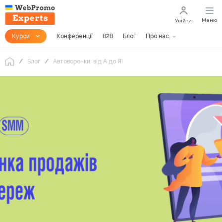
Меню
Увійти
Курси
Конференції
B2B
Блог
Про нас
Блог
Автоворонки: від А до Я!