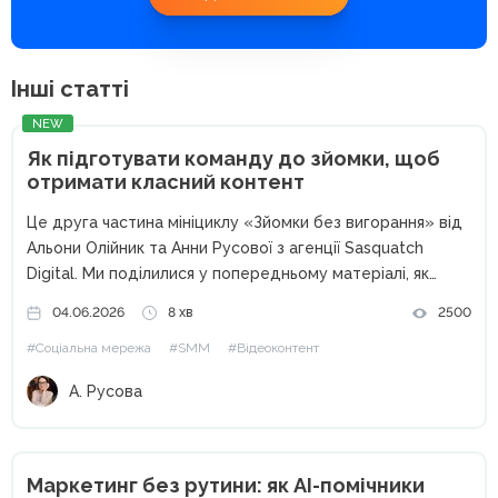
Інші статті
NEW
Як підготувати команду до зйомки, щоб
отримати класний контент
Це друга частина мініциклу «Зйомки без вигорання» від
Альони Олійник та Анни Русової з агенції Sasquatch
Digital. Ми поділилися у попередньому матеріалі, як
скласти чекліст для команди та мудборд для клієнта.
04.06.2026
8 хв
2500
Втім, навіть бездоганний мудборд не допоможе, якщо
#Соціальна мережа
#SMM
#Відеоконтент
щось залишилося...
А. Русова
Маркетинг без рутини: як AI-помічники