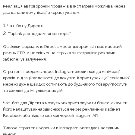
Реалізація автоворонки продажів в Інстаграмі можлива через
два канали комунікації з користувачем:
Чат-бот у Директі.
Taplink для подальшої конверсії.
Оскільки формально Direct є месенджером, він має високий
рівень CTR. А нескінченна стрічка з інтеграцією реклами
забезпечує залучення.
Стратегія продажів через Instagram зводиться до мінімізації
кроків, від зацікавленості до покупки. Користувачі цієї соціальної
мережі дуже швидко остигають до будь-якого товару/послуги
та схильні до імпульсивних дій.
Чат-бот для Діректа можуть використовувати бізнес-акаунти.
Його налаштування здійснюється через рекламний кабінет
Facebook або підключається через Instagram API.
Типова стратегія воронки в Instagram виглядає наступним
чином: