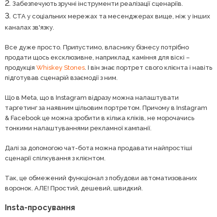
Забезпечують зручні інструменти реалізації сценаріїв.
CTA у соціальних мережах та месенджерах вище, ніж у інших
каналах зв'язку.
Все дуже просто. Припустимо, власнику бізнесу потрібно
продати щось ексклюзивне, наприклад, каміння для віскі –
продукція
Whiskey Stones
. І він знає портрет свого клієнта і навіть
підготував сценарій взаємодії з ним.
Що в Meta, що в Instagram відразу можна налаштувати
таргетинг за наявним цільовим портретом. Причому в Instagram
& Facebook це можна зробити в кілька кліків, не морочачись
тонкими налаштуваннями рекламної кампанії.
Далі за допомогою чат-бота можна продавати найпростіші
сценарії спілкування з клієнтом.
Так, це обмежений функціонал з побудови автоматизованих
воронок. АЛЕ! Простий, дешевий, швидкий.
Insta-просування