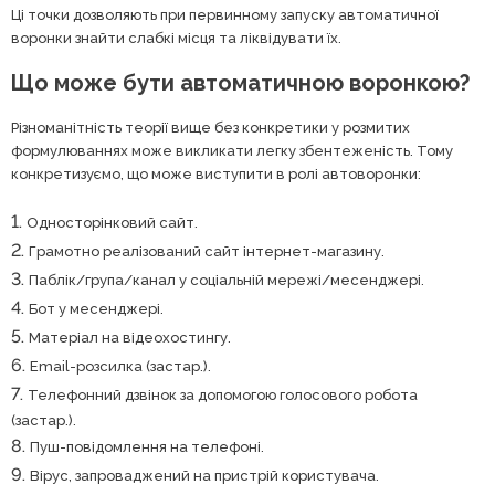
Ці точки дозволяють при первинному запуску автоматичної
воронки знайти слабкі місця та ліквідувати їх.
Що може бути автоматичною воронкою?
Різноманітність теорії вище без конкретики у розмитих
формулюваннях може викликати легку збентеженість. Тому
конкретизуємо, що може виступити в ролі автоворонки:
Односторінковий сайт.
Грамотно реалізований сайт інтернет-магазину.
Паблік/група/канал у соціальній мережі/месенджері.
Бот у месенджері.
Матеріал на відеохостингу.
Email-розсилка (застар.).
Телефонний дзвінок за допомогою голосового робота
(застар.).
Пуш-повідомлення на телефоні.
Вірус, запроваджений на пристрій користувача.