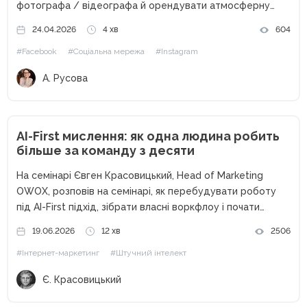
фотографа / відеографа й орендувати атмосферну
локацію, а з рештою розберемося в процесі. Втім, як
24.04.2026
4 хв
604
виявляється згодом… Цілком можливі перевитрати
#Facebook
#Соціальна мережа
#Instagram
бюджету. Якщо не вистачає реквізиту, техніки чи коштів
для...
А. Русова
AI-First мислення: як одна людина робить
більше за команду з десяти
На семінарі Євген Красовицький, Head of Marketing
OWOX, розповів на семінарі, як перебудувати роботу
під AI-First підхід, зібрати власні воркфлоу і почати
отримувати більше результату без збільшення обсягу
19.06.2026
12 хв
2506
задач. За останні два роки штучний інтелект перестав
#Інтернет-маркетинг
#Штучний інтелект
бути просто помічником. Для...
Є. Красовицький