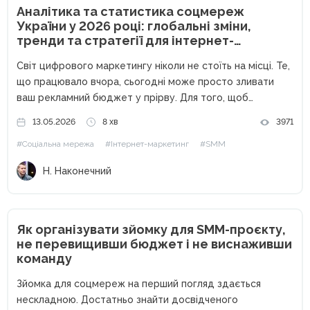
Аналітика та статистика соцмереж
України у 2026 році: глобальні зміни,
тренди та стратегії для інтернет-
маркетологів
Світ цифрового маркетингу ніколи не стоїть на місці. Те,
що працювало вчора, сьогодні може просто зливати
ваш рекламний бюджет у прірву. Для того, щоб
залишатися конкурентоспроможними, залучати якісні
13.05.2026
8 хв
3971
ліди та масштабувати бізнес, інтернет-маркетологу
#Соціальна мережа
#Інтернет-маркетинг
#SMM
критично важливо тримати руку на пульсі статистичних...
Н. Наконечний
Як організувати зйомку для SMM-проєкту,
не перевищивши бюджет і не виснаживши
команду
Зйомка для соцмереж на перший погляд здається
нескладною. Достатньо знайти досвідченого