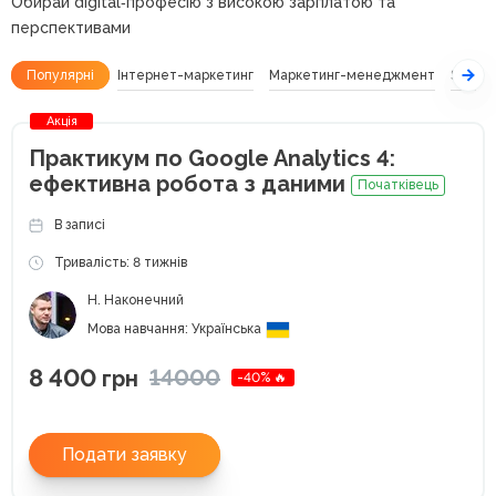
Обирай digital‑професію з високою зарплатою та
перспективами
Популярні
Інтернет-маркетинг
Маркетинг-менеджмент
SEO
Акція
Практикум по Google Analytics 4:
ефективна робота з даними
Початківець
В записі
Тривалість: 8 тижнів
Н. Наконечний
Мова навчання: Українська
8 400
14000
грн
-40% 🔥
Подати заявку