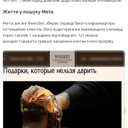
чат-бот. Такий підхід дозволяє додатково збільшити конверсію.
Життя у пошуку Meta
Мета, він же Фейсбук, збирає справді багато інформації про
потенційних клієнтів. Його аудиторія вже перевищила 1 мільярд
користувачів. І, на відміну від Instagram, тут можна
використовувати тривалі ланцюжки контентного прогріву.