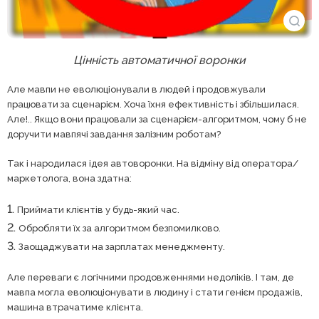
Цінність автоматичної воронки
Але мавпи не еволюціонували в людей і продовжували
працювати за сценарієм. Хоча їхня ефективність і збільшилася.
Але!.. Якщо вони працювали за сценарієм-алгоритмом, чому б не
доручити мавпячі завдання залізним роботам?
Так і народилася ідея автоворонки. На відміну від оператора/
маркетолога, вона здатна:
Приймати клієнтів у будь-який час.
Обробляти їх за алгоритмом безпомилково.
Заощаджувати на зарплатах менеджменту.
Але переваги є логічними продовженнями недоліків. І там, де
мавпа могла еволюціонувати в людину і стати генієм продажів,
машина втрачатиме клієнта.