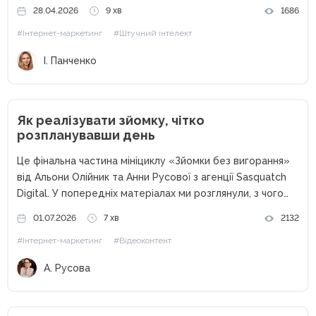
витратити весь бюджет, поки ви перевіряєте, чи він
28.04.2026
9 хв
1686
взагалі працює. На практиці у багатьох малих і середніх...
#Інтернет-маркетинг
#Штучний інтелект
І. Панченко
Як реалізувати зйомку, чітко
розпланувавши день
Це фінальна частина мініциклу «Зйомки без вигорання»
від Альони Олійник та Анни Русової з агенції Sasquatch
Digital. У попередніх матеріалах ми розглянули, з чого
розпочинається зйомка: з чекліста, домовленостей,
01.07.2026
7 хв
2132
мудборду. А також — як підготувати команду, реквізит,
#Інтернет-маркетинг
#Відеоконтент
локацію, не витративши...
А. Русова