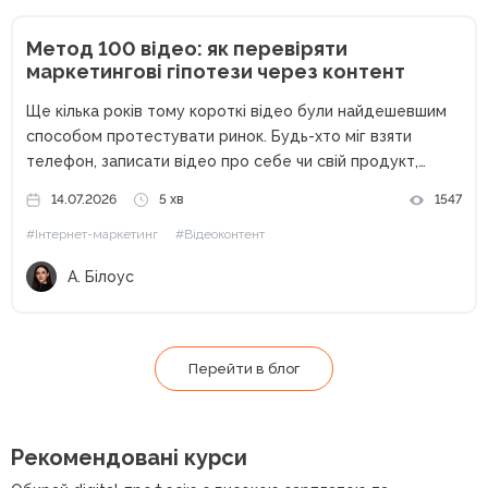
Метод 100 відео: як перевіряти
маркетингові гіпотези через контент
Ще кілька років тому короткі відео були найдешевшим
способом протестувати ринок. Будь-хто міг взяти
телефон, записати відео про себе чи свій продукт,
опублікувати його без жодних вкладень і отримати
14.07.2026
5 хв
1547
перших клієнтів. Сьогодні ситуація кардинально
#Інтернет-маркетинг
#Відеоконтент
змінилася. Кількість контенту зросла в рази,...
А. Білоус
Перейти в блог
Рекомендовані курси