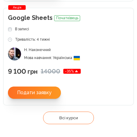
Акція
Google Sheets
Початківець
В записі
Тривалість: 4 тижні
Н. Наконечний
Мова навчання: Українська
9 100
14000
грн
-35% 🔥
Подати заявку
Всі курси