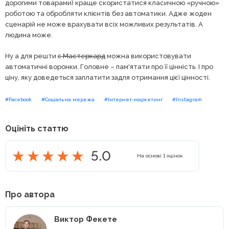
дорогими товарами) краще скористатися класичною «ручною»
роботою та обробляти клієнтів без автоматики. Адже жоден
сценарій не може врахувати всіх можливих результатів. А
людина може.
Ну а для решти
є Мастеркард
можна використовувати
автоматичні воронки. Головне – пам'ятати про її цінність. І про
ціну, яку доведеться заплатити задля отримання цієї цінності.
#Facebook
#Соціальна мережа
#Інтернет-маркетинг
#Instagram
Оцініть статтю
5.0
На основі
1
оцінок
Про автора
Виктор Фекете