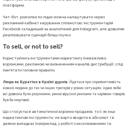
платформи.
Чат-бот, розсилки по лідах можна налаштувати через
рекламний кабінет керування спільнотою. Інструментарій
Facebook складніший за аналогічний для Instagram, але дозволяє
реалізовувати сценарії більш гнучко.
To sell, or not to sell?
Користуючись інструментами маркетингу (неважливо,
воронками, рекламою чи визначенням каналів дистрибуції), слід
пам'ятати головне правило.
Люди як Буратіно в Країні дурнів.
Йдеться про сприйнятливість
кожної людини до тих чи інших тригерів у різних ситуаціях. Адже якби
всі довкола були розумними, ринок вірусної реклами та чарівних товарів
був би мертвий.
Що стосується автоматичної воронки продажів, то її, як інші
маркетингові інструменти, не варто зводити в абсолют. І в
деяких випадках (наприклад, у роботі з ексклюзивними та