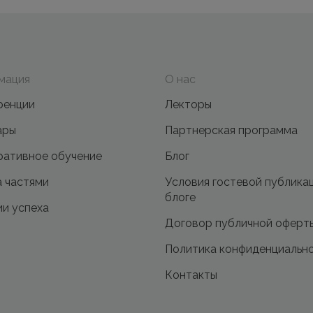
мация
О нас
ренции
Лекторы
ары
Партнерская программа
ативное обучение
Блог
 частями
Условия гостевой публика
блоге
и успеха
Договор публичной оферт
Политика конфиденциальн
Контакты