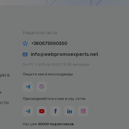
Наши контакты
+380675690550
info@webpromoexperts.net
Пн-Пт: с 9:00 до 19:00 Cб, Вс выходной
ции в
Пишите нам в мессенджеры
ы
Присоединяйтесь к нам в соц. сетях
ости
Нас уже
95000 подписчиков