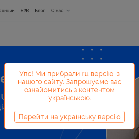
ренции
B2B
Блог
О нас
Упс! Ми прибрали ru версію із
лектор
нашого сайту. Запрошуємо вас
ознайомитись з контентом
в
Uklon
, експерт з
українською.
іа.
Перейти на українську версію