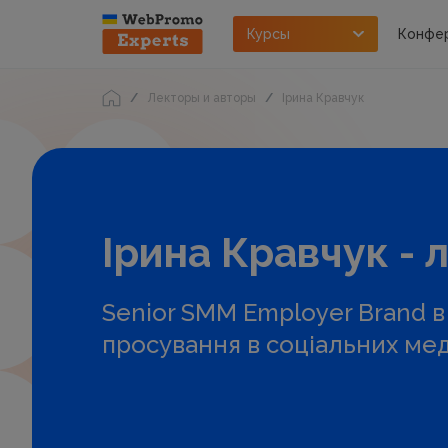
Курсы
Конфе
Лекторы и авторы
Ірина Кравчук
Ірина Кравчук - 
Senior SMM Employer Brand 
просування в соціальних мед