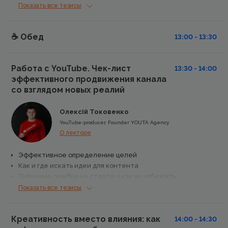
Место экспертного материала в SMM-стратегии.
Показать все тезисы
Разберем кейсы компаний, использующих экспертный
материал в социальных медиа
☕️ Обед
Популярные ошибки во время развития бренда в
13:00 - 13:30
социальных медиа
Тренды продвижения экспертного материала в
Работа с YouTube. Чек-лист
13:30 - 14:00
социальных медиа
эффективного продвижения канала
со взглядом новых реалий
Олексій Токовенко
YouTube-producer, Founder YOUTA Agency
О лекторе
Эффективное определение целей
Как и где искать идеи для контента
Типичные ошибки на старте и как их избежать
С чего начать работу над каналом и как не бросить
Показать все тезисы
Каким должен быть контент
Этапы контактов зрителя с YouTube-каналом
Креативность вместо влияния: как
Платный рекламный трафик и органический (бесплатный)
14:00 - 14:30