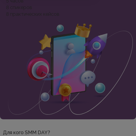
5
часов
8
спикеров
8
практических кейсов
Для кого SMM DAY?