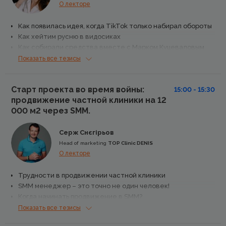
О лекторе
Как появилась идея, когда TikTok только набирал обороты
Как хейтим русню в видосиках
Как собирали средства вместе с Марком Куцеваловым
Как автокредит в Инсте продали
Показать все тезисы
Как поддерживаем бизнес
Старт проекта во время войны:
15:00 - 15:30
продвижение частной клиники на 12
000 м2 через SMM.
Серж Снєгірьов
Head of marketing
TOP Clinic DENIS
О лекторе
Трудности в продвижении частной клиники
SMM менеджер – это точно не один человек!
Когда начинать продвижение в SMM?
Что взять за основу, если ничего еще нет?
Показать все тезисы
Сложности, fuck up и интересные факты