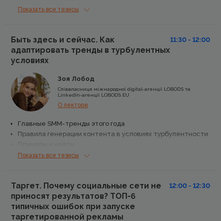
Инструменты автоматизации
Показать все тезисы
Выводы
Быть здесь и сейчас. Как
11:30 - 12:00
адаптировать тренды в турбулентных
условиях
Зоя Лобод
Співвласниця міжнародної digital-агенції LOBODS та
LinkedIn-агенції LOBODS EU
О лекторе
Главные SMM-тренды этого года
Правила генерации контента в условиях турбулентности
Примеры и кейсы
Показать все тезисы
Таргет. Почему социальные сети не
12:00 - 12:30
приносят результатов? ТОП-6
типичных ошибок при запуске
таргетированной рекламы