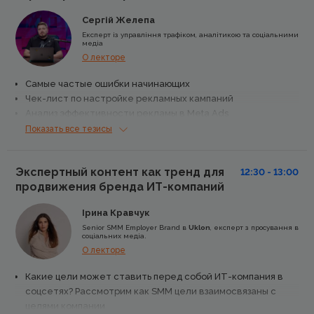
Сергій Желепа
Експерт із управління трафіком, аналітикою та соціальними
медіа
О лекторе
Самые частые ошибки начинающих
Чек-лист по настройке рекламных кампаний
Анализ эффективности рекламы в Meta Ads
Разбор кейсов
Показать все тезисы
Экспертный контент как тренд для
12:30 - 13:00
продвижения бренда ИТ-компаний
Ірина Кравчук
Senior SMM Employer Brand в
Uklon
, експерт з просування в
соціальних медіа.
О лекторе
Какие цели может ставить перед собой ИТ-компания в
соцсетях? Рассмотрим как SMM цели взаимосвязаны с
целями компании