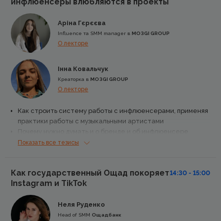
инфлюенсеры влюбляются в проекты
трафик
Аріна Гєрєєва
Influence та SMM manager в
MOЗGI GROUP
О лекторе
Інна Ковальчук
Креаторка в
MOЗGI GROUP
О лекторе
Как строить систему работы с инфлюенсерами, применяя
практики работы с музыкальными артистами
Почему нужно думать и о бренде и об инфлюенсере
Как кретивность помогает влюбить инфлюенсеров в
Показать все тезисы
проект
Как государственный Ощад покоряет
14:30 - 15:00
Instagram и TikTok
Неля Руденко
Head of SMM
Ощадбанк