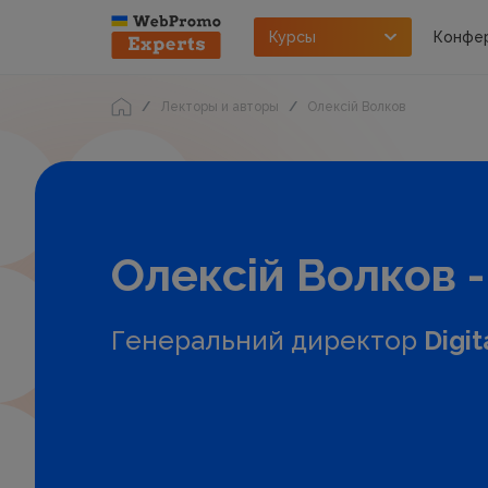
Курсы
Конфе
Лекторы и авторы
Олексій Волков
Олексій Волков -
Генеральний директор
Digit