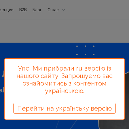
ренции
B2B
Блог
О нас
Упс! Ми прибрали ru версію із
 лектор
нашого сайту. Запрошуємо вас
ознайомитись з контентом
al.Tools
українською.
Перейти на українську версію