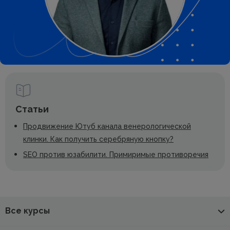
Статьи
Продвижение Ютуб канала венерологической
клинки. Как получить серебряную кнопку?
SEO против юзабилити. Примиримые противоречия
Все курсы