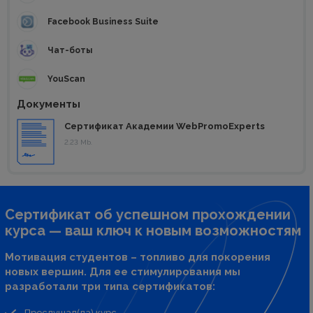
Facebook Business Suite
Чат-боты
YouScan
Документы
Сертификат Академии WebPromoExperts
2.23 Mb.
Сертификат об успешном прохождении
курса — ваш ключ к новым возможностям
Мотивация студентов – топливо для покорения
новых вершин. Для ее стимулирования мы
разработали три типа сертификатов:
Прослушал(ла) курс