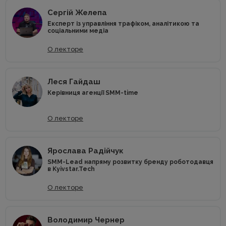
Сергій Желепа
Експерт із управління трафіком, аналітикою та
соціальними медіа
О лекторе
Леся Гайдаш
Керівниця агенції SMM-time
О лекторе
Ярослава Радійчук
SMM-Lead напряму розвитку бренду роботодавця
в Kyivstar.Tech
О лекторе
Володимир Чернер