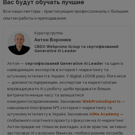
Вас будут обучать лучшие
Все наши лекторы - практикующие профессионалы с большим
опытом работы и преподавания
Куратор группы
Антон Воронюк
CBDO Webpromo Group та сертифікований
Generative AI Leader
Антон —
сертифікований Generative AI Leader
та один із
найвідоміших експертів в інтернет-маркетингу та
штучному інтелекті в Україні. У digital з 2008 року. Його місія
— допомогти підприємцям, експертам та маркетологам
впроваджувати AI у роботу, щоби продавати більше,
витрачати менше часу та залишатися
конкурентоспроможними. Засновник
WebPromoExperts
—
навчальної платформи №1 з інтернет-маркетингу та
штучному інтелекту в Україні. Засновник
AiMe Academy
—
глобального освітнього проєкту з фокусом на АІ-маркетинг.
Антон працює не тільки як викладач, а й як практик: активно
застосовує AI у власних бізнесах, глибоко розуміє потреби