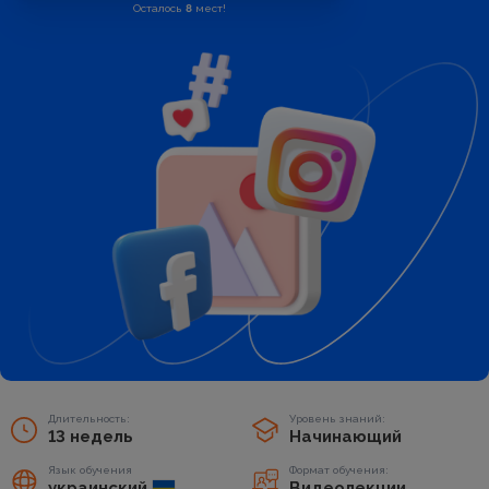
Осталось
8
мест!
Длительность:
Уровень знаний:
13 недель
Начинающий
Язык обучения
Формат обучения:
украинский
Видеолекции