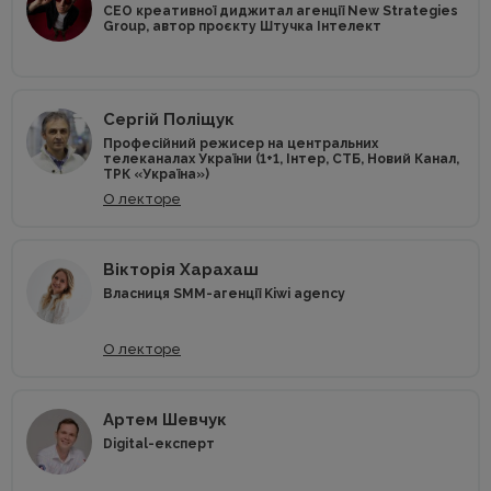
CEO креативної диджитал агенції New Strategies
Group, автор проєкту Штучка Інтелект
Сергій Поліщук
Професійний режисер на центральних
телеканалах України (1+1, Інтер, СТБ, Новий Канал,
ТРК «Україна»)
О лекторе
Вікторія Харахаш
Власниця SMM-агенції Kiwi agency
О лекторе
Артем Шевчук
Digital-експерт