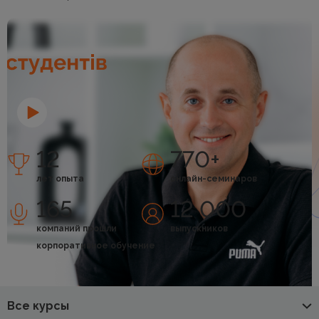
12
770+
лет опыта
онлайн-семинаров
165
12 000
компаний прошли
выпускников
корпоративное обучение
Все курсы