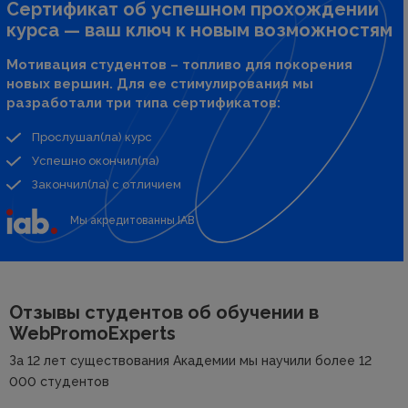
Сертификат об успешном прохождении
курса — ваш ключ к новым возможностям
Мотивация студентов – топливо для покорения
новых вершин. Для ее стимулирования мы
разработали три типа сертификатов:
Прослушал(ла) курс
Успешно окончил(ла)
Закончил(ла) с отличием
Мы акредитованны IAB
Отзывы студентов об
обучении в
WebPromoExperts
За 12 лет существования Академии мы научили более 12
000 студентов