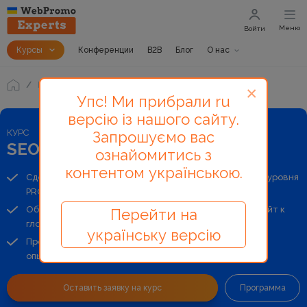
Меню
Войти
Курсы
Конференции
B2B
Блог
О нас
Курсы
SEO Pro
×
Упс! Ми прибрали ru
версію із нашого сайту.
КУРС
Запрошуємо вас
SEO Pro
ознайомитись з
контентом українською.
Сделайте апгрейд карьеры и станьте специалистом уровня
PRO всего за 1 месяц обучения
Обновите стратегию продвижения и подготовьте сайт к
Перейти на
глобальным изменениям
українську версію
Проведите аудит своими руками под наблюдением
опытного наставника – Сергея Кокшарова (devaka)
Оставить заявку на курс
Программа