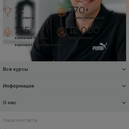
12
770+
лет опыта
онлайн-семинаров
165
12 000
компаний прошли
выпускников
корпоративное обучение
Все курсы
Информация
О нас
Наши контакты