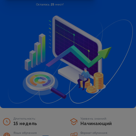
Осталось
25
мест!
Длительность:
Уровень знаний:
15 недель
Начинающий
Язык обучения
Формат обучения: