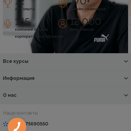
12
770+
лет опыта
онлайн-семинаров
165
12 000
компаний прошли
выпускников
корпоративное обучение
Все курсы
Информация
О нас
Наши контакты
+380675690550