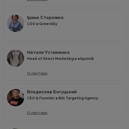
Ірина Сторожко
COO в GreenSky
Наталя Устименко
Head of Direct Marketing в eSputnik
О лекторе
Владислав Богуцький
CEO & Founder в B91 Targeting Agency
О лекторе