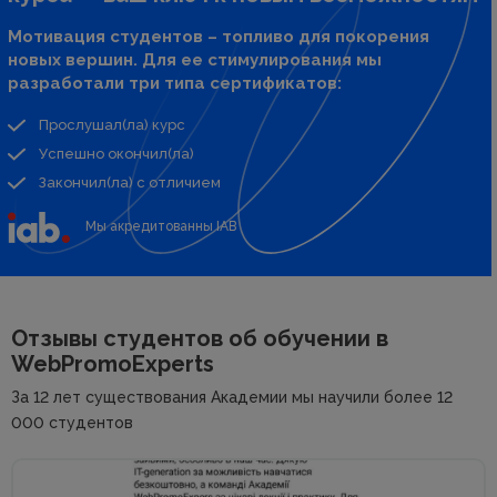
Мотивация студентов – топливо для покорения
новых вершин. Для ее стимулирования мы
разработали три типа сертификатов:
Прослушал(ла) курс
Успешно окончил(ла)
Закончил(ла) с отличием
Мы акредитованны IAB
Отзывы студентов об
обучении в
WebPromoExperts
За 12 лет существования Академии мы научили более 12
000 студентов