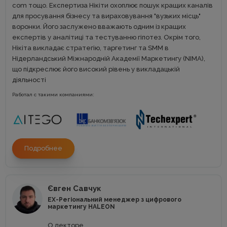
com тощо. Експертиза Нікіти охоплює пошук кращих каналів
для просування бізнесу та вираховування "вузьких місць"
воронки. Його заслужено вважають одним із кращих
експертів у аналітиці та тестуванню гіпотез. Окрім того,
Нікіта викладає стратегію, таргетинг та SMM в
Нідерландський Міжнародній Академії Маркетингу (NIMA),
що підкреслює його високий рівень у викладацькій
діяльності
Работал с такими компаниями:
Подробнее
Євген Савчук
EX-Регіональний менеджер з цифрового
маркетингу HALEON
О лекторе