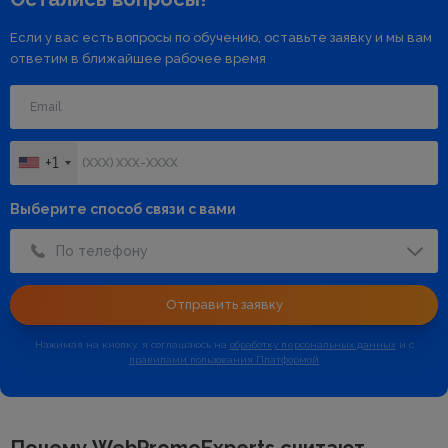
Если у вас есть вопросы по обучению, оставьте заявку и мы вам
ответим в ближайшее рабочее время
+1
Выберите способ связи с вами
По телефону
Отправить заявку
Нажимая на кнопку, я соглашаюсь на
обработку персональных данных
и с
правилами пользования Платформой
Почему WebPromoExperts считают