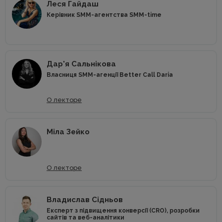
Леся Гайдаш
Керівник SMM-агентства SMM-time
Дар'я Сальнікова
Власниця SMM-агенції Better Call Daria
О лекторе
Mіла Зейко
О лекторе
Владислав Сідньов
Експерт з підвищення конверсії (CRO), розробки
сайтів та веб-аналітики