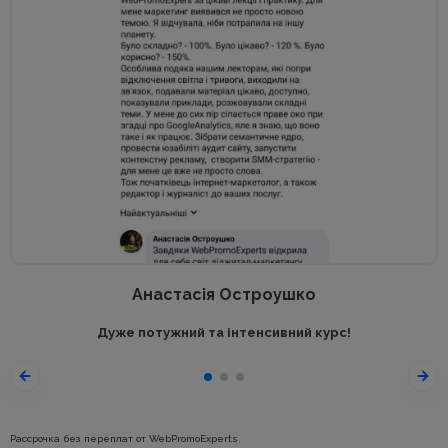
Анастасія Остроушко
Дуже потужний та інтенсивний курс!
Рассрочка без переплат от WebPromoExperts