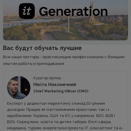
Вас будут обучать лучшие
Все наши лекторы - практикующие профессионалы с большим
опытом работы и преподавания
Куратор группы
Нікіта Наконечний
Chief Marketing Officer (CMO)
Експерт у диджитал-маркетингу з понад 10-річним
досвідом. Працює як із вітчизняними проєктами, так і з
зарубіжними: Україна, США та ЄС у напрямках В2С, В2В і
В2G. Серед яких: освіта та дитячі табори, б'юті сфера,
медицина, туризм, енергетичні проєкти, ІТ, консалтинг та e-