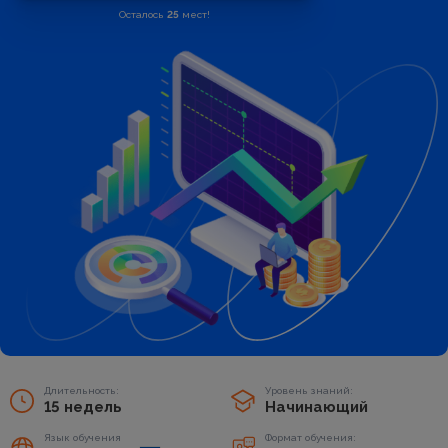
Осталось
25
мест!
Длительность:
Уровень знаний:
15 недель
Начинающий
Язык обучения
Формат обучения: