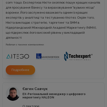
com тощо. Експертиза Нікіти охоплює пошук кращих каналів
для просування бізнесу та вираховування "вузьких місць"
воронки. Його заслужено вважають одним із кращих
експертів у аналітиці та тестуванню гіпотез. Окрім того,
Нікіта викладає стратегію, таргетинг та SMM в
Нідерландський Міжнародній Академії Маркетингу (NIMA),
що підкреслює його високий рівень у викладацькій
діяльності
Работал с такими компаниями:
Подробнее
Євген Савчук
EX-Регіональний менеджер з цифрового
маркетингу HALEON
О лекторе