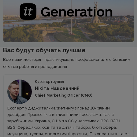
Вас будут обучать лучшие
Все наши лекторы - практикующие профессионалы с большим
опытом работы и преподавания
Куратор группы
Нікіта Наконечний
Chief Marketing Officer (CMO)
Експерт у диджитал-маркетингу з понад 10-річним
досвідом. Працює як із вітчизняними проєктами, так і з
зарубіжними: Україна, США та ЄС у напрямках В2С, В2В і
В2G. Серед яких: освіта та дитячі табори, б'юті сфера,
медицина, туризм, енергетичні проєкти, ІТ, консалтинг та e-