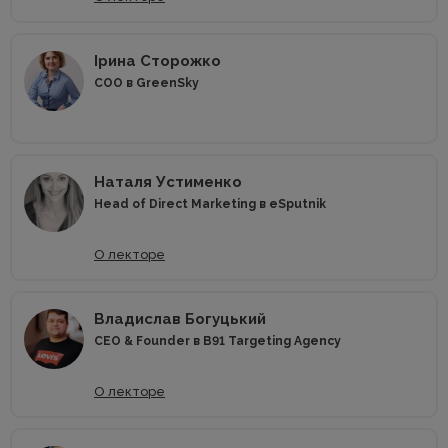
Ірина Сторожко
COO в GreenSky
Наталя Устименко
Head of Direct Marketing в eSputnik
О лекторе
Владислав Богуцький
CEO & Founder в B91 Targeting Agency
О лекторе