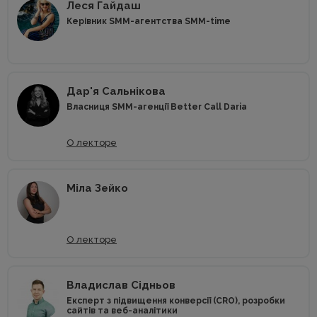
Леся Гайдаш
Керівник SMM-агентства SMM-time
Дар'я Сальнікова
Власниця SMM-агенції Better Call Daria
О лекторе
Mіла Зейко
О лекторе
Владислав Сідньов
Експерт з підвищення конверсії (CRO), розробки
сайтів та веб-аналітики