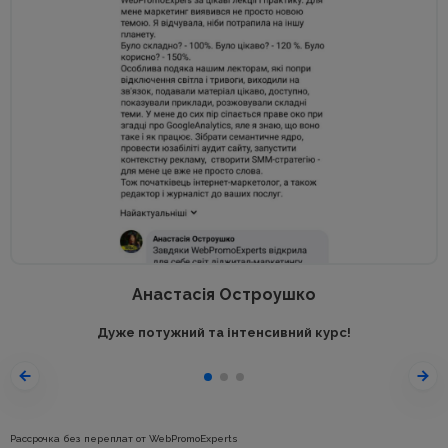
Анастасія Остроушко
Дуже потужний та інтенсивний курс!
Рассрочка без переплат от WebPromoExperts