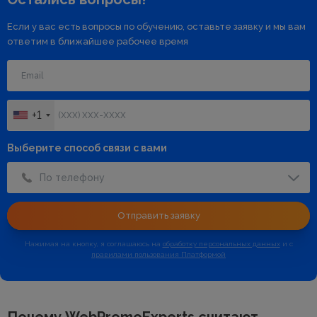
Если у вас есть вопросы по обучению, оставьте заявку и мы вам
ответим в ближайшее рабочее время
+1
Выберите способ связи с вами
По телефону
Отправить заявку
Нажимая на кнопку, я соглашаюсь на
обработку персональных данных
и с
правилами пользования Платформой
Почему WebPromoExperts считают