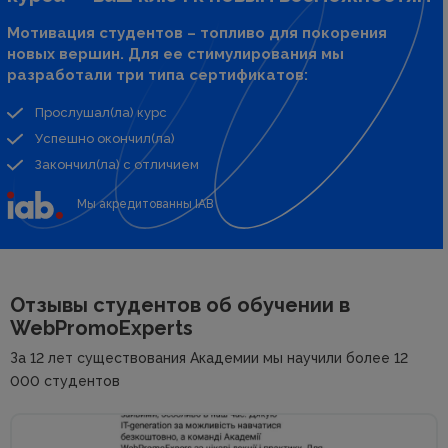
Мотивация студентов – топливо для покорения
новых вершин. Для ее стимулирования мы
разработали три типа сертификатов:
Прослушал(ла) курс
Успешно окончил(ла)
Закончил(ла) с отличием
Мы акредитованны IAB
Отзывы студентов об
обучении в
WebPromoExperts
За 12 лет существования Академии мы научили более 12
000 студентов