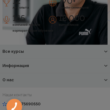
12
770+
лет опыта
онлайн-семинаров
165
12 000
компаний прошли
выпускников
корпоративное обучение
Все курсы
Информация
О нас
Наши контакты
+380675690550